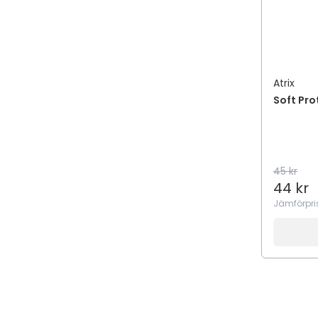
Atrix
Soft Pr
45 kr
44 kr
Jämförpri