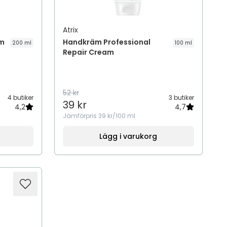
Atrix
am
Handkräm Professional
200 ml
100 ml
Repair Cream
52 kr
4 butiker
3 butiker
39 kr
4,2
4,7
Jämförpris
39 kr/100 ml
Lägg i varukorg