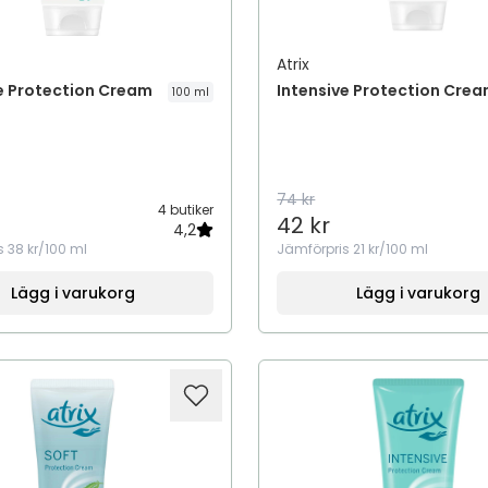
Atrix
e Protection Cream
Intensive Protection Cre
100 ml
74 kr
4 butiker
42 kr
4,2
s
38 kr/100 ml
Jämförpris
21 kr/100 ml
Lägg i varukorg
Lägg i varukorg