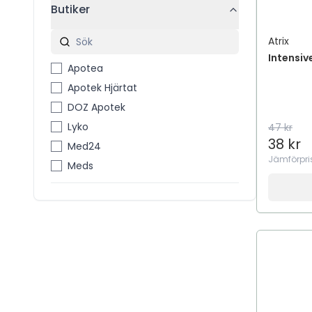
Butiker
Atrix
Intensiv
Apotea
Apotek Hjärtat
DOZ Apotek
Lyko
47 kr
38 kr
Med24
Jämförpri
Meds