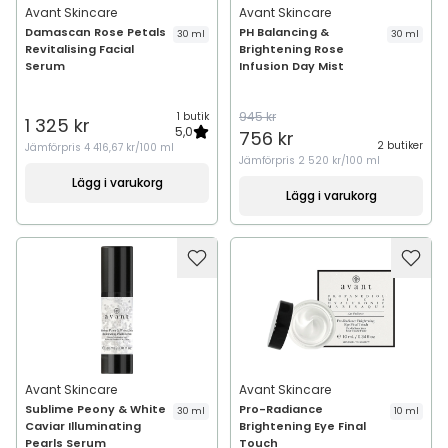
Avant Skincare
Avant Skincare
Damascan Rose Petals
PH Balancing &
30 ml
30 ml
Revitalising Facial
Brightening Rose
Serum
Infusion Day Mist
945 kr
1 butik
1 325 kr
5,0
756 kr
2 butiker
Jämförpris
4 416,67 kr/100 ml
Jämförpris
2 520 kr/100 ml
Lägg i varukorg
Lägg i varukorg
Avant Skincare
Avant Skincare
Sublime Peony & White
Pro-Radiance
30 ml
10 ml
Caviar Illuminating
Brightening Eye Final
Pearls Serum
Touch