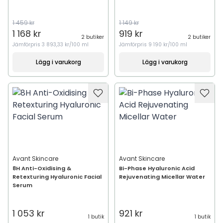
1 459 kr
1 149 kr
1 168 kr
919 kr
2 butiker
2 butiker
Jämförpris
3 893,33 kr/100 ml
Jämförpris
9 190 kr/100 ml
Lägg i varukorg
Lägg i varukorg
Avant Skincare
Avant Skincare
8H Anti-Oxidising &
Bi-Phase Hyaluronic Acid
Retexturing Hyaluronic Facial
Rejuvenating Micellar Water
Serum
1 053 kr
921 kr
1 butik
1 butik