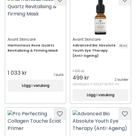
Avant Skincare
Avant Skincare
Harmonious Rose Quartz
Advanced Bio Absolute
15 ml
Revitalising & Firming Mask
Youth Eye Therapy
(Anti-Ageing)
1 135 kr
1 033 kr
1 butik
499 kr
2 butiker
Jämförpris
3 326,67 kr/100 ml
Lägg i varukorg
Lägg i varukorg