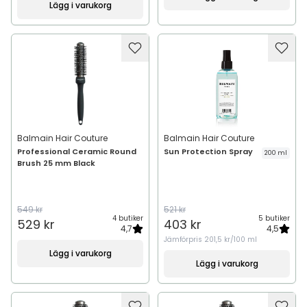
Lägg i varukorg
Balmain Hair Couture
Balmain Hair Couture
Professional Ceramic Round
Sun Protection Spray
200 ml
Brush 25 mm Black
549 kr
521 kr
4 butiker
5 butiker
529 kr
403 kr
4,7
4,5
Jämförpris
201,5 kr/100 ml
Lägg i varukorg
Lägg i varukorg