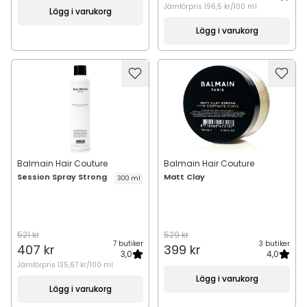
Jämförpris
196,5 kr/100 ml
Lägg i varukorg
Lägg i varukorg
Balmain Hair Couture
Balmain Hair Couture
Session Spray Strong
Matt Clay
300 ml
521 kr
529 kr
7 butiker
3 butiker
407 kr
399 kr
3,0
4,0
Jämförpris
135,67 kr/100 ml
Lägg i varukorg
Lägg i varukorg