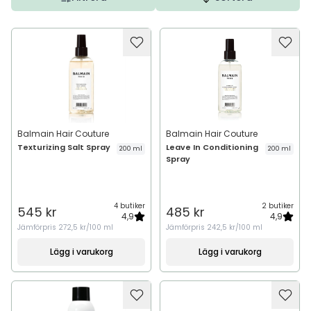
Balmain Hair Couture
Balmain Hair Couture
Texturizing Salt Spray
Leave In Conditioning
200 ml
200 ml
Spray
4 butiker
2 butiker
545 kr
485 kr
4,9
4,9
Jämförpris
272,5 kr/100 ml
Jämförpris
242,5 kr/100 ml
Lägg i varukorg
Lägg i varukorg