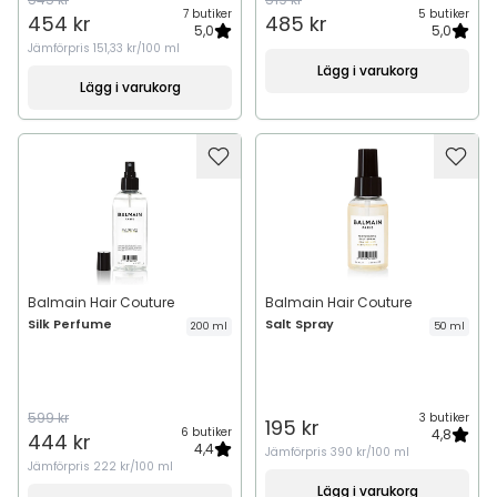
7 butiker
5 butiker
454 kr
485 kr
5,0
5,0
Jämförpris
151,33 kr/100 ml
Lägg i varukorg
Lägg i varukorg
Balmain Hair Couture
Balmain Hair Couture
Silk Perfume
Salt Spray
200 ml
50 ml
599 kr
3 butiker
195 kr
6 butiker
4,8
444 kr
4,4
Jämförpris
390 kr/100 ml
Jämförpris
222 kr/100 ml
Lägg i varukorg