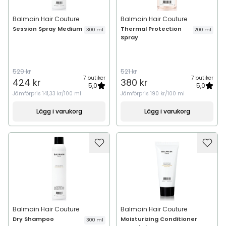
Balmain Hair Couture
Balmain Hair Couture
Session Spray Medium
Thermal Protection
300 ml
200 ml
Spray
529 kr
521 kr
7 butiker
7 butiker
424 kr
380 kr
5,0
5,0
Jämförpris
141,33 kr/100 ml
Jämförpris
190 kr/100 ml
Lägg i varukorg
Lägg i varukorg
Balmain Hair Couture
Balmain Hair Couture
Dry Shampoo
Moisturizing Conditioner
300 ml