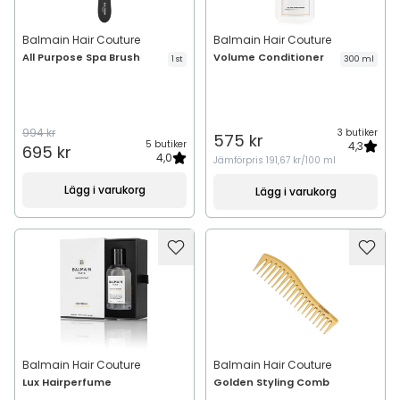
Balmain Hair Couture
Balmain Hair Couture
All Purpose Spa Brush
Volume Conditioner
1 st
300 ml
994 kr
3 butiker
575 kr
5 butiker
4,3
695 kr
4,0
Jämförpris
191,67 kr/100 ml
Lägg i varukorg
Lägg i varukorg
Balmain Hair Couture
Balmain Hair Couture
Lux Hairperfume
Golden Styling Comb