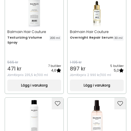
Balmain Hair Couture
Balmain Hair Couture
Texturizing Volume
Overnight Repair Serum
200 ml
30 ml
Spray
565 kr
1 195 kr
7 butiker
5 butiker
471 kr
897 kr
4,6
5,0
Jämförpris
235,5 kr/100 ml
Jämförpris
2 990 kr/100 ml
Lägg i varukorg
Lägg i varukorg