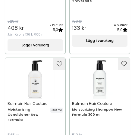
Travel Size
529 kr
189 kr
7 butiker
4 butiker
408 kr
133 kr
5,0
5,0
Jämförpris
136 kr/100 ml
Lägg i varukorg
Lägg i varukorg
Balmain Hair Couture
Balmain Hair Couture
Moisturizing
Moisturizing Shampoo New
300 ml
Conditioner New
Formula 300 ml
Formula
545 kr
519 kr