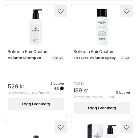
Balmain Hair Couture
Balmain Hair Couture
Volume Shampoo
Texture Volume Spray
300 ml
75 ml
233 kr
2 butiker
529 kr
4,0
189 kr
5 butiker
Jämförpris
176,33 kr/100 ml
Jämförpris
252 kr/100 ml
Lägg i varukorg
Lägg i varukorg