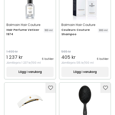
Balmain Hair Couture
Balmain Hair Couture
Hair Perfume Vetiver
Couleurs Couture
100 ml
300 ml
1974
Shampoo
1 499 kr
565 kr
1 237 kr
405 kr
6 butiker
6 butiker
Jämförpris
1 237 kr/100 ml
Jämförpris
135 kr/100 ml
Lägg i varukorg
Lägg i varukorg