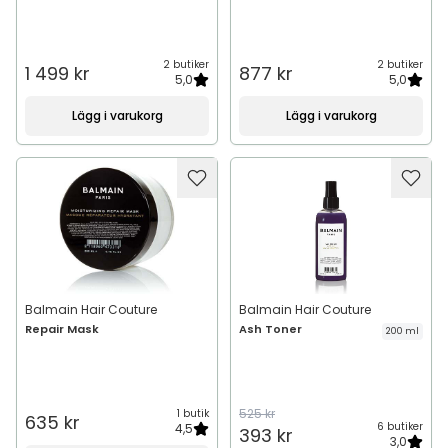
2 butiker
2 butiker
1 499 kr
877 kr
5,0
5,0
Lägg i varukorg
Lägg i varukorg
Balmain Hair Couture
Balmain Hair Couture
Repair Mask
Ash Toner
200 ml
525 kr
1 butik
635 kr
6 butiker
4,5
393 kr
3,0