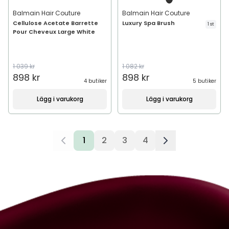
Balmain Hair Couture
Balmain Hair Couture
Cellulose Acetate Barrette
Luxury Spa Brush
1 st
Pour Cheveux Large White
1 039 kr
1 082 kr
898 kr
898 kr
4 butiker
5 butiker
Lägg i varukorg
Lägg i varukorg
1
2
3
4