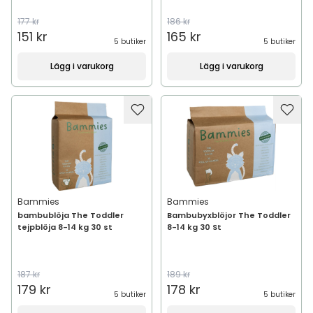
177 kr
186 kr
151 kr
165 kr
5 butiker
5 butiker
Lägg i varukorg
Lägg i varukorg
Bammies
Bammies
bambublöja The Toddler
Bambubyxblöjor The Toddler
tejpblöja 8-14 kg 30 st
8-14 kg 30 St
187 kr
189 kr
179 kr
178 kr
5 butiker
5 butiker