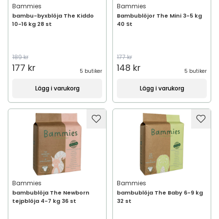
Bammies
Bammies
bambu-byxblöja The Kiddo
Bambublöjor The Mini 3-5 kg
10-16 kg 28 st
40 St
189 kr
177 kr
177 kr
148 kr
5 butiker
5 butiker
Lägg i varukorg
Lägg i varukorg
Bammies
Bammies
bambublöja The Newborn
bambublöja The Baby 6-9 kg
tejpblöja 4-7 kg 36 st
32 st