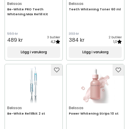
Belissas
Belissas
Be-White PRO Teeth
Teeth Whitening Toner 60 ml
Whitening Max Refill Kit
559 kr
393 kr
3 butiker
2 butiker
489 kr
384 kr
4,3
1,0
Lägg i varukorg
Lägg i varukorg
Belissas
Belissas
Be-White Refillkit 2 st
Power Whitening Strips 10 st