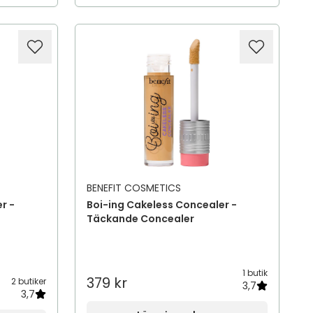
BENEFIT COSMETICS
r -
Boi-ing Cakeless Concealer -
Täckande Concealer
1 butik
379 kr
2 butiker
3,7
3,7