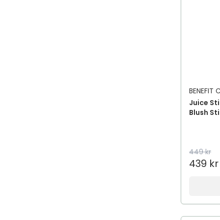
BENEFIT
Juice St
Blush St
449 kr
439 kr