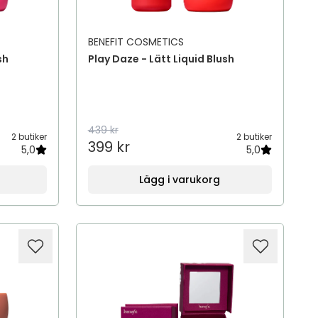
BENEFIT COSMETICS
sh
Play Daze - Lätt Liquid Blush
439 kr
2 butiker
2 butiker
399 kr
5,0
5,0
Lägg i varukorg