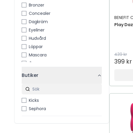
Bronzer
Concealer
BENEFIT
Dagkräm
Play Daz
Eyeliner
Hudvård
Läppar
439 kr
Mascara
399 kr
Ögon
Ögonbryn
Butiker
Smink
Kicks
Sephora