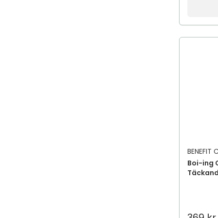
BENEFIT
Boi-ing 
Täckand
369 kr