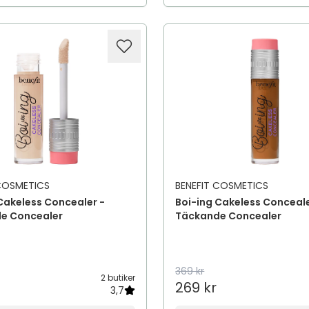
 COSMETICS
BENEFIT COSMETICS
Cakeless Concealer -
Boi-ing Cakeless Conceale
e Concealer
Täckande Concealer
369 kr
2 butiker
269 kr
3,7