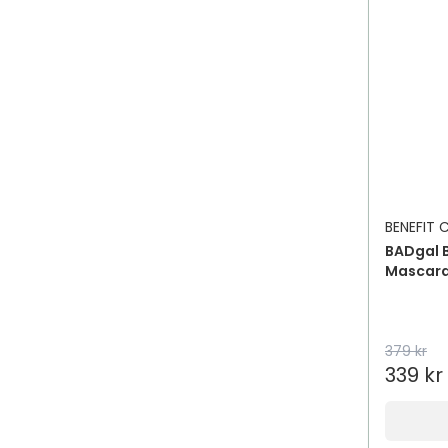
BENEFIT
BADgal 
Mascar
379 kr
339 kr