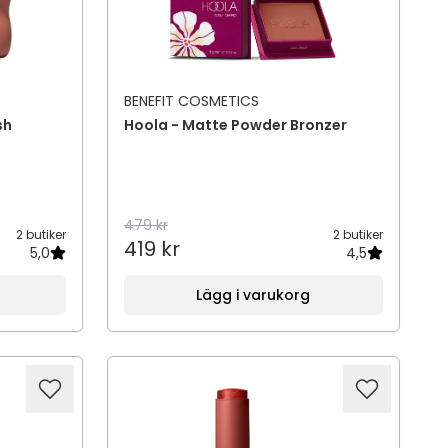
BENEFIT COSMETICS
sh
Hoola - Matte Powder Bronzer
479 kr
2 butiker
2 butiker
419 kr
5,0
4,5
Lägg i varukorg