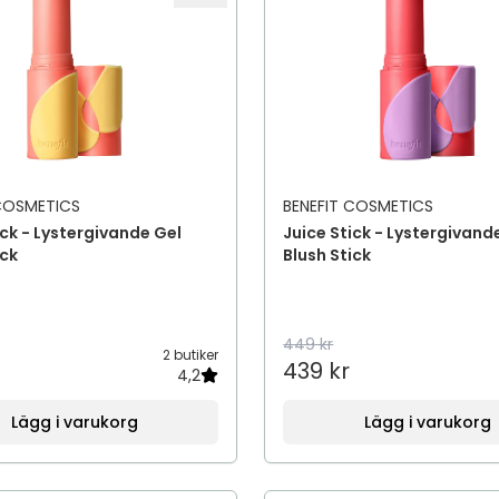
 COSMETICS
BENEFIT COSMETICS
ick - Lystergivande Gel
Juice Stick - Lystergivand
ick
Blush Stick
449 kr
2 butiker
439 kr
4,2
Lägg i varukorg
Lägg i varukorg