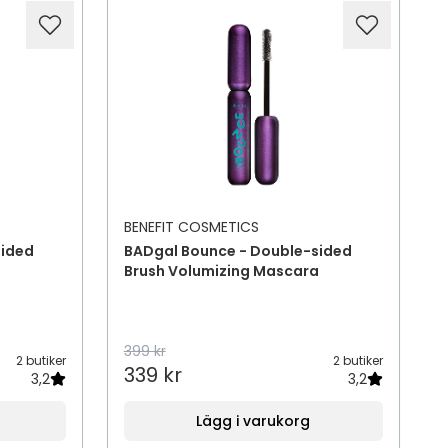
BENEFIT COSMETICS
sided
BADgal Bounce - Double-sided
a
Brush Volumizing Mascara
399 kr
2 butiker
2 butiker
339 kr
3,2
3,2
Lägg i varukorg