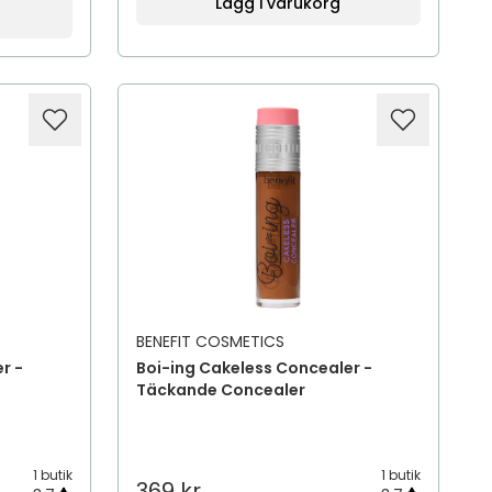
Lägg i varukorg
BENEFIT COSMETICS
r -
Boi-ing Cakeless Concealer -
Täckande Concealer
1 butik
1 butik
369 kr