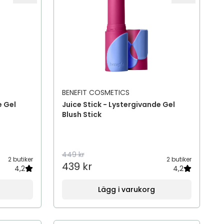
BENEFIT COSMETICS
e Gel
Juice Stick - Lystergivande Gel
Blush Stick
449 kr
2 butiker
2 butiker
439 kr
4,2
4,2
Lägg i varukorg