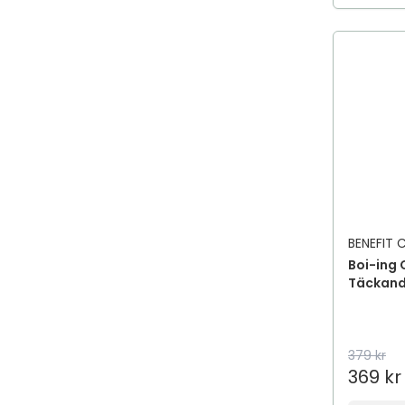
BENEFIT
Boi-ing 
Täckand
379 kr
369 kr