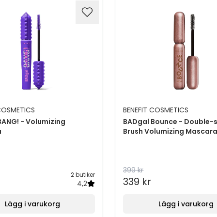
 COSMETICS
BENEFIT COSMETICS
BANG! - Volumizing
BADgal Bounce - Double-
a
Brush Volumizing Mascar
399 kr
2 butiker
339 kr
4,2
Lägg i varukorg
Lägg i varukorg