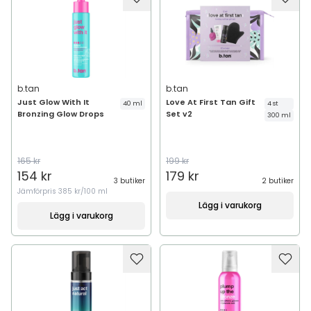
b.tan
b.tan
Just Glow With It
Love At First Tan Gift
40 ml
4 st
Bronzing Glow Drops
Set v2
300 ml
165 kr
199 kr
154 kr
179 kr
3 butiker
2 butiker
Jämförpris
385 kr/100 ml
Lägg i varukorg
Lägg i varukorg