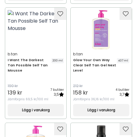
b.tan
b.tan
I Want The Darkest
Glow Your Own Way
200 ml
437 ml
Tan Possible Self Tan
Clear Self Tan Gel Next
Mousse
Level
190 kr
212 kr
7 butiker
4 butiker
139 kr
158 kr
3,5
3,7
Jämförpris
69,5 kr/100 ml
Jämförpris
36,16 kr/100 ml
Lägg i varukorg
Lägg i varukorg