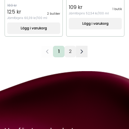
169 kr
109 kr
1 butik
125 kr
Jämförpris
52,54 kr/100 ml
2 butiker
Jämförpris
60,39 kr/100 ml
Lägg i varukorg
Lägg i varukorg
1
2