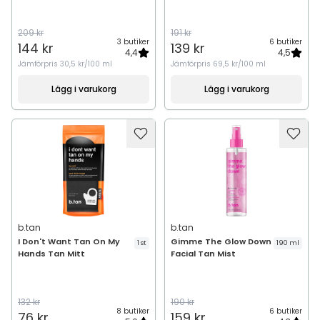
209 kr
191 kr
3 butiker
6 butiker
144 kr
139 kr
4,4
4,5
Jämförpris
30,5 kr/100 ml
Jämförpris
69,5 kr/100 ml
Lägg i varukorg
Lägg i varukorg
b.tan
b.tan
I Don't Want Tan On My
Gimme The Glow Down
1 st
190 ml
Hands Tan Mitt
Facial Tan Mist
132 kr
190 kr
8 butiker
6 butiker
76 kr
159 kr