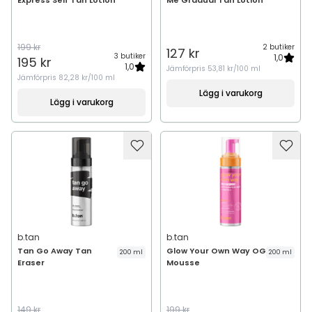
Express Self Tan Lotion
Me Gradual Tan Lotion
199 kr
2 butiker
127 kr
3 butiker
1,0
195 kr
1,0
Jämförpris
53,81 kr/100 ml
Jämförpris
82,28 kr/100 ml
Lägg i varukorg
Lägg i varukorg
b.tan
b.tan
Tan Go Away Tan
Glow Your Own Way OG
200 ml
200 ml
Eraser
Mousse
149 kr
199 kr