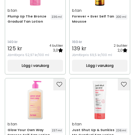
b.tan
b.tan
Plump Up The Bronze
Forever + Ever Self Tan
236 ml
200 ml
Gradual Tan Lotion
Mousse
149 kr
169 kr
4 butiker
2 butiker
125 kr
139 kr
3,0
2,0
Jämförpris
52,97 kr/100 ml
Jämförpris
69,5 kr/100 ml
Lägg i varukorg
Lägg i varukorg
b.tan
b.tan
Glow Your Own Way
Just Shut Up & Sunkiss
237 ml
236 ml