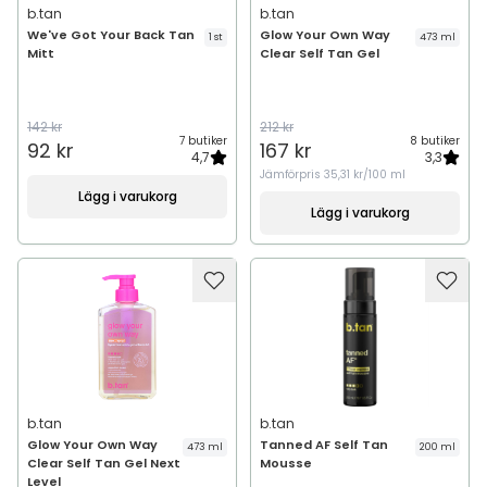
b.tan
b.tan
We've Got Your Back Tan
Glow Your Own Way
1 st
473 ml
Mitt
Clear Self Tan Gel
142 kr
212 kr
7 butiker
8 butiker
92 kr
167 kr
4,7
3,3
Jämförpris
35,31 kr/100 ml
Lägg i varukorg
Lägg i varukorg
b.tan
b.tan
Glow Your Own Way
Tanned AF Self Tan
473 ml
200 ml
Clear Self Tan Gel Next
Mousse
Level