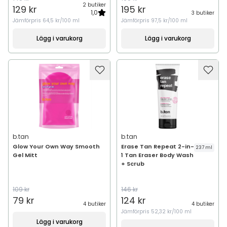
2 butiker
129 kr
195 kr
1,0
3 butiker
Jämförpris
64,5 kr/100 ml
Jämförpris
97,5 kr/100 ml
Lägg i varukorg
Lägg i varukorg
b.tan
b.tan
Glow Your Own Way Smooth
Erase Tan Repeat 2-in-
237 ml
Gel Mitt
1 Tan Eraser Body Wash
+ Scrub
109 kr
146 kr
79 kr
124 kr
4 butiker
4 butiker
Jämförpris
52,32 kr/100 ml
Lägg i varukorg