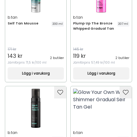
b.tan
b.tan
Self Tan Mousse
Plump Up The Bronze
200 ml
207 ml
Whipped Gradual Tan
171 kr
145 kr
143 kr
119 kr
2 butiker
2 butiker
Jämförpris
71,5 kr/100 ml
Jämförpris
57,49 kr/100 ml
Lägg i varukorg
Lägg i varukorg
b.tan
b.tan