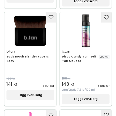
Lägg i varukorg
b.tan
b.tan
Body Brush Blender Face &
Disco Candy Tan! Self
200 ml
Body
Tan Mousse
169 kr
169 kr
141 kr
143 kr
4 butiker
3 butiker
Jämförpris
71,5 kr/100 ml
Lägg i varukorg
Lägg i varukorg