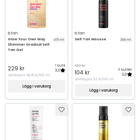
b.tan
b.tan
Glow Your Own Way
Self Tan Mousse
473 ml
200 ml
Shimmer Gradual Self
Tan Gel
169 kr
1 butik
229 kr
3 butiker
3,0
104 kr
3,0
Jämförpris
48,41 kr/100 ml
Jämförpris
52 kr/100 ml
Lägg i varukorg
Lägg i varukorg