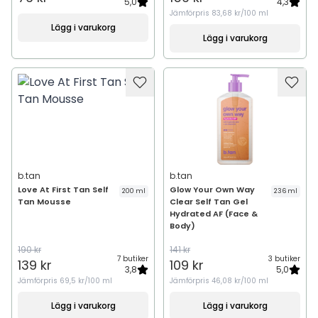
5,0
4,3
Jämförpris
83,68 kr/100 ml
Lägg i varukorg
Lägg i varukorg
b.tan
b.tan
Love At First Tan Self
Glow Your Own Way
200 ml
236 ml
Tan Mousse
Clear Self Tan Gel
Hydrated AF (Face &
Body)
190 kr
141 kr
7 butiker
3 butiker
139 kr
109 kr
3,8
5,0
Jämförpris
69,5 kr/100 ml
Jämförpris
46,08 kr/100 ml
Lägg i varukorg
Lägg i varukorg