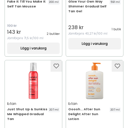
Fake It Till You Make It
Glow Your Own Way
200 ml
591 ml
Self Tan Mousse
Shimmer Gradual Self
Tan Gel
190 kr
238 kr
1 butik
143 kr
Jämförpris
40,27 kr/100 ml
2 butiker
Jämförpris
71,5 kr/100 ml
Lägg i varukorg
Lägg i varukorg
b.tan
b.tan
Just Shut Up & Sunkiss
Ooooh... After Sun
207 ml
207 ml
Me Whipped Gradual
Delight After Sun
Tan
Lotion