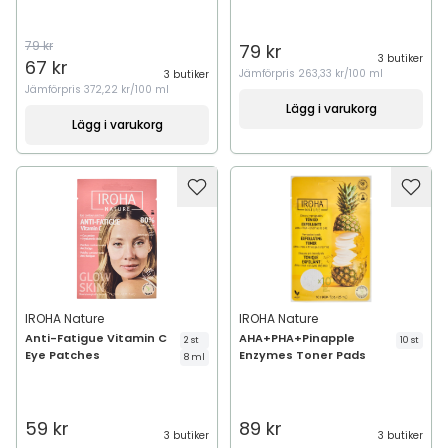
79 kr
79 kr
3 butiker
67 kr
Jämförpris
263,33 kr/100 ml
3 butiker
Jämförpris
372,22 kr/100 ml
Lägg i varukorg
Lägg i varukorg
IROHA Nature
IROHA Nature
Anti-Fatigue Vitamin C
AHA+PHA+Pinapple
2 st
10 st
Eye Patches
Enzymes Toner Pads
8 ml
59 kr
89 kr
3 butiker
3 butiker