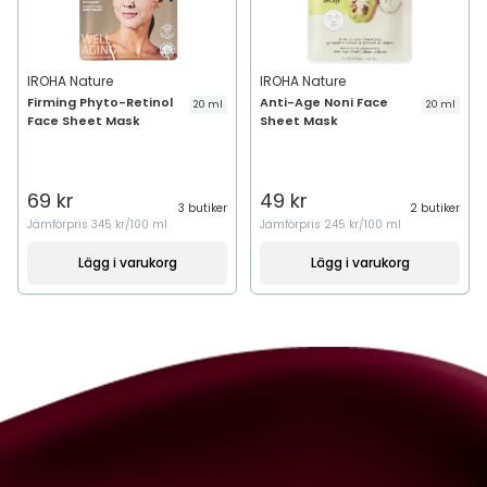
IROHA Nature
IROHA Nature
Firming Phyto-Retinol
Anti-Age Noni Face
20 ml
20 ml
Face Sheet Mask
Sheet Mask
69 kr
49 kr
3 butiker
2 butiker
Jämförpris
345 kr/100 ml
Jämförpris
245 kr/100 ml
Lägg i varukorg
Lägg i varukorg