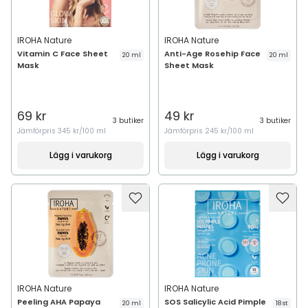
IROHA Nature
IROHA Nature
Vitamin C Face Sheet
Anti-Age Rosehip Face
20 ml
20 ml
Mask
Sheet Mask
69 kr
49 kr
3 butiker
3 butiker
Jämförpris
345 kr/100 ml
Jämförpris
245 kr/100 ml
Lägg i varukorg
Lägg i varukorg
IROHA Nature
IROHA Nature
Peeling AHA Papaya
SOS Salicylic Acid Pimple
20 ml
18 st