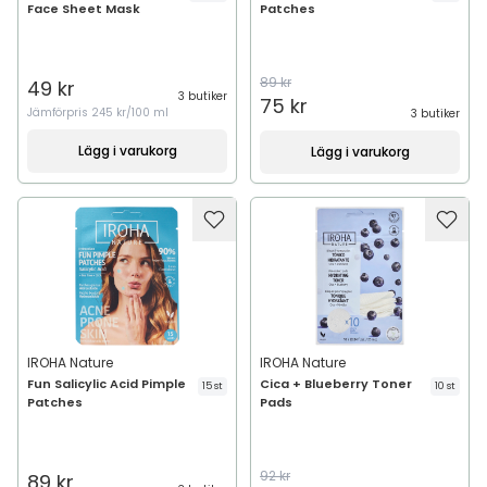
Face Sheet Mask
Patches
89 kr
49 kr
3 butiker
75 kr
Jämförpris
245 kr/100 ml
3 butiker
Lägg i varukorg
Lägg i varukorg
IROHA Nature
IROHA Nature
Fun Salicylic Acid Pimple
Cica + Blueberry Toner
15 st
10 st
Patches
Pads
92 kr
89 kr