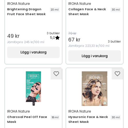
IROHA Nature
IROHA Nature
Brightening Dragon
Collagen Face & Neck
20 ml
30 ml
Fruit Face Sheet Mask
Sheet Mask
79 kr
3 butiker
49 kr
5,0
67 kr
3 butiker
Jämförpris
245 kr/100 ml
Jämförpris
223,33 kr/100 ml
Lägg i varukorg
Lägg i varukorg
IROHA Nature
IROHA Nature
Charcoal Peel Off Face
Hyauronic Face & Neck
18 ml
30 ml
Mask
Sheet Mask