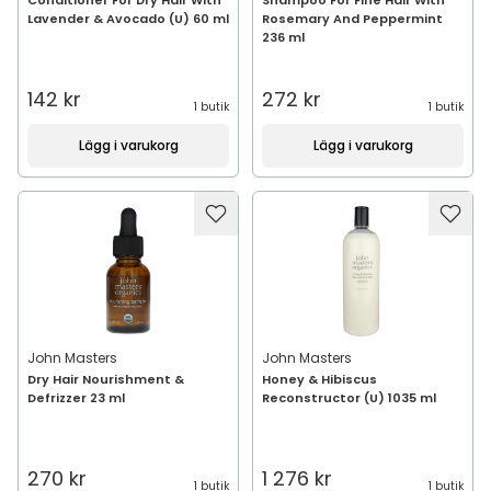
Conditioner For Dry Hair With
Shampoo For Fine Hair With
Lavender & Avocado (U) 60 ml
Rosemary And Peppermint
236 ml
142 kr
272 kr
1 butik
1 butik
Lägg i varukorg
Lägg i varukorg
John Masters
John Masters
Dry Hair Nourishment &
Honey & Hibiscus
Defrizzer 23 ml
Reconstructor (U) 1035 ml
270 kr
1 276 kr
1 butik
1 butik