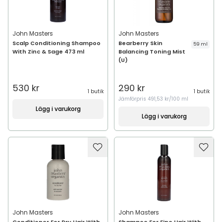
John Masters
John Masters
Scalp Conditioning Shampoo
Bearberry Skin
59 ml
With Zinc & Sage 473 ml
Balancing Toning Mist
(U)
530 kr
290 kr
1 butik
1 butik
Jämförpris
491,53 kr/100 ml
Lägg i varukorg
Lägg i varukorg
John Masters
John Masters