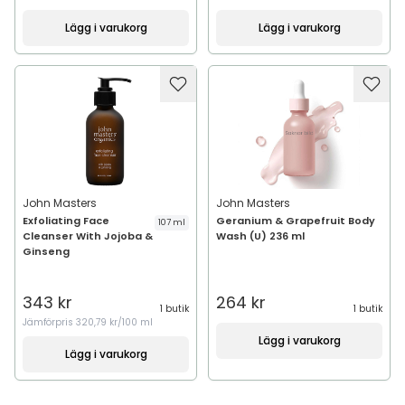
Lägg i varukorg
Lägg i varukorg
John Masters
John Masters
Exfoliating Face
Geranium & Grapefruit Body
107 ml
Cleanser With Jojoba &
Wash (U) 236 ml
Ginseng
343 kr
264 kr
1 butik
1 butik
Jämförpris
320,79 kr/100 ml
Lägg i varukorg
Lägg i varukorg