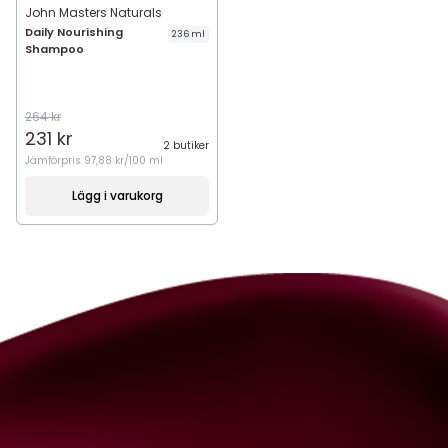
John Masters Naturals
Daily Nourishing
236 ml
Shampoo
264 kr
231 kr
2 butiker
Jämförpris
97,88 kr/100 ml
Lägg i varukorg