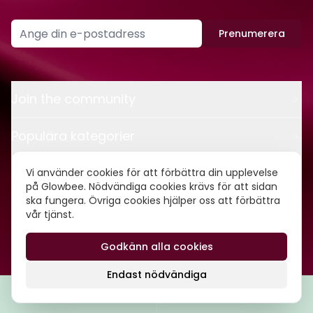
Prenumerera
Join the community
Populära kategorier
Kontakt
Vi använder cookies för att förbättra din upplevelse
på Glowbee. Nödvändiga cookies krävs för att sidan
ska fungera. Övriga cookies hjälper oss att förbättra
Om oss
vår tjänst.
Godkänn alla cookies
©
2026
Glowbee AB • Org.nr: 559540-5837
Endast nödvändiga
Filtrera
Popularitet