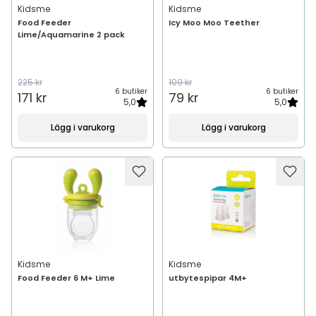
Kidsme
Kidsme
Food Feeder
Icy Moo Moo Teether
Lime/Aquamarine 2 pack
225 kr
109 kr
6 butiker
6 butiker
171 kr
79 kr
5,0
5,0
Lägg i varukorg
Lägg i varukorg
Kidsme
Kidsme
Food Feeder 6 M+ Lime
utbytespipar 4M+