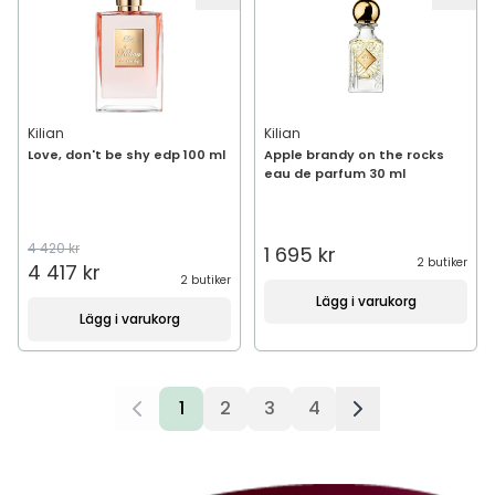
Kilian
Kilian
Love, don't be shy edp 100 ml
Apple brandy on the rocks
eau de parfum 30 ml
4 420 kr
1 695 kr
2 butiker
4 417 kr
2 butiker
Lägg i varukorg
Lägg i varukorg
1
2
3
4