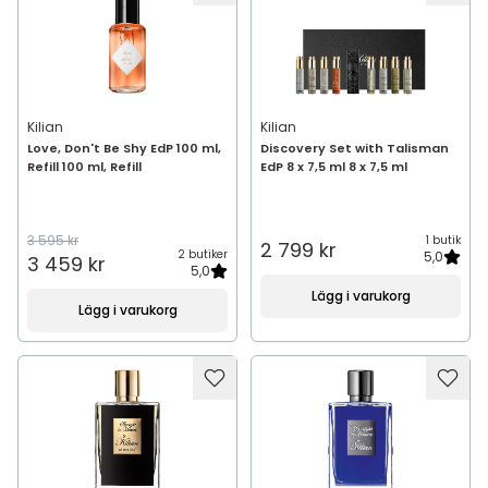
Kilian
Kilian
Love, Don't Be Shy EdP 100 ml,
Discovery Set with Talisman
Refill 100 ml, Refill
EdP 8 x 7,5 ml 8 x 7,5 ml
3 595 kr
1 butik
2 799 kr
2 butiker
5,0
3 459 kr
5,0
Lägg i varukorg
Lägg i varukorg