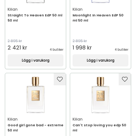
Kilian
Kilian
Straight To Heaven EdP 50 ml
Moonlight In Heaven EdP 50
50 ml
ml 50 ml
2 895 kr
2 895 kr
2 421 kr
1 998 kr
4 butiker
4 butiker
Lägg i varukorg
Lägg i varukorg
Kilian
Kilian
Good girl gone bad - extreme
Can't stop loving you edp 50
50 ml
ml