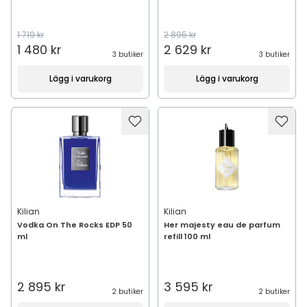
1 719 kr
2 895 kr
1 480 kr
2 629 kr
3 butiker
3 butiker
Lägg i varukorg
Lägg i varukorg
Kilian
Kilian
Vodka On The Rocks EDP 50
Her majesty eau de parfum
ml
refill 100 ml
2 895 kr
3 595 kr
2 butiker
2 butiker