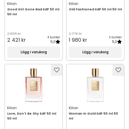
Kilian
Kilian
Good Girl Gone Bad EdP 50 ml
Old Fashioned EdP 50 ml 50 ml
50 ml
2 895 kr
2 775 kr
4 butiker
3 butiker
2 421 kr
1 980 kr
5,0
5,0
Lägg i varukorg
Lägg i varukorg
Kilian
Kilian
Love, Don't Be Shy EdP 50 ml
Woman In Gold EdP 50 ml 50
50 ml
ml