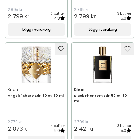
2 895 kr
2 895 kr
3 butiker
3 butiker
2 799 kr
2 799 kr
4,8
5,0
Lägg i varukorg
Lägg i varukorg
Kilian
Kilian
Angels' Share EdP 50 ml 50 ml
Black Phantom EdP 50 ml 50
ml
2 779 kr
2 799 kr
4 butiker
3 butiker
2 073 kr
2 421 kr
5,0
5,0