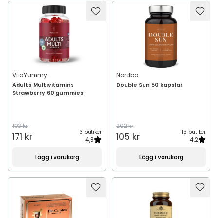
VitaYummy
Nordbo
Adults Multivitamins
Double Sun 50 kapslar
Strawberry 60 gummies
193 kr
202 kr
3 butiker
15 butiker
171 kr
105 kr
4,8
4,2
Lägg i varukorg
Lägg i varukorg