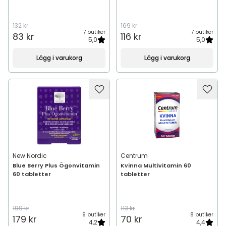
132 kr
169 kr
7 butiker
7 butiker
83 kr
116 kr
5,0
5,0
Lägg i varukorg
Lägg i varukorg
New Nordic
Centrum
Blue Berry Plus Ögonvitamin
Kvinna Multivitamin 60
60 tabletter
tabletter
199 kr
113 kr
9 butiker
8 butiker
179 kr
70 kr
4,2
4,4