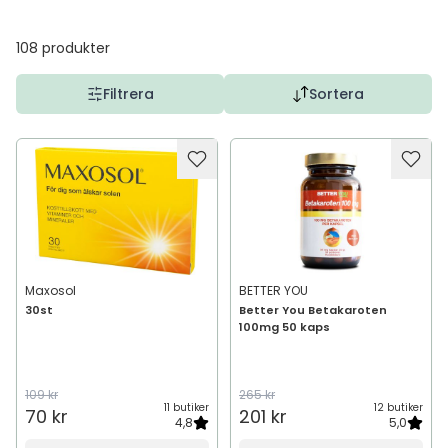
108
produkter
Filtrera
Sortera
Maxosol
BETTER YOU
30st
Better You Betakaroten
100mg 50 kaps
109 kr
265 kr
11 butiker
12 butiker
70 kr
201 kr
4,8
5,0