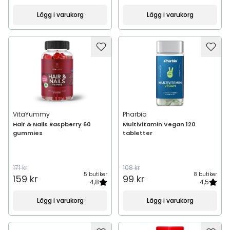
Lägg i varukorg
Lägg i varukorg
VitaYummy
Pharbio
Hair & Nails Raspberry 60
Multivitamin Vegan 120
gummies
tabletter
171 kr
108 kr
5 butiker
8 butiker
159 kr
99 kr
4,8
4,5
Lägg i varukorg
Lägg i varukorg