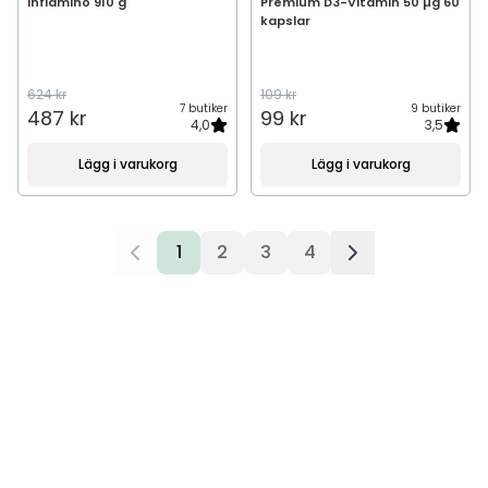
Inflamino 910 g
Premium D3-Vitamin 50 µg 60
kapslar
624 kr
109 kr
7 butiker
9 butiker
487 kr
99 kr
4,0
3,5
Lägg i varukorg
Lägg i varukorg
1
2
3
4