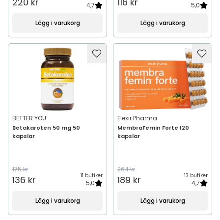
220 kr
116 kr
4,7
5,0
Lägg i varukorg
Lägg i varukorg
BETTER YOU
Elexir Pharma
Betakaroten 50 mg 50
MembraFemin Forte 120
kapslar
kapslar
175 kr
264 kr
11 butiker
13 butiker
136 kr
189 kr
5,0
4,7
Lägg i varukorg
Lägg i varukorg