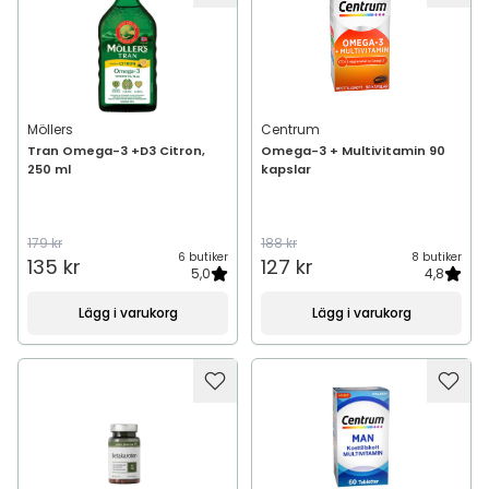
Möllers
Centrum
Tran Omega-3 +D3 Citron,
Omega-3 + Multivitamin 90
250 ml
kapslar
179 kr
188 kr
6 butiker
8 butiker
135 kr
127 kr
5,0
4,8
Lägg i varukorg
Lägg i varukorg