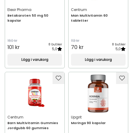
Elexir Pharma
Centrum
Betakaroten 50 mg 50
Man Multivitamin 60
kapslar
tabletter
160 kr
113 kr
8 butiker
8 butiker
101 kr
70 kr
5,0
5,0
Lägg i varukorg
Lägg i varukorg
Centrum
Upgrit
Barn Multivitamin Gummies
Moringa 90 kapslar
Jordgubb 60 gummies