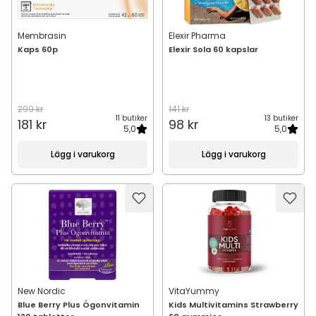
Membrasin
Elexir Pharma
Kaps 60p
Elexir Sola 60 kapslar
299 kr
141 kr
11 butiker
13 butiker
181 kr
98 kr
5,0
5,0
Lägg i varukorg
Lägg i varukorg
New Nordic
VitaYummy
Blue Berry Plus Ögonvitamin
Kids Multivitamins Strawberry