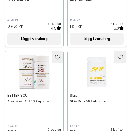
120 tabletter
60 gummies
450 kr
194 kr
6 butiker
12 butiker
283 kr
112 kr
4,5
5,0
Lägg i varukorg
Lägg i varukorg
BETTER YOU
Skip
Premium Sol 50 kapslar
Skin Sun 50 tabletter
274 kr
132 kr
10 butiker
5 butiker