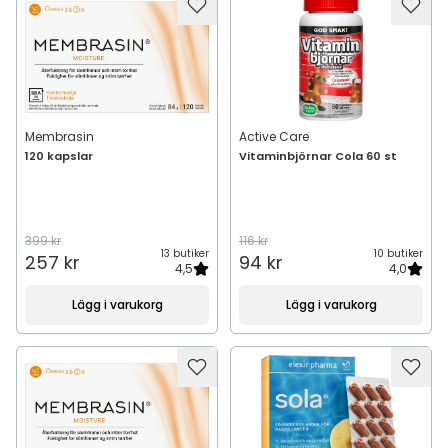
Membrasin
Active Care
120 kapslar
Vitaminbjörnar Cola 60 st
399 kr
116 kr
13 butiker
10 butiker
257 kr
94 kr
4,5
4,0
Lägg i varukorg
Lägg i varukorg