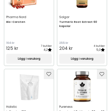
Pharma Nord
Solgar
Bio-Caroten
Turmeric Root Extract 60
kapslar
164 kr
255 kr
7 butiker
4 butiker
125 kr
204 kr
4,2
5,0
Lägg i varukorg
Lägg i varukorg
Holistic
Pureness