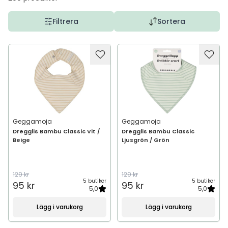
Filtrera
Sortera
Geggamoja
Geggamoja
Dregglis Bambu Classic Vit /
Dregglis Bambu Classic
Beige
Ljusgrön / Grön
129 kr
129 kr
5 butiker
5 butiker
95 kr
95 kr
5,0
5,0
Lägg i varukorg
Lägg i varukorg