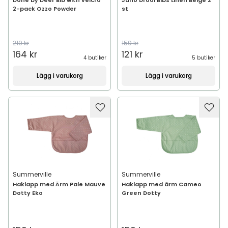
Done by Deer Bib with velcro
Juno Drool Bibs Linen Beige 2
2-pack Ozzo Powder
st
219 kr
159 kr
164 kr
121 kr
4 butiker
5 butiker
Lägg i varukorg
Lägg i varukorg
Summerville
Summerville
Haklapp med Ärm Pale Mauve
Haklapp med ärm Cameo
Dotty Eko
Green Dotty