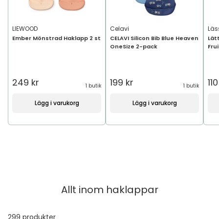
LIEWOOD
Celavi
Läs
Ember Mönstrad Haklapp 2 st
CELAVI Silicon Bib Blue Heaven
Lät
OneSize 2-pack
Fru
249 kr
199 kr
110
1 butik
1 butik
Lägg i varukorg
Lägg i varukorg
Allt inom
haklappar
299
produkter