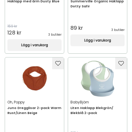
Haklapp med ärm Dusty Blue
Summerville Organic Haklapp
Dotty Safir
159 kr
89 kr
3 butiker
128 kr
3 butiker
Lägg i varukorg
Lägg i varukorg
Oh, Poppy
BabyBjörn
Juno Dregglisar 2-pack Warm
Liten Haklapp Blekgrön/
Rust/Linen Beige
Blekblå 2-pack