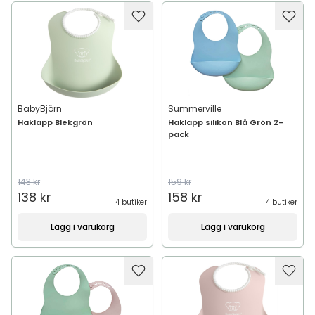
BabyBjörn
Summerville
Haklapp Blekgrön
Haklapp silikon Blå Grön 2-
pack
143 kr
159 kr
138 kr
158 kr
4 butiker
4 butiker
Lägg i varukorg
Lägg i varukorg