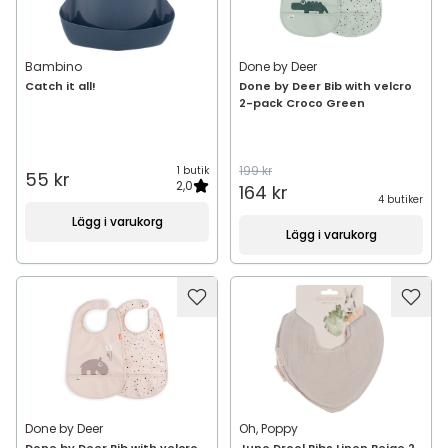
Bambino
Done by Deer
Catch it all!
Done by Deer Bib with velcro
2-pack Croco Green
199 kr
1 butik
55 kr
2,0
164 kr
4 butiker
Lägg i varukorg
Lägg i varukorg
Done by Deer
Oh, Poppy