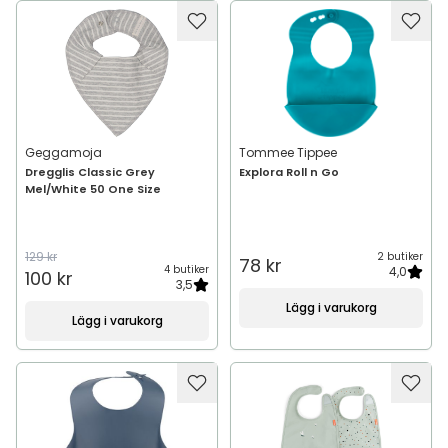
Geggamoja
Tommee Tippee
Dregglis Classic Grey
Explora Roll n Go
Mel/White 50 One Size
129 kr
2 butiker
78 kr
4 butiker
4,0
100 kr
3,5
Lägg i varukorg
Lägg i varukorg