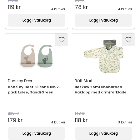
148 kr
119 kr
119 kr
78 kr
4 butiker
4 butiker
Lägg i varukorg
Lägg i varukorg
Done by Deer
Rätt Start
Done by Deer Silicone Bib 2-
Beskow Tomtebobarnen
pack Lalee, Sand/Green
Haklapp med ärm/förkläde
239 kr
148 kr
179 kr
118 kr
4 butiker
3 butiker
Lägg i varukorg
Lägg i varukorg