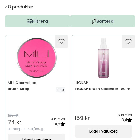
48
produkter
Filtrera
Sortera
MILI Cosmetics
HICKAP
Brush Soap
HICKAP Brush Cleanser 100 ml
100 g
135 kr
6 butiker
159 kr
3 butiker
3,4
74 kr
4,5
Jämförpris
74 kr/100 g
Lägg i varukorg
Lägg i varukorg