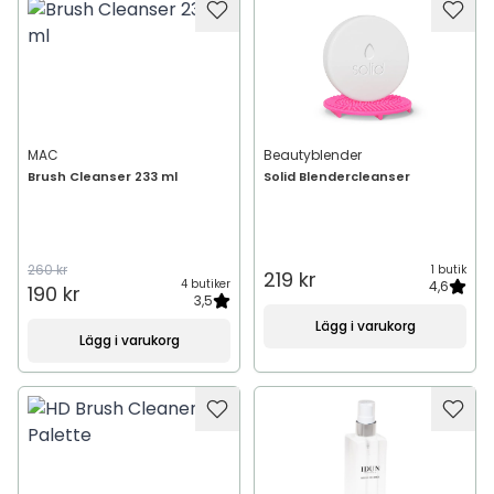
MAC
Beautyblender
Brush Cleanser 233 ml
Solid Blendercleanser
260 kr
1 butik
219 kr
4 butiker
4,6
190 kr
3,5
Lägg i varukorg
Lägg i varukorg