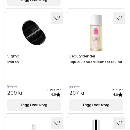
Sigma
Beautyblender
Switch
Liquid BlenderCleanser 150 ml
375 kr
229 kr
6 butiker
5 butiker
209 kr
207 kr
4,9
4,5
Lägg i varukorg
Lägg i varukorg