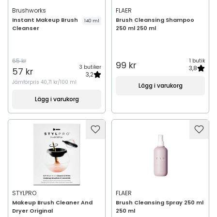
Brushworks
FLAER
Instant Makeup Brush
Brush Cleansing Shampoo
140 ml
Cleanser
250 ml 250 ml
65 kr
1 butik
99 kr
3 butiker
3,8
57 kr
3,2
Jämförpris
40,71 kr/100 ml
Lägg i varukorg
Lägg i varukorg
STYLPRO
FLAER
Makeup Brush Cleaner And
Brush Cleansing Spray 250 ml
Dryer Original
250 ml