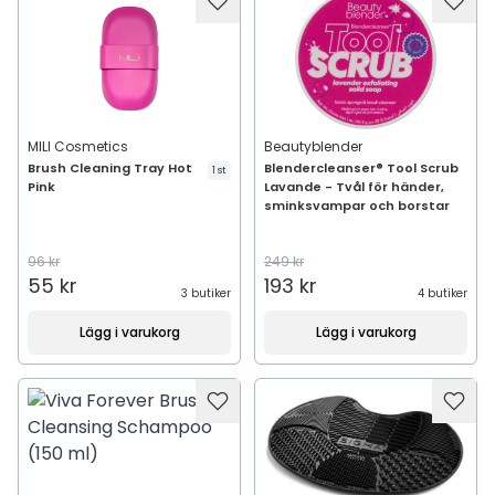
MILI Cosmetics
Beautyblender
Brush Cleaning Tray Hot
Blendercleanser® Tool Scrub
1 st
Pink
Lavande - Tvål för händer,
sminksvampar och borstar
96 kr
249 kr
55 kr
193 kr
3 butiker
4 butiker
Lägg i varukorg
Lägg i varukorg