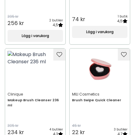
395 kr
1 butik
74 kr
2 butiker
4,5
256 kr
4,5
Lägg i varukorg
Lägg i varukorg
Clinique
MILI Cosmetics
Makeup Brush Cleanser 236
Brush Swipe Quick Cleaner
ml
305 kr
45 kr
4 butiker
3 butiker
234 kr
22 kr
4,3
4,7