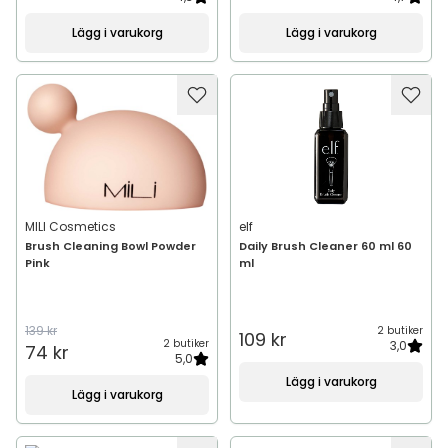
Lägg i varukorg
Lägg i varukorg
MILI Cosmetics
elf
Brush Cleaning Bowl Powder
Daily Brush Cleaner 60 ml 60
Pink
ml
139 kr
2 butiker
109 kr
2 butiker
3,0
74 kr
5,0
Lägg i varukorg
Lägg i varukorg