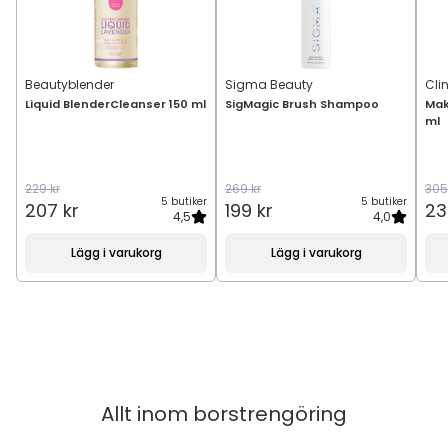
Beautyblender
Sigma Beauty
Cli
Liquid BlenderCleanser 150 ml
SigMagic Brush Shampoo
Mak
ml
229 kr
269 kr
305
5 butiker
5 butiker
207 kr
199 kr
23
4,5
4,0
Lägg i varukorg
Lägg i varukorg
Allt inom
borstrengöring