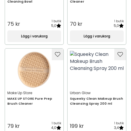
Cleaning Bowl
Cleaner
1 butik
1 butik
75 kr
70 kr
5,0
5,0
Lägg i varukorg
Lägg i varukorg
Make Up Store
Urban Glow
MAKE UP STORE Pure Prep
Squeeky Clean Makeup Brush
Brush Cleaner
Cleansing Spray 200 ml
1 butik
1 butik
79 kr
199 kr
4,0
3,4