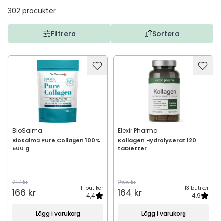
302
produkter
Filtrera
Sortera
BioSalma
Elexir Pharma
Biosalma Pure Collagen 100%
Kollagen Hydrolyserat 120
500 g
tabletter
217 kr
255 kr
11 butiker
13 butiker
166 kr
164 kr
4,4
4,9
Lägg i varukorg
Lägg i varukorg