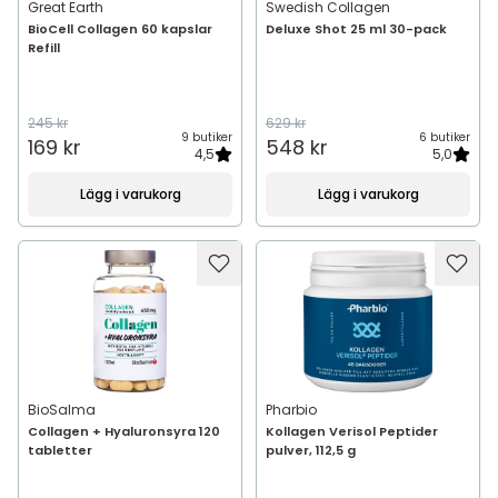
Great Earth
Swedish Collagen
BioCell Collagen 60 kapslar
Deluxe Shot 25 ml 30-pack
Refill
245 kr
629 kr
9 butiker
6 butiker
169 kr
548 kr
4,5
5,0
Lägg i varukorg
Lägg i varukorg
BioSalma
Pharbio
Collagen + Hyaluronsyra 120
Kollagen Verisol Peptider
tabletter
pulver, 112,5 g