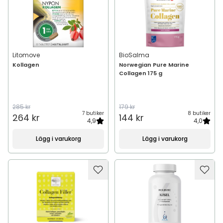
Litomove
BioSalma
Kollagen
Norwegian Pure Marine
Collagen 175 g
285 kr
179 kr
7 butiker
8 butiker
264 kr
144 kr
4,9
4,0
Lägg i varukorg
Lägg i varukorg