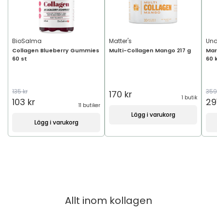
BioSalma
Matter's
Und
Collagen Blueberry Gummies
Multi-Collagen Mango 217 g
Mar
60 st
60 
135 kr
359
170 kr
1 butik
103 kr
29
11 butiker
Lägg i varukorg
Lägg i varukorg
Allt inom
kollagen