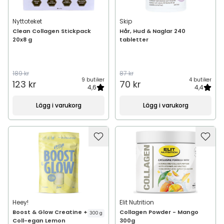
Nyttoteket
Skip
Clean Collagen Stickpack
Hår, Hud & Naglar 240
20x8 g
tabletter
189 kr
87 kr
9 butiker
4 butiker
123 kr
70 kr
4,6
4,4
Lägg i varukorg
Lägg i varukorg
Heey!
Elit Nutrition
Boost & Glow Creatine +
Collagen Powder - Mango
300 g
Coll-egan Lemon
300g