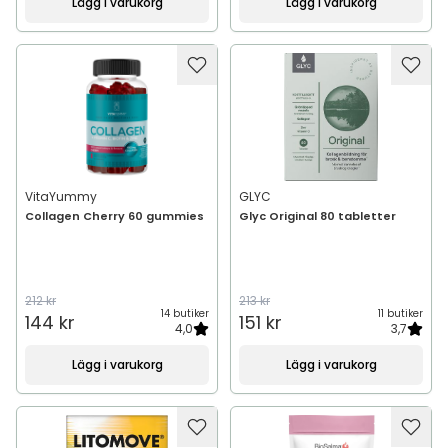
Lägg i varukorg
Lägg i varukorg
VitaYummy
GLYC
Collagen Cherry 60 gummies
Glyc Original 80 tabletter
212 kr
213 kr
14 butiker
11 butiker
144 kr
151 kr
4,0
3,7
Lägg i varukorg
Lägg i varukorg