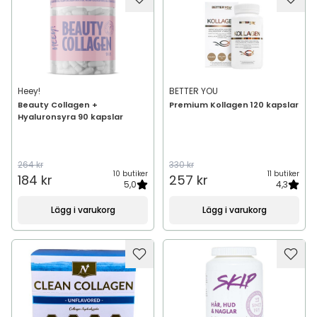
Heey!
BETTER YOU
Beauty Collagen +
Premium Kollagen 120 kapslar
Hyaluronsyra 90 kapslar
264 kr
330 kr
10 butiker
11 butiker
184 kr
257 kr
5,0
4,3
Lägg i varukorg
Lägg i varukorg