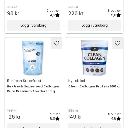
150 kr
239 kr
12 butiker
8 butiker
98 kr
226 kr
4,5
5,0
Lägg i varukorg
Lägg i varukorg
Re-fresh Superfood
Nyttoteket
Re-Fresh Superfood Collagen
Clean Collagen Protein 500 g
Pure Premium Powder 150 g
188 kr
236 kr
9 butiker
11 butiker
126 kr
149 kr
5,0
4,5