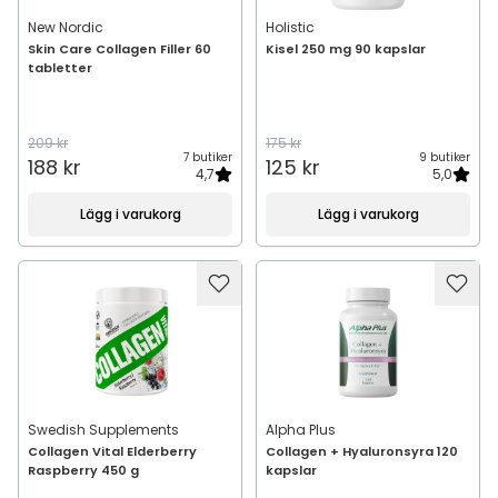
New Nordic
Holistic
Skin Care Collagen Filler 60
Kisel 250 mg 90 kapslar
tabletter
209 kr
175 kr
7 butiker
9 butiker
188 kr
125 kr
4,7
5,0
Lägg i varukorg
Lägg i varukorg
Swedish Supplements
Alpha Plus
Collagen Vital Elderberry
Collagen + Hyaluronsyra 120
Raspberry 450 g
kapslar