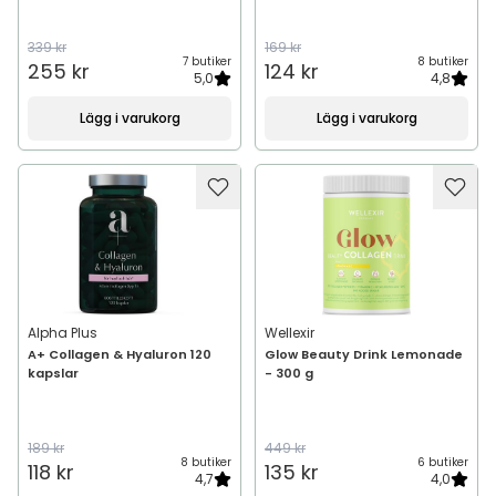
339 kr
169 kr
7 butiker
8 butiker
255 kr
124 kr
5,0
4,8
Lägg i varukorg
Lägg i varukorg
Alpha Plus
Wellexir
A+ Collagen & Hyaluron 120
Glow Beauty Drink Lemonade
kapslar
- 300 g
189 kr
449 kr
8 butiker
6 butiker
118 kr
135 kr
4,7
4,0