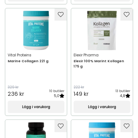
Vital Proteins
Elexir Pharma
Marine Collagen 221 g
Elexir 100% Marint Kollagen
175 g
329 kr
222 kr
10 butiker
13 butiker
236 kr
149 kr
5,0
4,8
Lägg i varukorg
Lägg i varukorg