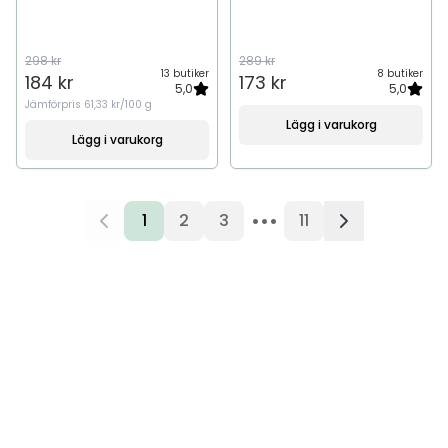
298 kr
289 kr
13 butiker
8 butiker
184 kr
173 kr
5,0
5,0
Jämförpris
61,33 kr/100 g
Lägg i varukorg
Lägg i varukorg
•••
1
2
3
11