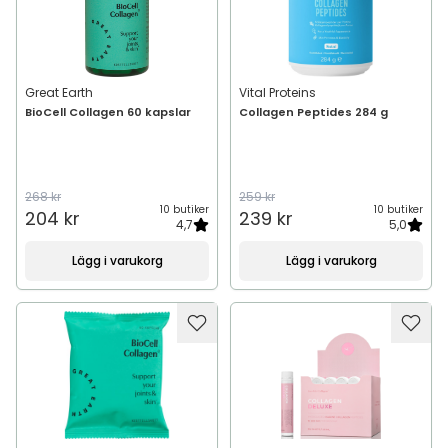
Great Earth
Vital Proteins
BioCell Collagen 60 kapslar
Collagen Peptides 284 g
268 kr
259 kr
10 butiker
10 butiker
204 kr
239 kr
4,7
5,0
Lägg i varukorg
Lägg i varukorg