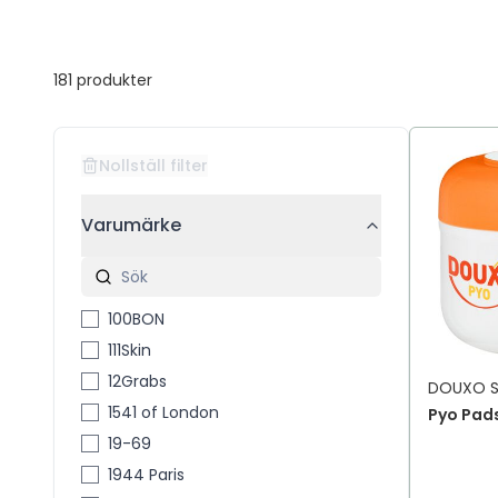
181
produkter
Nollställ filter
Varumärke
100BON
111Skin
12Grabs
DOUXO S
1541 of London
Pyo Pads
19-69
1944 Paris