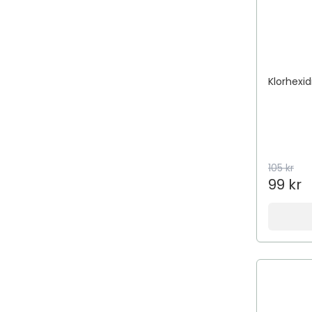
Aestura
Afnan
Afnan Perfumes
African Pride
Klorhexid
Aftamed
AfteNova
Aftex
Agadir
105 kr
Agua de Baleares
99 kr
Ahava
aigner
Aima Sense
Aimé
AIMX
Aiolos Medical
Air Wick