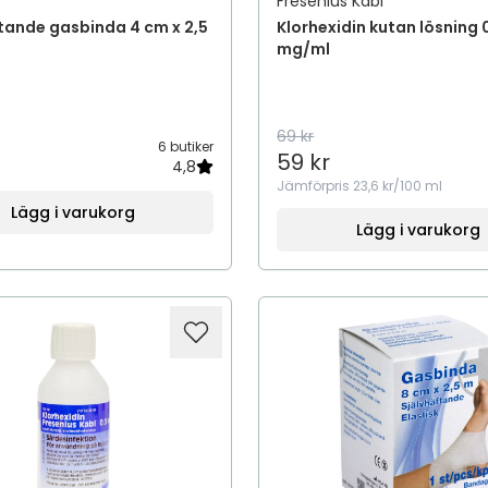
Fresenius Kabi
tande gasbinda 4 cm x 2,5
Klorhexidin kutan lösning 
mg/ml
69 kr
6 butiker
59 kr
4,8
Jämförpris
23,6 kr/100 ml
Lägg i varukorg
Lägg i varukorg