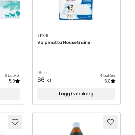
Trixie
Valpmatta Housetrainer
95 kr
6 butiker
4 butiker
66 kr
5,0
5,0
Lägg i varukorg