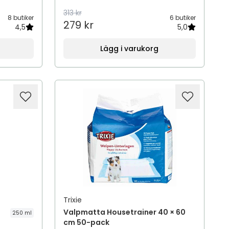
313 kr
8 butiker
6 butiker
279 kr
4,5
5,0
Lägg i varukorg
Trixie
Valpmatta Housetrainer 40 × 60
250 ml
cm 50-pack