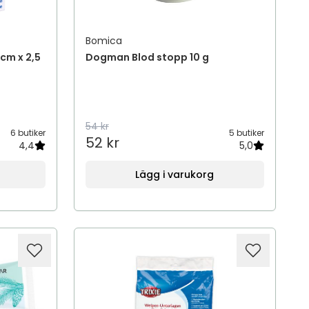
Bomica
cm x 2,5
Dogman Blod stopp 10 g
54 kr
6 butiker
5 butiker
52 kr
4,4
5,0
Lägg i varukorg