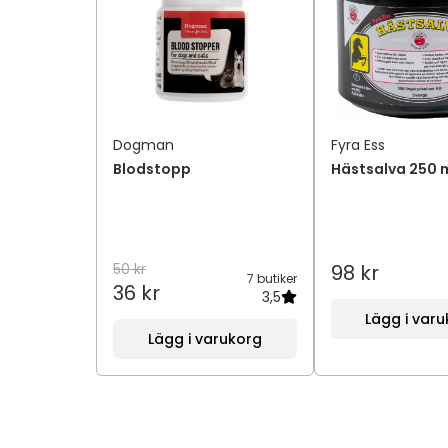
Dogman
Fyra Ess
Blodstopp
Hästsalva 250 
50 kr
98 kr
7 butiker
36 kr
3,5
Lägg i var
Lägg i varukorg