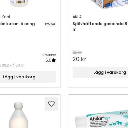
 Kabi
AKLA
din kutan lösning
Självhäftande gasbinda 8 
125 ml
m
25 kr
6 butiker
20 kr
5,0
s
39,2 kr/100 ml
Lägg i varukorg
Lägg i varukorg