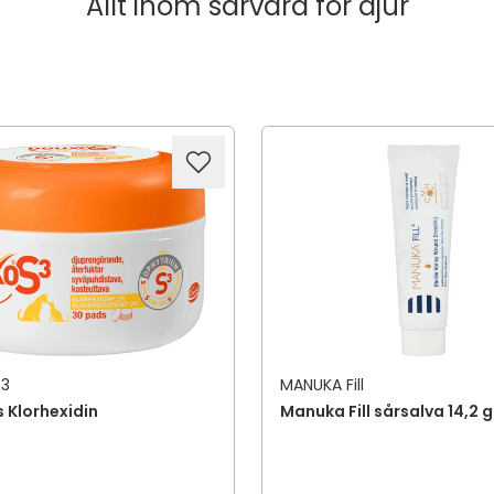
Allt inom
sårvård för djur
3
MANUKA Fill
 Klorhexidin
Manuka Fill sårsalva 14,2 g