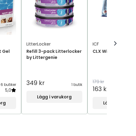
LitterLocker
ICF
 Gel
Refill 3-pack Litterlocker
CLX Wipes pocket
by Littergenie
349 kr
179 kr
6 butiker
1 butik
163 kr
5,0
4
Lägg i varukorg
org
Lägg i varukor