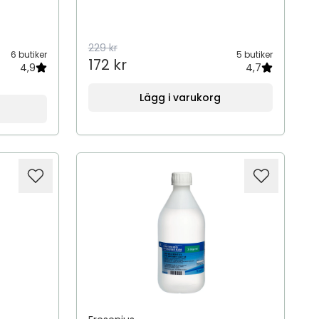
229 kr
6 butiker
5 butiker
172 kr
4,9
4,7
Lägg i varukorg