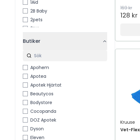
1Aid
169 kr
2B Baby
128 kr
2pets
3INA
3M
Butiker
3M™ Coban™
4711
4711 Acqua Colonia
Apohem
4Him & Her
Apotea
5 Days Deo
Apotek Hjärtat
7th Heaven
Beautycos
A Little Lovely Company
Bodystore
A´PIEU
Cocopanda
A-Creme
DOZ Apotek
Kruuse
A-DERMA
Dyson
Vet-Flex
A-Pro
Eleven