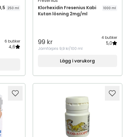
Fresenius
0,5
Klorhexidin Fresenius Kabi
250 ml
1000 ml
Kutan lösning 2mg/ml
4 butiker
99 kr
6 butiker
5,0
4,6
Jämförpris
9,9 kr/100 ml
Lägg i varukorg