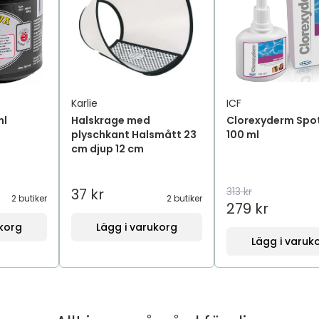
Karlie
ICF
ml
Halskrage med
Clorexyderm Spot
plyschkant Halsmått 23
100 ml
cm djup 12 cm
37 kr
313 kr
2 butiker
2 butiker
279 kr
ukorg
Lägg i varukorg
Lägg i varuk