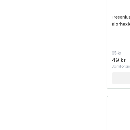
Adapt
ADAPTIL
Fresenius
Add Pharma
Klorhexi
Add Some Re-Boost
AddBaby
addeira
65 kr
Addiction
49 kr
Addmino 18
Jämförpri
Aden
Adidas
ADJÖ
Adozan
AdTab
AeroChamber Plus Flow-Vu
AeroMoov
Aesop