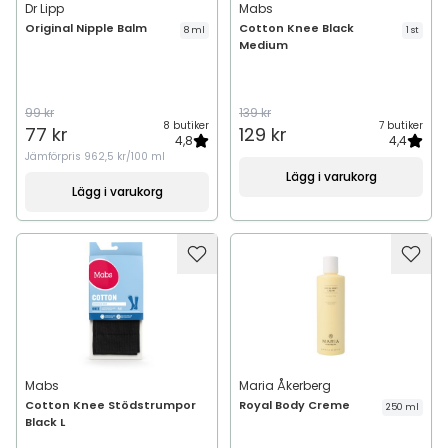
Dr Lipp
Mabs
Original Nipple Balm
Cotton Knee Black
8 ml
1 st
Medium
99 kr
139 kr
8 butiker
7 butiker
77 kr
129 kr
4,8
4,4
Jämförpris
962,5 kr/100 ml
Lägg i varukorg
Lägg i varukorg
Mabs
Maria Åkerberg
Cotton Knee Stödstrumpor
Royal Body Creme
250 ml
Black L