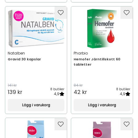
Natalben
Pharbio
Gravid 30 kapslar
Hemofer Järntillskott 60
tabletter
141 kr
84 kr
8 butiker
8 butiker
139 kr
42 kr
4,9
4,9
Lägg i varukorg
Lägg i varukorg