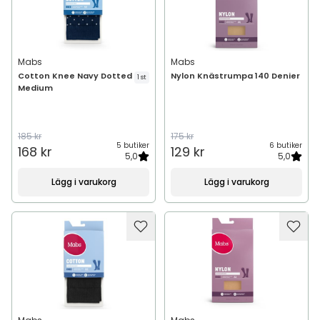
Mabs
Mabs
Cotton Knee Navy Dotted
Nylon Knästrumpa 140 Denier
1 st
Medium
185 kr
175 kr
5 butiker
6 butiker
168 kr
129 kr
5,0
5,0
Lägg i varukorg
Lägg i varukorg