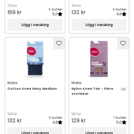
179 kr
139 kr
5 butiker
6 butiker
169 kr
132 kr
5,0
4,8
Lägg i varukorg
Lägg i varukorg
Mabs
Mabs
Cotton Knee Navy Medium
Nylon Knee Tan - Flera
1 st
storlekar
139 kr
187 kr
6 butiker
7 butiker
132 kr
129 kr
4,8
5,0
Lägg i varukorg
Lägg i varukorg