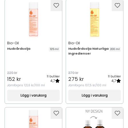
Bio-Oil
Bio-Oil
Hudvårdsolja
Hudvårdsolja Naturliga
125 ml
200 ml
Ingredienser
229 kr
379 kr
11 butiker
11 butiker
152 kr
275 kr
4,7
4,7
Jämförpris
121,6 kr/100 ml
Jämförpris
137,5 kr/100 ml
Lägg i varukorg
Lägg i varukorg