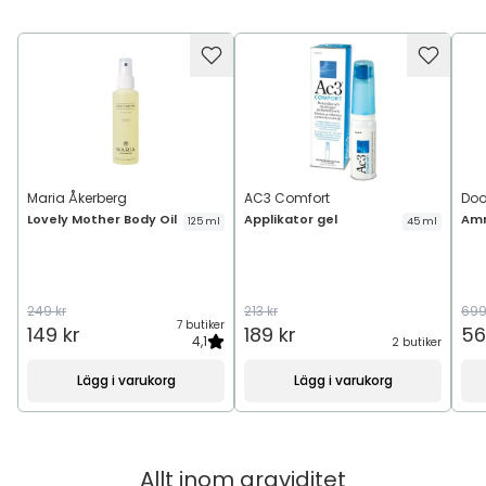
Maria Åkerberg
AC3 Comfort
Do
Lovely Mother Body Oil
Applikator gel
Amn
125 ml
45 ml
249 kr
213 kr
699
7 butiker
149 kr
189 kr
56
4,1
2 butiker
Lägg i varukorg
Lägg i varukorg
Allt inom
graviditet