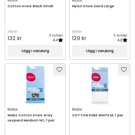
Mabs
Mabs
Cotton Knee Black Small
Nylon Knee Sand Large
175 kr
139 kr
8 butiker
5 butiker
132 kr
129 kr
4,4
4,8
Lägg i varukorg
Lägg i varukorg
Mabs
Mabs
Mabs Cotton Knee Grey
COTTON KNEE WHITE M, 1 par
Leopard Medium NC, 1 par