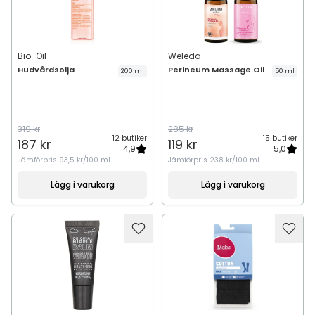
Bio-Oil
Weleda
Hudvårdsolja
Perineum Massage Oil
200 ml
50 ml
319 kr
285 kr
12 butiker
15 butiker
187 kr
119 kr
4,9
5,0
Jämförpris
93,5 kr/100 ml
Jämförpris
238 kr/100 ml
Lägg i varukorg
Lägg i varukorg