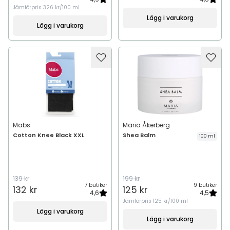
Jämförpris
326 kr/100 ml
Lägg i varukorg
Lägg i varukorg
Mabs
Maria Åkerberg
Cotton Knee Black XXL
Shea Balm
100 ml
139 kr
199 kr
7 butiker
9 butiker
132 kr
125 kr
4,6
4,5
Jämförpris
125 kr/100 ml
Lägg i varukorg
Lägg i varukorg