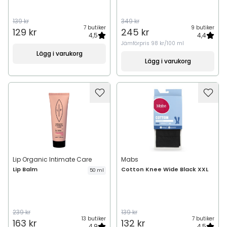
139 kr
349 kr
7 butiker
9 butiker
129 kr
245 kr
4,5
4,4
Jämförpris
98 kr/100 ml
Lägg i varukorg
Lägg i varukorg
Lip Organic Intimate Care
Mabs
Lip Balm
Cotton Knee Wide Black XXL
50 ml
239 kr
139 kr
13 butiker
7 butiker
163 kr
132 kr
4,9
4,5