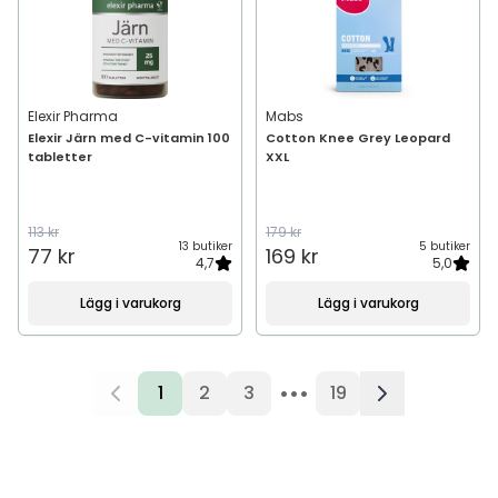
Elexir Pharma
Mabs
Elexir Järn med C-vitamin 100
Cotton Knee Grey Leopard
tabletter
XXL
113 kr
179 kr
13 butiker
5 butiker
77 kr
169 kr
4,7
5,0
Lägg i varukorg
Lägg i varukorg
•••
1
2
3
19