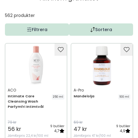
562
produkter
Filtrera
Sortera
ACO
A-Pro
Intimate Care
Mandelolja
250 ml
100 ml
Cleansing Wash
Parfymfri Intimtvål
79 kr
69 kr
9 butiker
9 butiker
56 kr
47 kr
4,7
4,9
Jämförpris
22,4 kr/100 ml
Jämförpris
47 kr/100 ml