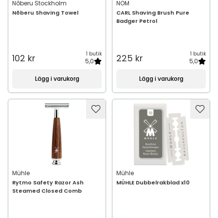
Nõberu Stockholm
NOM
Nõberu Shaving Towel
CARL Shaving Brush Pure
Badger Petrol
1 butik
1 butik
102 kr
225 kr
5,0
5,0
Lägg i varukorg
Lägg i varukorg
Mühle
Mühle
Rytmo Safety Razor Ash
MÜHLE Dubbelrakblad x10
Steamed Closed Comb