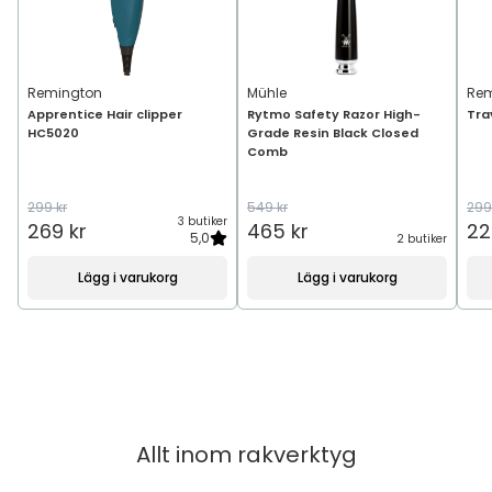
Remington
Mühle
Rem
Apprentice Hair clipper
Rytmo Safety Razor High-
Tra
HC5020
Grade Resin Black Closed
Comb
299 kr
549 kr
299
3 butiker
269 kr
465 kr
22
5,0
2 butiker
Lägg i varukorg
Lägg i varukorg
Allt inom
rakverktyg