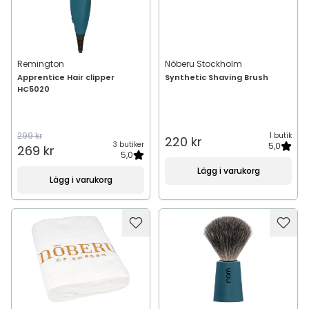
Remington
Nõberu Stockholm
Apprentice Hair clipper
Synthetic Shaving Brush
HC5020
299 kr
1 butik
220 kr
3 butiker
5,0
269 kr
5,0
Lägg i varukorg
Lägg i varukorg