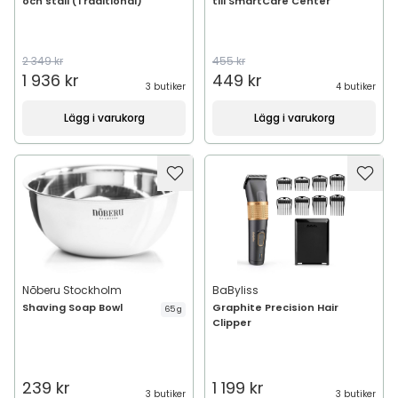
och ställ (Traditional)
till SmartCare Center
2 349 kr
455 kr
1 936 kr
449 kr
3 butiker
4 butiker
Lägg i varukorg
Lägg i varukorg
Nõberu Stockholm
BaByliss
Shaving Soap Bowl
Graphite Precision Hair
65 g
Clipper
239 kr
1 199 kr
3 butiker
3 butiker