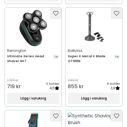
Remington
BaByliss
Ultimate Series Head
Super X Metal X Blade
1 st
1 st
Shaver RX7
OT996E
1 199 kr
949 kr
5 butiker
8 butiker
719 kr
855 kr
4,5
3,9
Lägg i varukorg
Lägg i varukorg