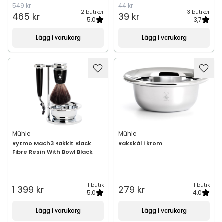
549 kr
44 kr
2 butiker
3 butiker
465 kr
39 kr
5,0
3,7
Lägg i varukorg
Lägg i varukorg
Mühle
Mühle
Rytmo Mach3 Rakkit Black
Rakskål i krom
Fibre Resin With Bowl Black
1 butik
1 butik
1 399 kr
279 kr
5,0
4,0
Lägg i varukorg
Lägg i varukorg