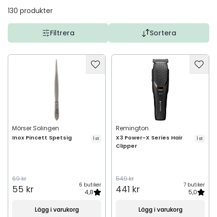
130
produkter
Filtrera
Sortera
Mörser Solingen
Remington
Inox Pincett Spetsig
X3 Power-X Series Hair
1 st
1 st
Clipper
69 kr
549 kr
6 butiker
7 butiker
55 kr
441 kr
4,8
5,0
Lägg i varukorg
Lägg i varukorg