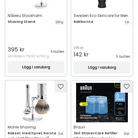
Nõberu Stockholm
Sweden Eco Skincare for Men
Shaving Stand
Rakborste
220 g
1 st
215 kr
395 kr
4 butiker
142 kr
Jämförpris
179,55 kr/100 g
5 butiker
Lägg i varukorg
Lägg i varukorg
Mühle Shaving
Braun
Rakset med hyvel, borste
3in1 ShaverCare Refiller
3 st
6 st