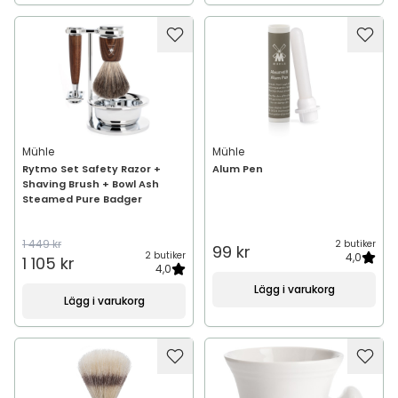
Mühle
Mühle
Rytmo Set Safety Razor +
Alum Pen
Shaving Brush + Bowl Ash
Steamed Pure Badger
1 449 kr
2 butiker
99 kr
2 butiker
4,0
1 105 kr
4,0
Lägg i varukorg
Lägg i varukorg