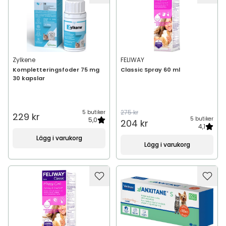
Zylkene
FELIWAY
Kompletteringsfoder 75 mg
Classic Spray 60 ml
30 kapslar
275 kr
5 butiker
229 kr
5 butiker
5,0
204 kr
4,1
Lägg i varukorg
Lägg i varukorg