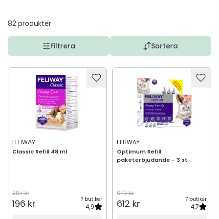
82
produkter
Filtrera
Sortera
FELIWAY
FELIWAY
Classic Refill 48 ml
Optimum Refill
paketerbjudande - 3 st
297 kr
977 kr
7 butiker
7 butiker
196 kr
612 kr
4,9
4,7