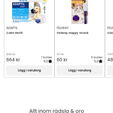
ADAPTIL
FELIWAY
FEL
Calm Refill
Feliway Happy Snack
Cla
832 kr
87 kr
749
7 butiker
8 butiker
664 kr
60 kr
48
5,0
5,0
Lägg i varukorg
Lägg i varukorg
Allt inom
rädsla & oro