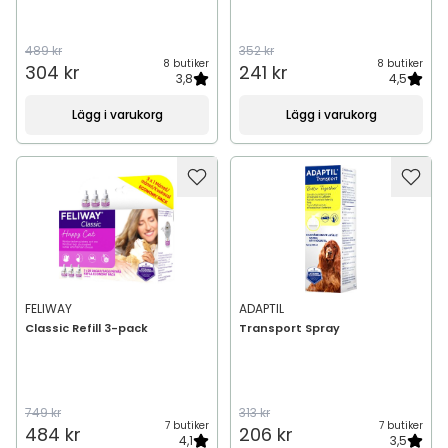
489 kr
352 kr
8 butiker
8 butiker
304 kr
241 kr
3,8
4,5
Lägg i varukorg
Lägg i varukorg
FELIWAY
ADAPTIL
Classic Refill 3-pack
Transport Spray
749 kr
313 kr
7 butiker
7 butiker
484 kr
206 kr
4,1
3,5