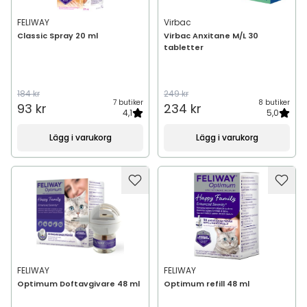
FELIWAY
Virbac
Classic Spray 20 ml
Virbac Anxitane M/L 30
tabletter
184 kr
249 kr
7 butiker
8 butiker
93 kr
234 kr
4,1
5,0
Lägg i varukorg
Lägg i varukorg
FELIWAY
FELIWAY
Optimum Doftavgivare 48 ml
Optimum refill 48 ml