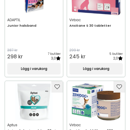
ADAPTIL
Virbac
Junior halsband
Anxitane S 30 tabletter
387 kr
299 kr
7 butiker
5 butiker
298 kr
245 kr
3,0
2,0
Lägg i varukorg
Lägg i varukorg
Aptus
Virbac