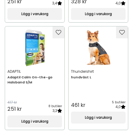
251 kr
328 kr
3,4
4,0
Lägg i varukorg
Lägg i varukorg
ADAPTIL
Thundershirt
Adaptil Calm On-the-go
hundväst L
Halsband S/M
417 kr
5 butiker
461 kr
8 butiker
4,0
251 kr
3,3
Lägg i varukorg
Lägg i varukorg