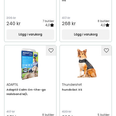
ml
396 kr
417 kr
7 butiker
8 butiker
240 kr
268 kr
4,0
4,0
Lägg i varukorg
Lägg i varukorg
ADAPTIL
Thundershirt
Adaptil Calm On-the-go
hundväst XS
Halsband M/L
417 kr
439 kr
8 butiker
5 butiker