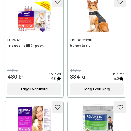
FELIWAY
Thundershirt
Friends Refill 3-pack
hundväst S
749 kr
440 kr
7 butiker
5 butiker
480 kr
334 kr
4,0
5,0
Lägg i varukorg
Lägg i varukorg