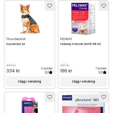
Thundershirt
FELIWAY
hundväst M
Feliway Friends Refill 48 ml
440 kr
297 kr
5 butiker
7 butiker
334 kr
196 kr
3,3
3,0
Lägg i varukorg
Lägg i varukorg