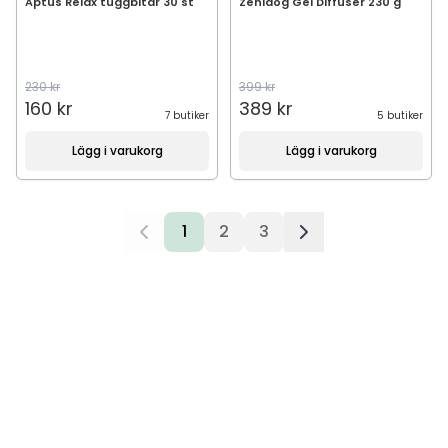
Aptus Relax tuggbitar 30 st
Zenidog Gel Diffuser 230 g
230 kr
399 kr
160 kr
389 kr
7 butiker
5 butiker
Lägg i varukorg
Lägg i varukorg
1
2
3