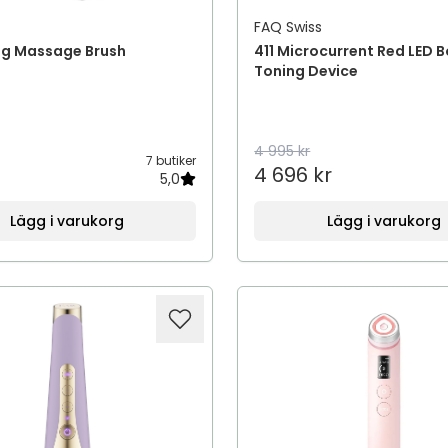
FAQ Swiss
ng Massage Brush
411 Microcurrent Red LED 
Toning Device
4 995 kr
7 butiker
4 696 kr
5,0
Lägg i varukorg
Lägg i varukorg