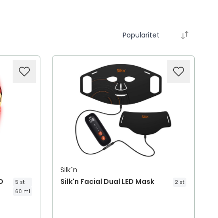
Popularitet
Silk´n
D
Silk'n Facial Dual LED Mask
5 st
2 st
60 ml