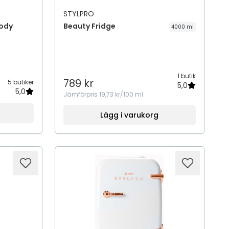
STYLPRO
Body
Beauty Fridge
4000 ml
1 butik
789 kr
5 butiker
5,0
5,0
Jämförpris
19,73 kr/100 ml
Lägg i varukorg