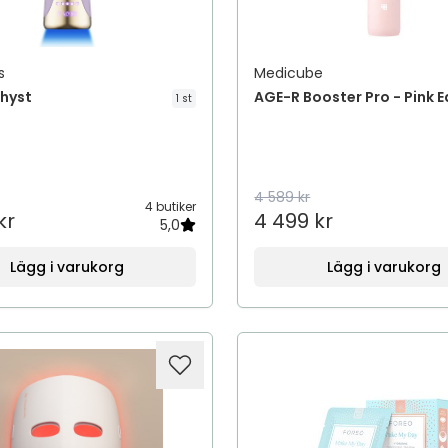
s
Medicube
thyst
AGE-R Booster Pro - Pink E
1 st
4 589 kr
4 butiker
kr
4 499 kr
5,0
Lägg i varukorg
Lägg i varukorg