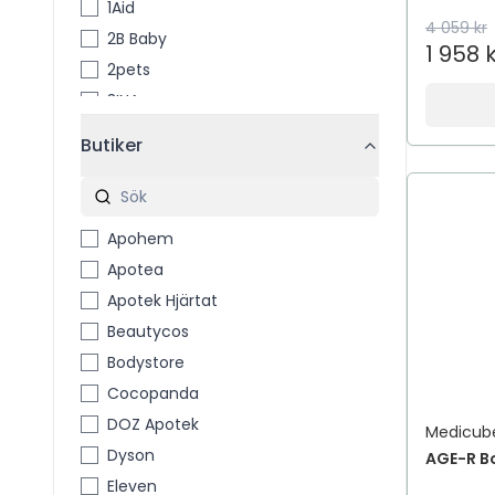
1Aid
4 059 kr
2B Baby
1 958 
2pets
3INA
3M
Butiker
3M™ Coban™
4711
4711 Acqua Colonia
Apohem
4Him & Her
Apotea
5 Days Deo
Apotek Hjärtat
7th Heaven
Beautycos
A Little Lovely Company
Bodystore
A´PIEU
Cocopanda
A-Creme
DOZ Apotek
Medicub
A-DERMA
Dyson
AGE-R Bo
A-Pro
Eleven