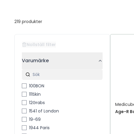
219
produkter
Nollställ filter
Varumärke
100BON
111Skin
12Grabs
Medicub
1541 of London
Age-R Bo
19-69
1944 Paris