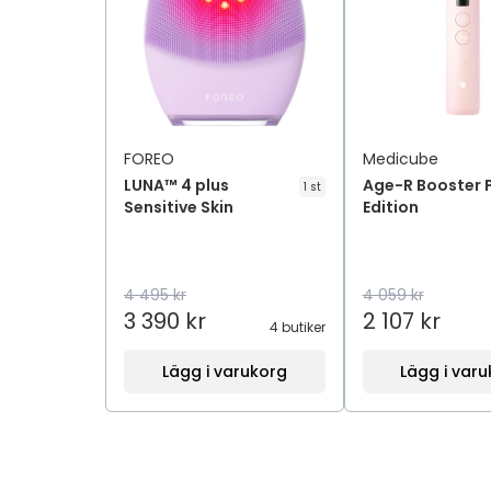
FOREO
Medicube
LUNA™ 4 plus
Age-R Booster P
1 st
Sensitive Skin
Edition
4 495 kr
4 059 kr
3 390 kr
2 107 kr
4 butiker
Lägg i varukorg
Lägg i var