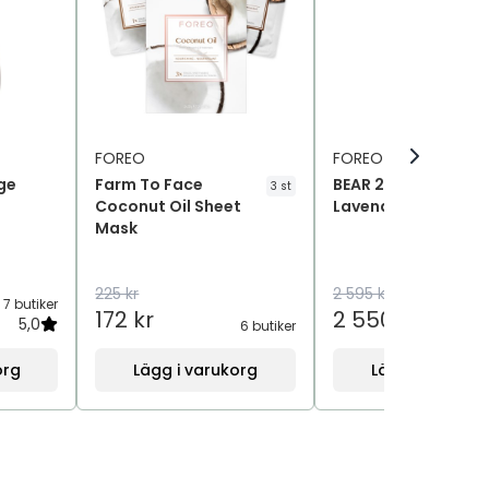
FOREO
FOREO
ge
Farm To Face
BEAR 2 eyes & lips
3 st
Coconut Oil Sheet
Lavender
Mask
225 kr
2 595 kr
7 butiker
6
172 kr
2 550 kr
5,0
6 butiker
org
Lägg i varukorg
Lägg i varukor