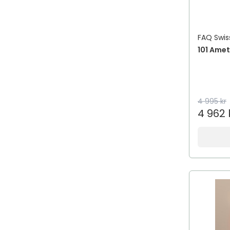
Aestura
Afnan
FAQ Swis
Afnan Perfumes
101 Ame
African Pride
Aftamed
AfteNova
Aftex
4 995 kr
Agadir
4 962 
Agua de Baleares
Ahava
aigner
Aima Sense
Aimé
AIMX
Aiolos Medical
Air Wick