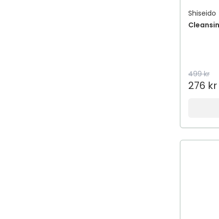
Adapt
Shiseido
ADAPTIL
Cleansi
Add Pharma
Add Some Re-Boost
AddBaby
499 kr
addeira
276 kr
Addiction
Addmino 18
Aden
Adidas
ADJÖ
Adozan
AdTab
AeroChamber Plus Flow-Vu
AeroMoov
Aesop