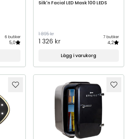
Silk'n Facial LED Mask 100 LEDS
1 895 kr
6 butiker
7 butiker
1 326 kr
5,0
4,2
Lägg i varukorg