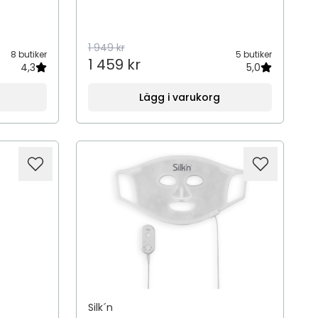
1 949 kr
8 butiker
5 butiker
1 459 kr
4,3
5,0
Lägg i varukorg
Silk´n