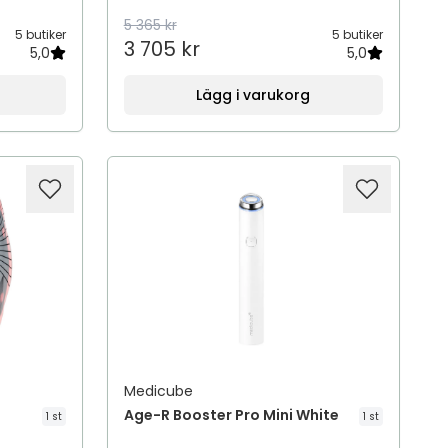
5 365 kr
5 butiker
5 butiker
3 705 kr
5,0
5,0
Lägg i varukorg
Medicube
t
Age-R Booster Pro Mini White
1 st
1 st