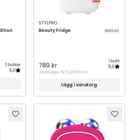
STYLPRO
dition
Beauty Fridge
4000 ml
1 butik
789 kr
2 butiker
5,0
5,0
Jämförpris
19,73 kr/100 ml
Lägg i varukorg