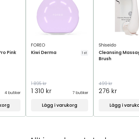
FOREO
Shiseido
ro Pink
Kiwi Derma
Cleansing Massa
1 st
Brush
1 895 kr
499 kr
1 310 kr
276 kr
4 butiker
7 butiker
ukorg
Lägg i varukorg
Lägg i varuk