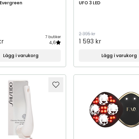
 Evergreen
UFO 3 LED
2 395 kr
7 butiker
kr
1 593 kr
4,6
Lägg i varukorg
Lägg i varukorg