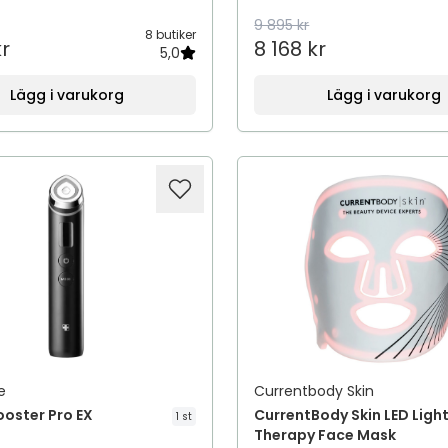
9 895 kr
8 butiker
kr
8 168 kr
5,0
Lägg i varukorg
Lägg i varukorg
e
Currentbody Skin
oster Pro EX
CurrentBody Skin LED Ligh
1 st
Therapy Face Mask