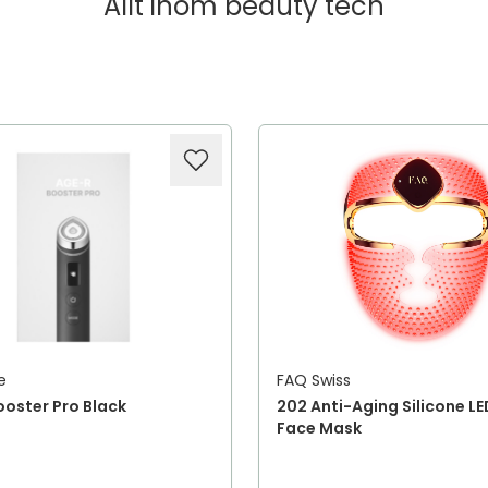
Allt inom
beauty tech
e
FAQ Swiss
oster Pro Black
202 Anti-Aging Silicone LE
Face Mask