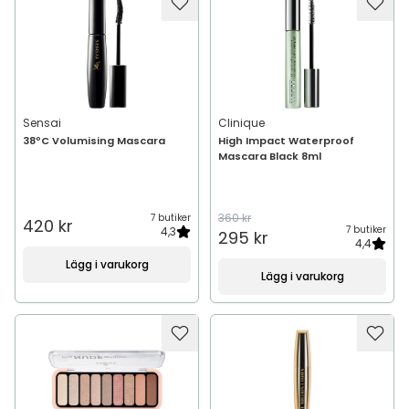
Sensai
Clinique
38ºC Volumising Mascara
High Impact Waterproof
Mascara Black 8ml
360 kr
7 butiker
420 kr
7 butiker
4,3
295 kr
4,4
Lägg i varukorg
Lägg i varukorg