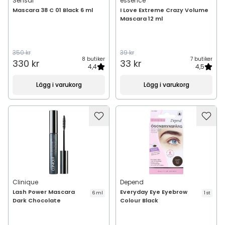
Sensai
essence
Mascara 38 C 01 Black 6 ml
I Love Extreme Crazy Volume
Mascara 12 ml
350 kr
39 kr
8 butiker
7 butiker
330 kr
33 kr
4,4
4,5
Lägg i varukorg
Lägg i varukorg
Clinique
Depend
Lash Power Mascara
Everyday Eye Eyebrow
6 ml
1 st
Dark Chocolate
Colour Black