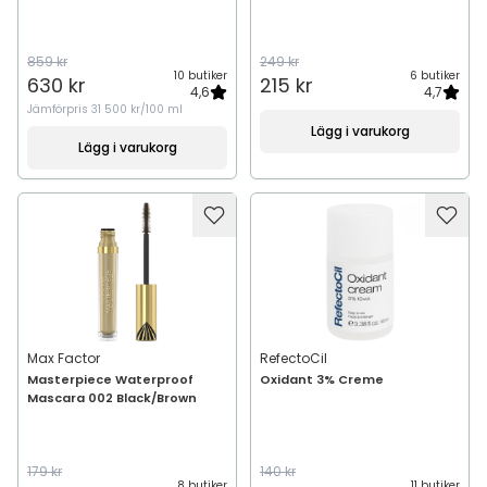
859 kr
249 kr
10 butiker
6 butiker
630 kr
215 kr
4,6
4,7
Jämförpris
31 500 kr/100 ml
Lägg i varukorg
Lägg i varukorg
Max Factor
RefectoCil
Masterpiece Waterproof
Oxidant 3% Creme
Mascara 002 Black/Brown
179 kr
140 kr
8 butiker
11 butiker