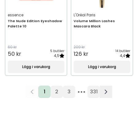
essence
L'Oréal Paris
The Nude Edition Eyeshadow
Volume Million Lashes
Palette 10
Mascara Black
60 kr
209 kr
5 butiker
14 butiker
50 kr
126 kr
4,5
4,4
Lägg i varukorg
Lägg i varukorg
•••
1
2
3
331