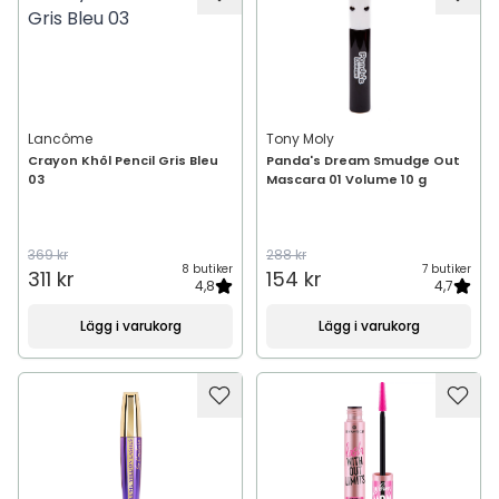
Lancôme
Tony Moly
Crayon Khôl Pencil Gris Bleu
Panda's Dream Smudge Out
03
Mascara 01 Volume 10 g
369 kr
288 kr
8 butiker
7 butiker
311 kr
154 kr
4,8
4,7
Lägg i varukorg
Lägg i varukorg