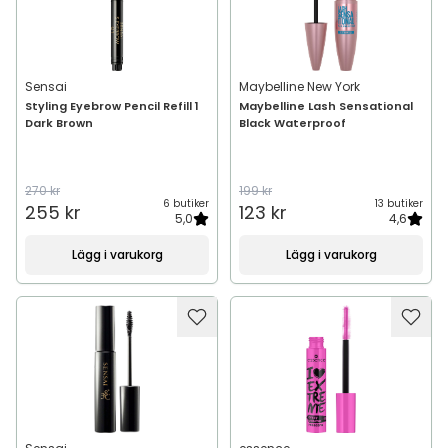
Sensai
Maybelline New York
Styling Eyebrow Pencil Refill 1
Maybelline Lash Sensational
Dark Brown
Black Waterproof
270 kr
199 kr
6 butiker
13 butiker
255 kr
123 kr
5,0
4,6
Lägg i varukorg
Lägg i varukorg