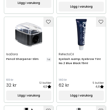
Lägg i varukorg
Lägg i varukorg
IsaDora
RefectoCil
Pencil Sharpener Slim
Eyelash &amp; Eyebrow Tint
1 st
No.2 Blue Black 15ml
69 kr
140 kr
12 butiker
5 butiker
32 kr
62 kr
4,5
4,6
Lägg i varukorg
Lägg i varukorg