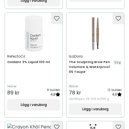
Lägg i varukorg
RefectoCil
IsaDora
Oxidant 3% Liquid 100 ml
The Sculpting Brow Pen
0.2 g
Volumize & Waterproof
05 Taupe
143 kr
159 kr
8 butiker
12 butiker
89 kr
78 kr
4,8
4,6
Jämförpris
39 000 kr/100 g
Lägg i varukorg
Lägg i varukorg