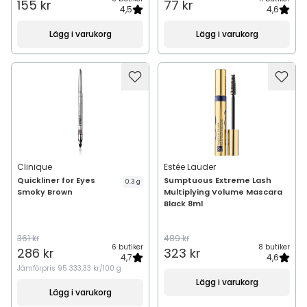
155 kr
77 kr
4,5
4,6
Lägg i varukorg
Lägg i varukorg
Clinique
Estée Lauder
Quickliner for Eyes
Sumptuous Extreme Lash
0.3 g
Smoky Brown
Multiplying Volume Mascara
Black 8ml
361 kr
489 kr
6 butiker
8 butiker
286 kr
323 kr
4,7
4,6
Jämförpris
95 333,33 kr/100 g
Lägg i varukorg
Lägg i varukorg