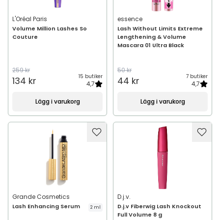
L'Oréal Paris
essence
Volume Million Lashes So
Lash Without Limits Extreme
Couture
Lengthening & Volume
Mascara 01 Ultra Black
259 kr
50 kr
15 butiker
7 butiker
134 kr
44 kr
4,7
4,7
Lägg i varukorg
Lägg i varukorg
Grande Cosmetics
D.j.v.
Lash Enhancing Serum
D.j.v Fiberwig Lash Knockout
2 ml
Full Volume 8 g