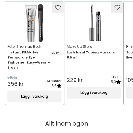
Peter Thomas Roth
Make Up Store
Ri
Instant FIRMx Eye
Lash Ideal Tubing Mascara
Sca
20 ml
Temporary Eye
8,5 ml
Eye
Tightener Easy-Wear +
Brush
515 kr
1 butik
229 kr
10
14 butiker
5,0
356 kr
3,6
Lägg i varukorg
Lägg i varukorg
Allt inom
ögon