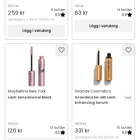
397 kr
118 kr
8 butiker
14 butiker
259 kr
63 kr
4,6
4,8
Jämförpris
4 316,67 kr/100 ml
Lägg i varukorg
Lägg i varukorg
Maybelline New York
Grande Cosmetics
Lash Sensational Black
GrandeLASH-MD Lash
1 ml
Enhancing Serum
199 kr
469 kr
13 butiker
10 butiker
126 kr
331 kr
4,5
4,6
Jämförpris
33 100 kr/100 ml