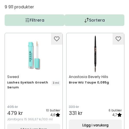
9 911
produkter
Filtrera
Sortera
Sweed
Anastasia Beverly Hills
Lashes Eyelash Growth
Brow Wiz Taupe 0,085g
3 ml
Serum
495 kr
339 kr
10 butiker
6 butiker
479 kr
331 kr
4,6
4,7
Jämförpris
15 966,67 kr/100 ml
Lägg i varukorg