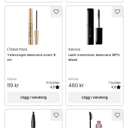
L'Oréal Paris
Sensai
Telescopic Mascara svart 8
Lash Volumiser Mascara 38°C
ml
Black
199 kr
470 kr
14 butiker
7 butiker
119 kr
460 kr
4,6
4,6
Lägg i varukorg
Lägg i varukorg