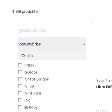
4 819
produkter
Nollställ filter
Varumärke
111Skin
12Grabs
1541 of London
Yves Sai
19-69
Libre Ed
1944 Paris
1Aid
2B Baby
1 143 kr