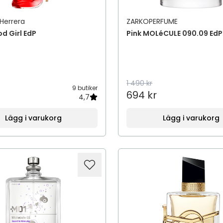
 Herrera
ZARKOPERFUME
d Girl EdP
Pink MOLéCULE 090.09 EdP
1 490 kr
9 butiker
694 kr
4,7
Lägg i varukorg
Lägg i varukorg