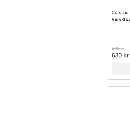
Afnan
Carolina
Afnan Perfumes
Very Goo
African Pride
Aftamed
AfteNova
Aftex
990 kr
630 kr
Agadir
Agua de Baleares
AHA Cleansing Research
Ahava
aigner
Aima Sense
Aimé
AIMX
Aiolos Medical
Air Wick