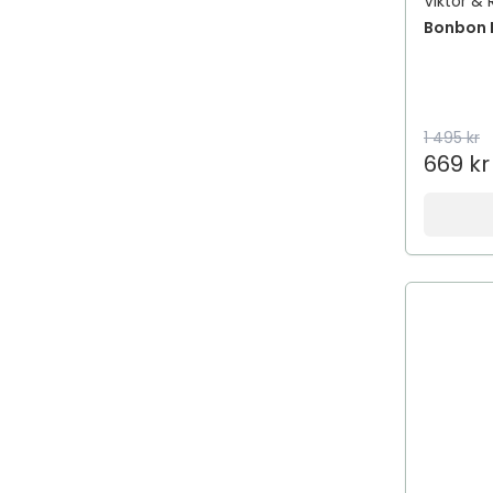
Viktor & 
ADAPTIL
Bonbon 
Add Pharma
Add Some Re-Boost
AddBaby
1 495 kr
addeira
669 kr
Addiction
Addmino 18
Aden
Adidas
ADJÖ
Adozan
AdTab
AeroChamber Plus Flow-Vu
AeroMoov
Aesop
Aestura