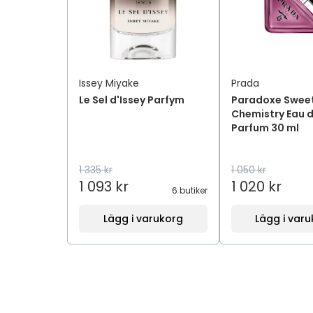
Issey Miyake
Prada
Le Sel d'Issey Parfym
Paradoxe Swee
Chemistry Eau 
Parfum 30 ml
1 335 kr
1 050 kr
1 093 kr
1 020 kr
6 butiker
Lägg i varukorg
Lägg i var