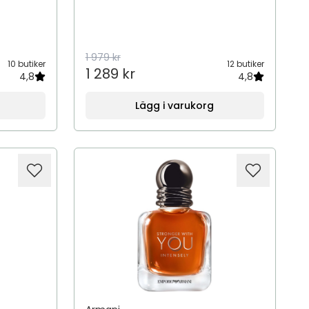
1 979 kr
10 butiker
12 butiker
1 289 kr
4,8
4,8
Lägg i varukorg