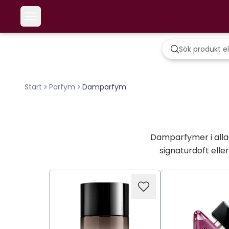
Start
Parfym
Damparfym
Damparfymer i alla d
signaturdoft eller