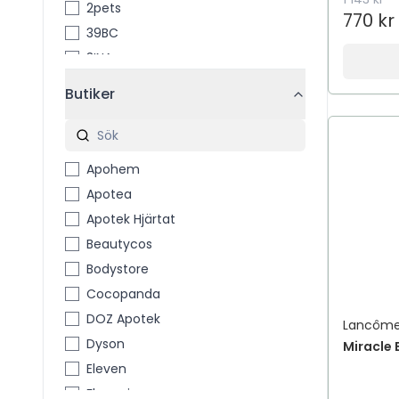
2pets
770 kr
39BC
3INA
3M
Butiker
3M™ Coban™
4711
4711 Acqua Colonia
Apohem
4Him & Her
Apotea
5 Days Deo
Apotek Hjärtat
7th Heaven
Beautycos
A Little Lovely Company
Bodystore
A´PIEU
Cocopanda
A-Creme
DOZ Apotek
Lancôm
A-DERMA
Dyson
Miracle 
A-Pro
Eleven
A. Vogel
Flaconi