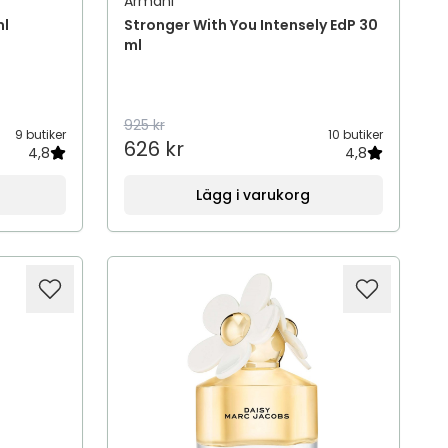
Armani
ml
Stronger With You Intensely EdP 30
ml
925 kr
9 butiker
10 butiker
626 kr
4,8
4,8
Lägg i varukorg