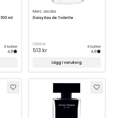
Marc Jacobs
 100 ml
Daisy Eau de Toilette
1 059 kr
9 butiker
6 butiker
513 kr
4,8
4,8
Lägg i varukorg