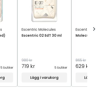
es
Escentric Molecules
Escentric Molecules
ed)
Escentric 02 EdT 30 ml
Molecule 02 EdT 30
980 kr
865 kr
719 kr
629 kr
5 butiker
5 butiker
5
org
Lägg i varukorg
Lägg i varukor