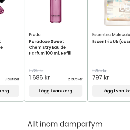
Prada
Escentric Molecul
t
Paradoxe Sweet
Escentric 05 (cas
de
Chemistry Eau de
Parfum 100 ml, Refill
1 725 kr
1 265 kr
1 686 kr
797 kr
3 butiker
2 butiker
ukorg
Lägg i varukorg
Lägg i varuk
Allt inom
damparfym