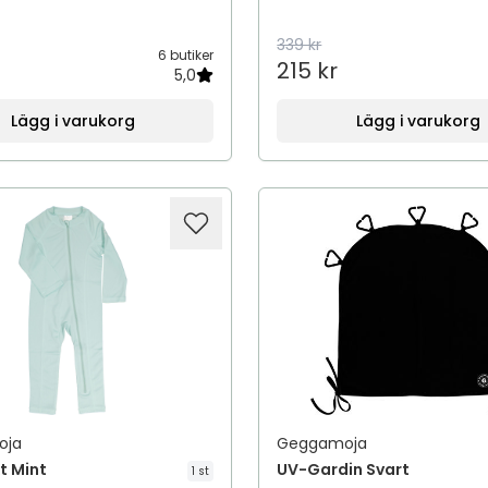
339 kr
6 butiker
215 kr
5,0
Lägg i varukorg
Lägg i varukorg
oja
Geggamoja
t Mint
UV-Gardin Svart
1 st