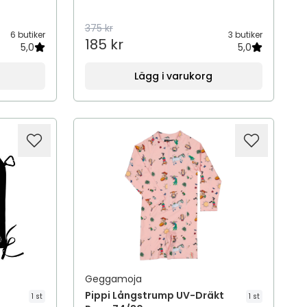
375 kr
6 butiker
3 butiker
185 kr
5,0
5,0
Lägg i varukorg
Geggamoja
Pippi Långstrump UV-Dräkt
1 st
1 st