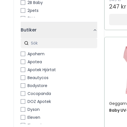
2B Baby
247 kr
2pets
3INA
3M
Butiker
3M™ Coban™
4711
4711 Acqua Colonia
Apohem
4Him & Her
Apotea
5 Days Deo
Apotek Hjärtat
7th Heaven
Beautycos
A Little Lovely Company
Bodystore
A´PIEU
Cocopanda
A-Creme
DOZ Apotek
Geggam
A-DERMA
Dyson
Baby UV
A-Pro
Eleven
A. Vogel
Flaconi