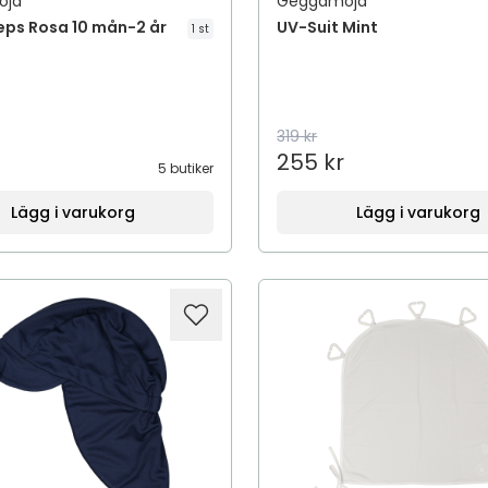
oja
Geggamoja
eps Rosa 10 mån-2 år
UV-Suit Mint
1 st
319 kr
255 kr
5 butiker
Lägg i varukorg
Lägg i varukorg