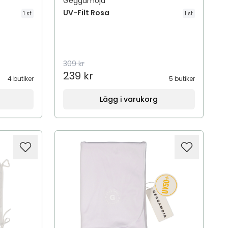
Geggamoja
UV-Filt Rosa
1 st
1 st
309 kr
239 kr
4 butiker
5 butiker
Lägg i varukorg