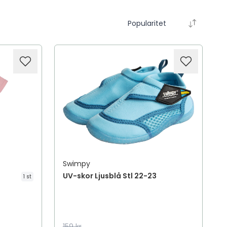
Popularitet
Swimpy
UV-skor Ljusblå Stl 22-23
1 st
159 kr