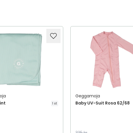
oja
Geggamoja
int
Baby UV-Suit Rosa 62/68
1 st
335 kr