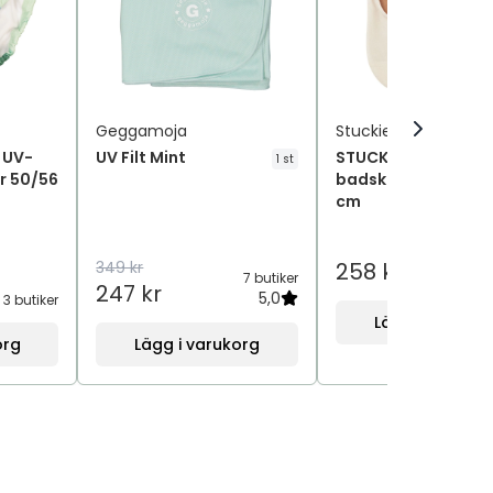
Geggamoja
Stuckies
 UV-
UV Filt Mint
STUCKIES Anti-slip
1 st
r 50/56
badskor Shell 18/20
cm
349 kr
258 kr
7 butiker
247 kr
5,0
3 butiker
Lägg i varukor
org
Lägg i varukorg