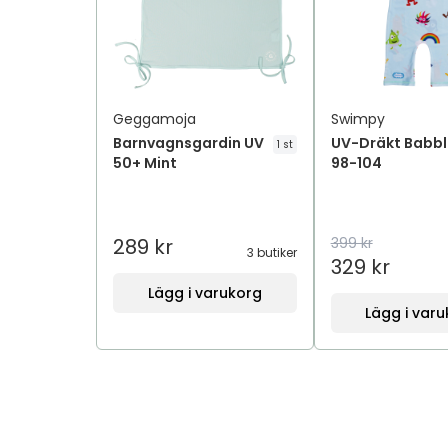
Geggamoja
Swimpy
Barnvagnsgardin UV
UV-Dräkt Babbl
1 st
50+ Mint
98-104
289 kr
399 kr
3 butiker
329 kr
Lägg i varukorg
Lägg i var