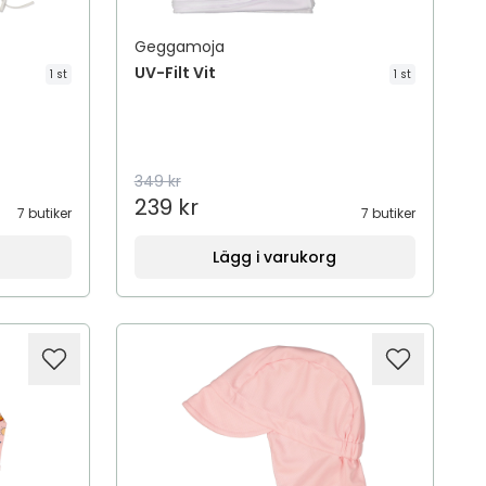
Geggamoja
UV-Filt Vit
1 st
1 st
349 kr
239 kr
7 butiker
7 butiker
Lägg i varukorg