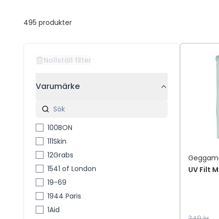
495
produkter
Nollställ filter
Varumärke
100BON
111Skin
12Grabs
Geggam
1541 of London
UV Filt M
19-69
1944 Paris
1Aid
349 kr