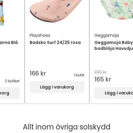
Playshoes
Geggamoja
arna Blå
Badsko Surf 24/25 rosa
Geggamoja Baby
badblöja Havsdju
166 kr
230 kr
1 butik
165 kr
2 butiker
Lägg i varukorg
ukorg
Lägg i varuk
Allt inom
övriga solskydd