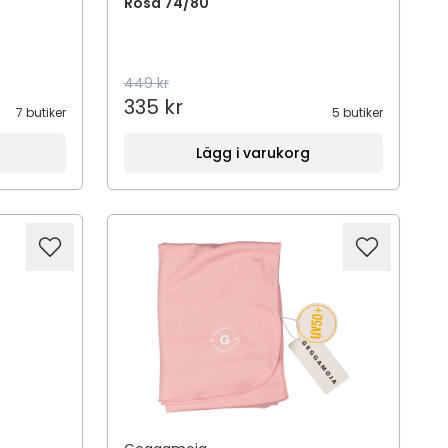
Rosa 74/80
449 kr
335 kr
7 butiker
5 butiker
Lägg i varukorg