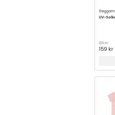
Afnan
Geggam
Afnan Perfumes
UV-Solk
African Pride
Aftamed
AfteNova
Aftex
215 kr
159 kr
Agadir
Agua de Baleares
Ahava
aigner
Aima Sense
Aimé
AIMX
Aiolos Medical
Air Wick
Air-val international