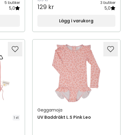
5 butiker
3 butiker
129 kr
5,0
5,0
Lägg i varukorg
Geggamoja
UV Baddräkt L.S Pink Leo
1 st