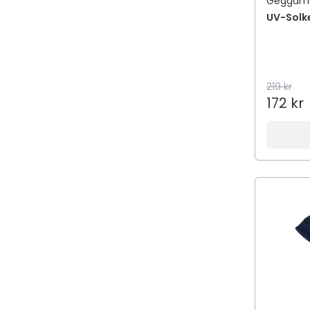
Geggam
ADAPTIL
UV-Solk
Add Pharma
Add Some Re-Boost
AddBaby
219 kr
addeira
172 kr
Addiction
Addmino 18
Aden
Adidas
ADJÖ
Adozan
AdTab
AeroChamber Plus Flow-Vu
AeroMoov
Aesop
Aestura