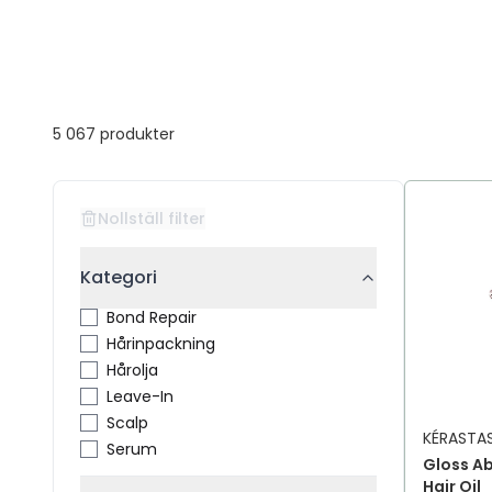
5 067
produkter
Nollställ filter
Kategori
Bond Repair
Hårinpackning
Hårolja
Leave-In
Scalp
KÉRASTA
Serum
Gloss A
Hair Oil