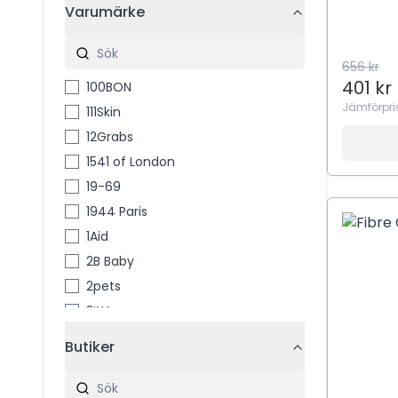
Varumärke
656 kr
401 kr
100BON
Jämförpri
111Skin
12Grabs
1541 of London
19-69
1944 Paris
1Aid
2B Baby
2pets
3INA
3M
Butiker
3M™ Coban™
4711