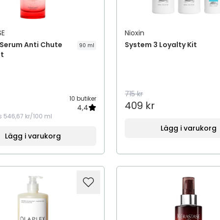
SE
Nioxin
 Serum Anti Chute
System 3 Loyalty Kit
90 ml
nt
715 kr
10 butiker
409 kr
4,4
s
546,67 kr/100 ml
Lägg i varukorg
Lägg i varukorg