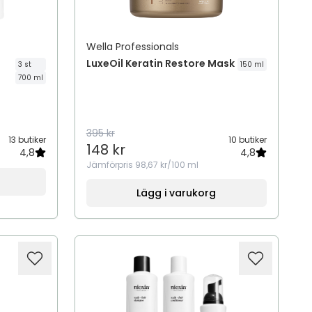
Wella Professionals
LuxeOil Keratin Restore Mask
3 st
150 ml
700 ml
395 kr
13 butiker
10 butiker
148 kr
4,8
4,8
Jämförpris
98,67 kr/100 ml
Lägg i varukorg