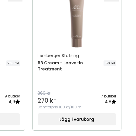
Lernberger Stafsing
k
BB Cream - Leave-In
250 ml
150 ml
Treatment
369 kr
9 butiker
7 butiker
270 kr
4,9
4,8
Jämförpris
180 kr/100 ml
Lägg i varukorg