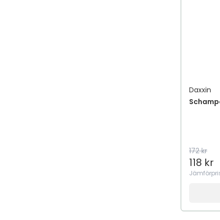
Addmino 18
Aden
Adidas
ADJÖ
Adozan
AdTab
Daxxin
AeroChamber Plus Flow-Vu
Schampo
AeroMoov
Aesop
Aestura
Afnan
172 kr
118 kr
Afnan Perfumes
Jämförpri
African Pride
Aftamed
AfteNova
Aftex