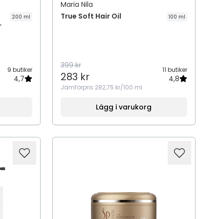
Maria Nila
True Soft Hair Oil
200 ml
100 ml
r
399 kr
9 butiker
11 butiker
283 kr
4,7
4,8
Jämförpris
282,75 kr/100 ml
Lägg i varukorg