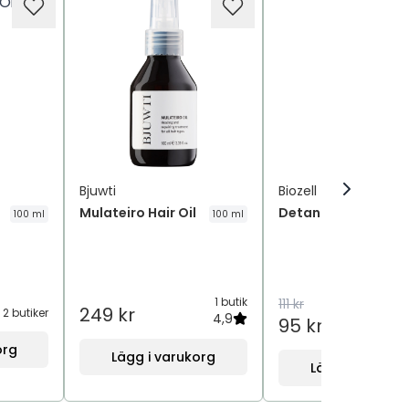
Bjuwti
Biozell
Mulateiro Hair Oil
Detangling Spray
100 ml
100 ml
1 butik
111 kr
249 kr
2 butiker
4,9
95 kr
5
org
Lägg i varukorg
Lägg i varukor