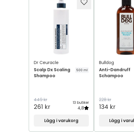
Dr Ceuracle
Bulldog
Scalp Dx Scaling
Anti-Dandruff
500 ml
Shampoo
Schampoo
449 kr
228 kr
13 butiker
261 kr
134 kr
4,8
Lägg i varukorg
Lägg i var