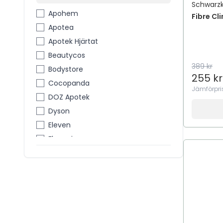
Schwarzk
4711 Acqua Colonia
Apohem
Fibre Cli
4Him & Her
Apotea
5 Days Deo
Apotek Hjärtat
7th Heaven
Beautycos
A Little Lovely Company
389 kr
Bodystore
255 kr
A´PIEU
Cocopanda
Jämförpri
A-Creme
DOZ Apotek
A-DERMA
Dyson
A-Pro
Eleven
A. Vogel
Flaconi
A.Kjærbede
GLOWiD
A.N OTHER
Graviditetskollen
A.N.D.beauty
Gymgrossisten
A&D
Hairlust
A&D Medical
Hairsale
A+
Hudoteket