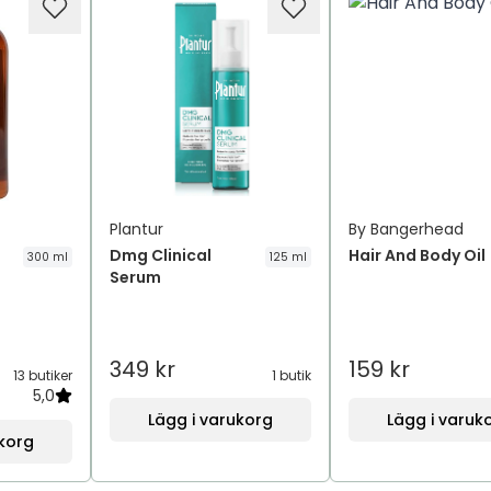
Plantur
By Bangerhead
Dmg Clinical
Hair And Body Oil
300 ml
125 ml
Serum
349 kr
159 kr
13 butiker
1 butik
5,0
Lägg i varukorg
Lägg i varuk
ukorg