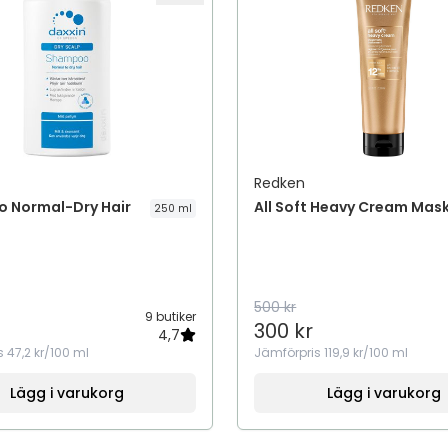
Redken
 Normal-Dry Hair
All Soft Heavy Cream Mas
250 ml
500 kr
9 butiker
300 kr
4,7
s
47,2 kr/100 ml
Jämförpris
119,9 kr/100 ml
Lägg i varukorg
Lägg i varukorg