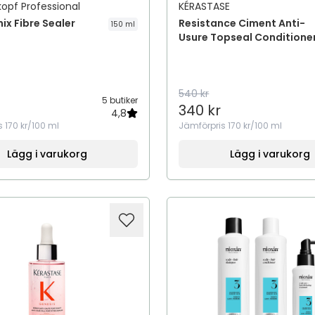
opf Professional
KÉRASTASE
nix Fibre Sealer
Resistance Ciment Anti-
150 ml
Usure Topseal Conditione
540 kr
5 butiker
340 kr
4,8
s
170 kr/100 ml
Jämförpris
170 kr/100 ml
Lägg i varukorg
Lägg i varukorg