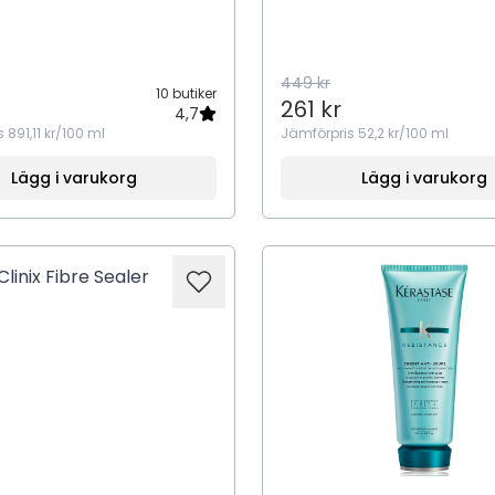
449 kr
10 butiker
261 kr
4,7
s
891,11 kr/100 ml
Jämförpris
52,2 kr/100 ml
Lägg i varukorg
Lägg i varukorg