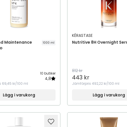
KÉRASTASE
nd Maintenance
Nutritive 8H Overnight Se
1000 ml
o
812 kr
10 butiker
443 kr
4,8
s
69,45 kr/100 ml
Jämförpris
492,22 kr/100 ml
Lägg i varukorg
Lägg i varukorg