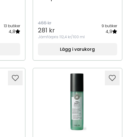
466 kr
13 butiker
9 butiker
281 kr
4,8
4,9
Jämförpris
112,4 kr/100 ml
Lägg i varukorg