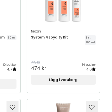
Nioxin
rum
System 4 Loyalty Kit
90 ml
3 st
700 ml
715 kr
10 butiker
14 butiker
474 kr
4,7
4,6
Lägg i varukorg