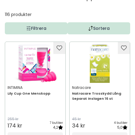
116
produkter
Filtrera
Sortera
INTIMINA
Natracare
Lily Cup One Menskopp
Natracare Trosskydd Lång
Separat Inslagen 16 st
255 kr
45 kr
7 butiker
4 butiker
174 kr
34 kr
4,2
5,0