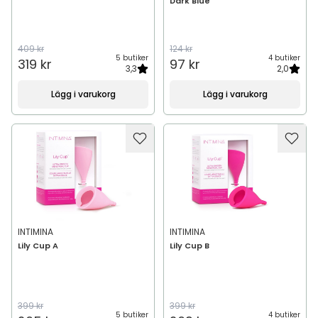
Dark Blue
409 kr
124 kr
5 butiker
4 butiker
319 kr
97 kr
3,3
2,0
Lägg i varukorg
Lägg i varukorg
INTIMINA
INTIMINA
Lily Cup A
Lily Cup B
399 kr
399 kr
5 butiker
4 butiker