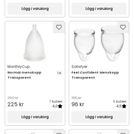
Lägg i varukorg
Lägg i varukorg
MonthlyCup
Satisfyer
Normal menskopp
Feel Confident Menskopp
1 st
Transparent
Transparent
259 kr
165 kr
7 butiker
3 butiker
225 kr
96 kr
4,0
4,5
Lägg i varukorg
Lägg i varukorg