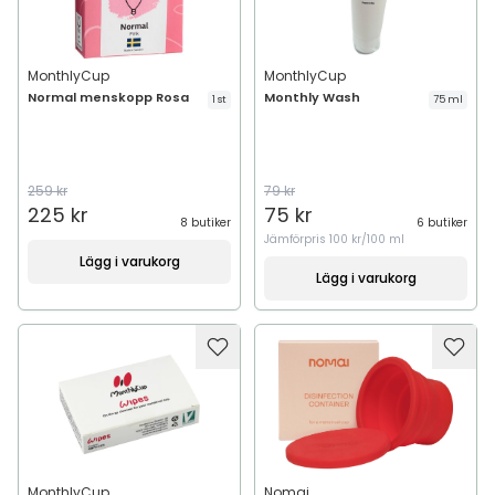
MonthlyCup
MonthlyCup
Normal menskopp Rosa
Monthly Wash
1 st
75 ml
259 kr
79 kr
225 kr
75 kr
8 butiker
6 butiker
Jämförpris
100 kr/100 ml
Lägg i varukorg
Lägg i varukorg
MonthlyCup
Nomai