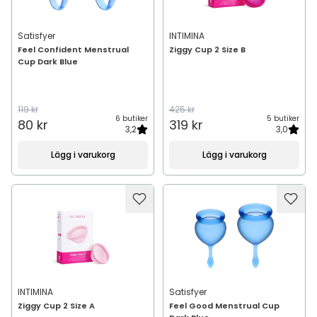
Satisfyer
INTIMINA
Feel Confident Menstrual
Ziggy Cup 2 Size B
Cup Dark Blue
119 kr
425 kr
6 butiker
5 butiker
80 kr
319 kr
3,2
3,0
Lägg i varukorg
Lägg i varukorg
INTIMINA
Satisfyer
Ziggy Cup 2 Size A
Feel Good Menstrual Cup