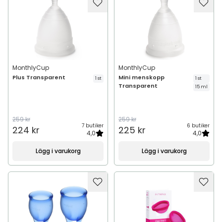
MonthlyCup
MonthlyCup
Plus Transparent
Mini menskopp
1 st
1 st
Transparent
15 ml
259 kr
259 kr
7 butiker
6 butiker
224 kr
225 kr
4,0
4,0
Lägg i varukorg
Lägg i varukorg