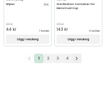
Wipes
Sterilization Container For
10 st
Menstrual Cup
49 kr
212 kr
44 kr
143 kr
7 butiker
5 butiker
Lägg i varukorg
Lägg i varukorg
1
2
3
4