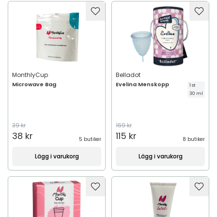
MonthlyCup
Belladot
Microwave Bag
Evelina Menskopp
1 st
30 ml
39 kr
169 kr
38 kr
115 kr
5 butiker
8 butiker
Lägg i varukorg
Lägg i varukorg