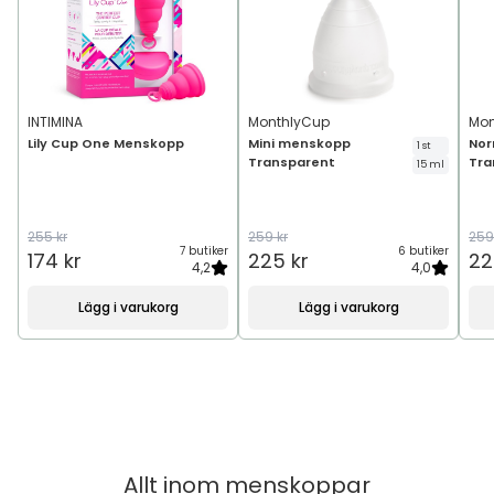
INTIMINA
MonthlyCup
Mon
Lily Cup One Menskopp
Mini menskopp
Nor
1 st
Transparent
Tra
15 ml
255 kr
259 kr
259
7 butiker
6 butiker
174 kr
225 kr
22
4,2
4,0
Lägg i varukorg
Lägg i varukorg
Allt inom
menskoppar