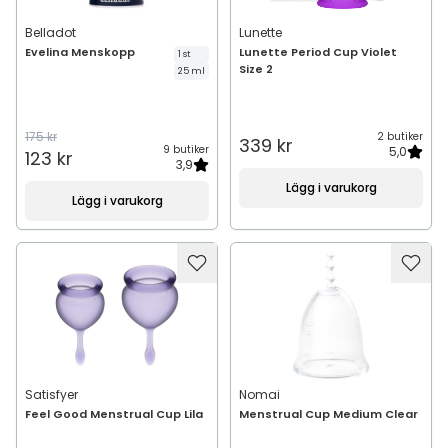
Belladot
Lunette
Evelina Menskopp
Lunette Period Cup Violet
1 st
Size 2
25 ml
175 kr
2 butiker
339 kr
9 butiker
5,0
123 kr
3,9
Lägg i varukorg
Lägg i varukorg
Satisfyer
Nomai
Feel Good Menstrual Cup Lila
Menstrual Cup Medium Clear