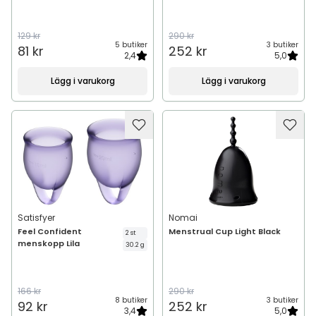
129 kr
290 kr
5 butiker
3 butiker
81 kr
252 kr
2,4
5,0
Lägg i varukorg
Lägg i varukorg
Satisfyer
Nomai
Feel Confident
Menstrual Cup Light Black
2 st
menskopp Lila
30.2 g
166 kr
290 kr
8 butiker
3 butiker
92 kr
252 kr
3,4
5,0