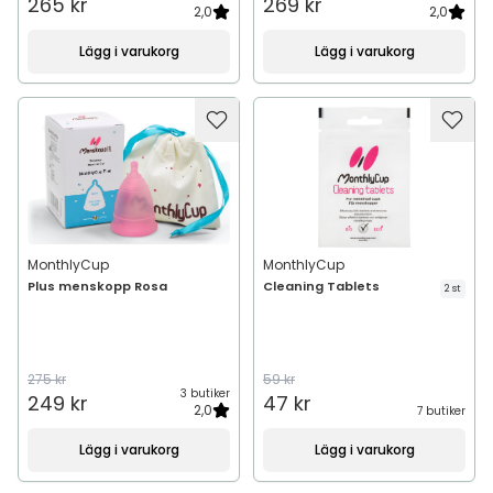
265 kr
269 kr
2,0
2,0
Lägg i varukorg
Lägg i varukorg
MonthlyCup
MonthlyCup
Plus menskopp Rosa
Cleaning Tablets
2 st
275 kr
59 kr
3 butiker
249 kr
47 kr
2,0
7 butiker
Lägg i varukorg
Lägg i varukorg