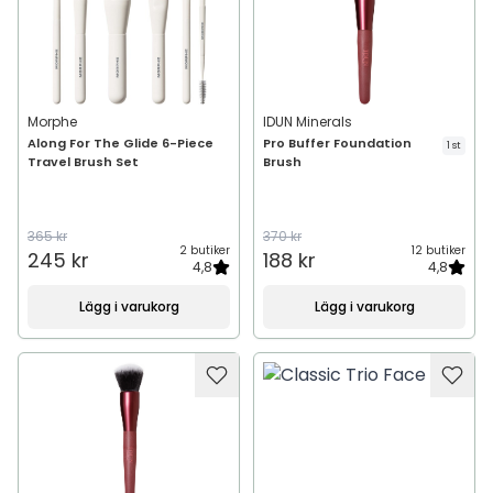
Morphe
IDUN Minerals
Along For The Glide 6-Piece
Pro Buffer Foundation
1 st
Travel Brush Set
Brush
365 kr
370 kr
2 butiker
12 butiker
245 kr
188 kr
4,8
4,8
Lägg i varukorg
Lägg i varukorg