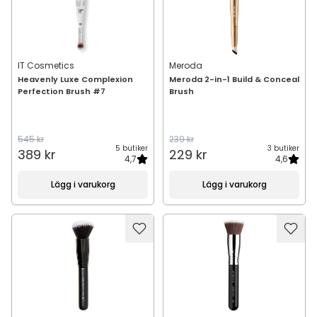
IT Cosmetics
Meroda
Heavenly Luxe Complexion
Meroda 2-in-1 Build & Conceal
Perfection Brush #7
Brush
545 kr
239 kr
5 butiker
3 butiker
389 kr
229 kr
4,7
4,6
Lägg i varukorg
Lägg i varukorg