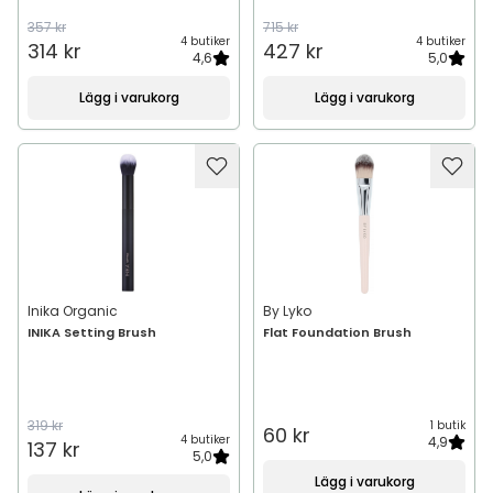
357 kr
715 kr
4 butiker
4 butiker
314 kr
427 kr
4,6
5,0
Lägg i varukorg
Lägg i varukorg
Inika Organic
By Lyko
INIKA Setting Brush
Flat Foundation Brush
319 kr
1 butik
60 kr
4 butiker
4,9
137 kr
5,0
Lägg i varukorg