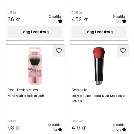
45 kr
705 kr
2 butiker
6 butiker
36 kr
452 kr
5,0
5,0
Lägg i varukorg
Lägg i varukorg
Real Techniques
Shiseido
Mini Multitask Brush
Daiya Fude Face Duo Makeup
Brush
121 kr
905 kr
10 butiker
6 butiker
63 kr
419 kr
4,3
5,0