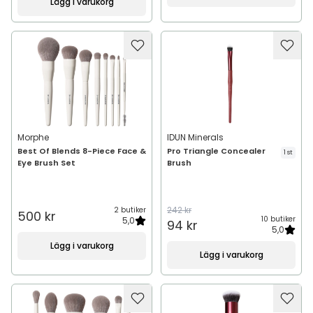
Lägg i varukorg
Morphe
IDUN Minerals
Best Of Blends 8-Piece Face &
Pro Triangle Concealer
1 st
Eye Brush Set
Brush
242 kr
2 butiker
500 kr
10 butiker
5,0
94 kr
5,0
Lägg i varukorg
Lägg i varukorg