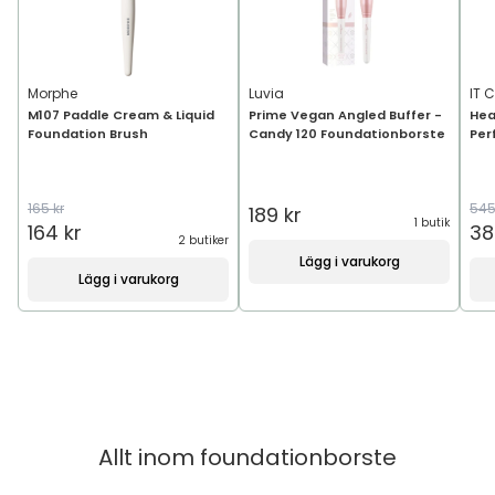
Morphe
Luvia
IT 
M107 Paddle Cream & Liquid
Prime Vegan Angled Buffer -
Hea
Foundation Brush
Candy 120 Foundationborste
Per
165 kr
545
189 kr
1 butik
164 kr
38
2 butiker
Lägg i varukorg
Lägg i varukorg
Allt inom
foundationborste