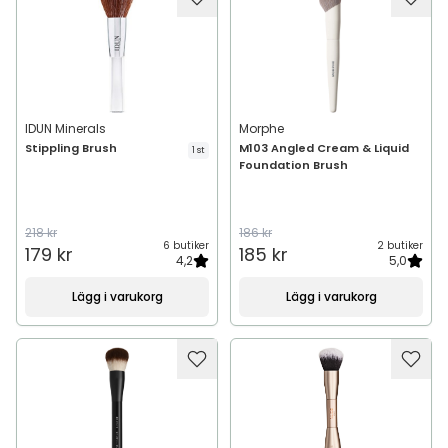
IDUN Minerals
Morphe
Stippling Brush
M103 Angled Cream & Liquid
1 st
Foundation Brush
218 kr
186 kr
6 butiker
2 butiker
179 kr
185 kr
4,2
5,0
Lägg i varukorg
Lägg i varukorg