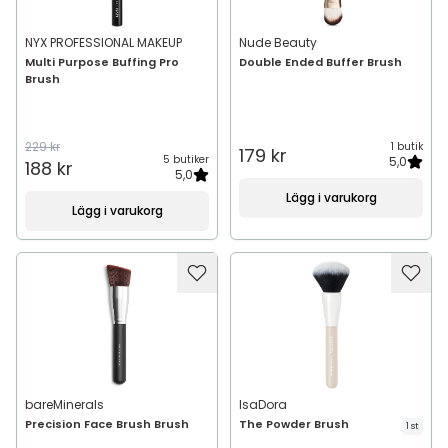
NYX PROFESSIONAL MAKEUP
Nude Beauty
Multi Purpose Buffing Pro
Double Ended Buffer Brush
Brush
229 kr
1 butik
179 kr
5 butiker
5,0
188 kr
5,0
Lägg i varukorg
Lägg i varukorg
bareMinerals
IsaDora
Precision Face Brush Brush
The Powder Brush
1 st