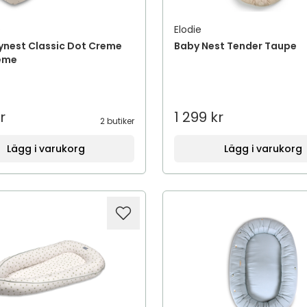
D
Elodie
ynest Classic Dot Creme
Baby Nest Tender Taupe
reme
r
1 299 kr
2 butiker
Lägg i varukorg
Lägg i varukorg