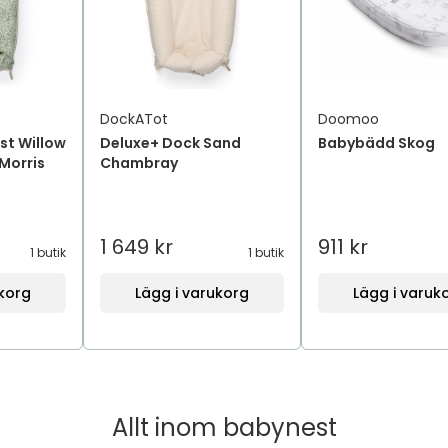
DockATot
Doomoo
st Willow
Deluxe+ Dock Sand
Babybädd Skog
Morris
Chambray
1 649 kr
911 kr
1 butik
1 butik
ukorg
Lägg i varukorg
Lägg i varuk
Allt inom
babynest