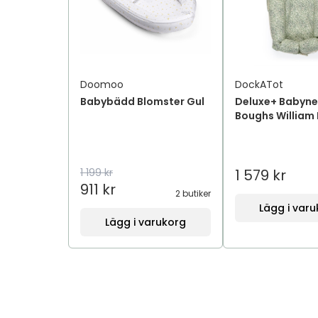
Doomoo
DockATot
Babybädd Blomster Gul
Deluxe+ Babyne
Boughs William 
1 199 kr
1 579 kr
911 kr
2 butiker
Lägg i var
Lägg i varukorg