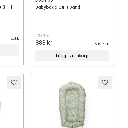
Doomoo
 3-i-1
Babybädd Quilt Sand
1 039 kr
1 butik
883 kr
2 butiker
Lägg i varukorg