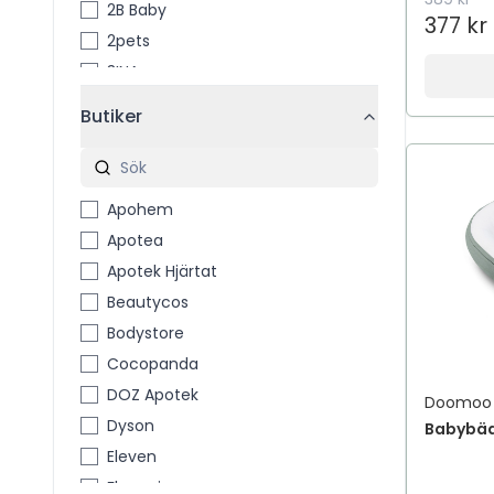
2B Baby
377 kr
2pets
3INA
3M
Butiker
3M™ Coban™
4711
4711 Acqua Colonia
Apohem
4Him & Her
Apotea
5 Days Deo
Apotek Hjärtat
7th Heaven
Beautycos
A Little Lovely Company
Bodystore
A´PIEU
Cocopanda
A-Creme
DOZ Apotek
Doomoo
A-DERMA
Dyson
Babybäd
A-Pro
Eleven
A. Vogel
Flaconi