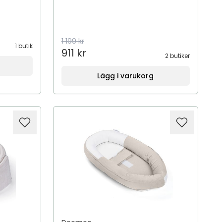
1 199 kr
1 butik
911 kr
2 butiker
Lägg i varukorg