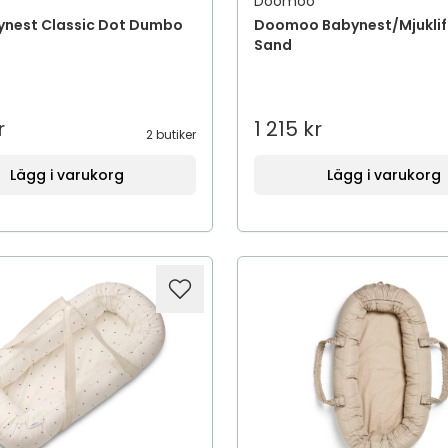
D
Doomoo
ynest Classic Dot Dumbo
Doomoo Babynest/Mjuklift
Sand
r
1 215 kr
2 butiker
Lägg i varukorg
Lägg i varukorg