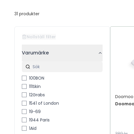
31
produkter
Nollställ filter
Varumärke
100BON
111Skin
12Grabs
Doomoo
1541 of London
Doomoo 
19-69
1944 Paris
1Aid
389 kr