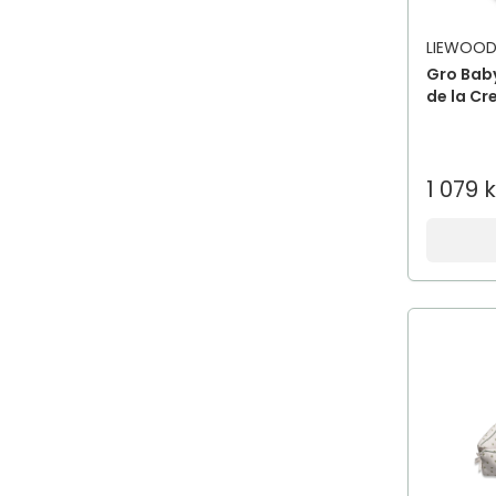
Afnan
LIEWOO
Afnan Perfumes
Gro Bab
African Pride
de la C
Aftamed
AfteNova
Aftex
1 079 k
Agadir
Agua de Baleares
Ahava
aigner
Aima Sense
Aimé
AIMX
Aiolos Medical
Air Wick
Air-val international