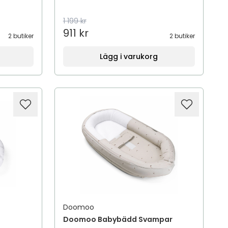
1 199 kr
911 kr
2 butiker
2 butiker
Lägg i varukorg
Doomoo
Doomoo Babybädd Svampar