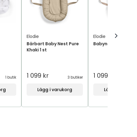
Elodie
Elodie
Bärbart Baby Nest Pure
Babynest Blushing 
Khaki 1 st
1 099 kr
1 099 kr
1 butik
3 butiker
2
org
Lägg i varukorg
Lägg i varukor