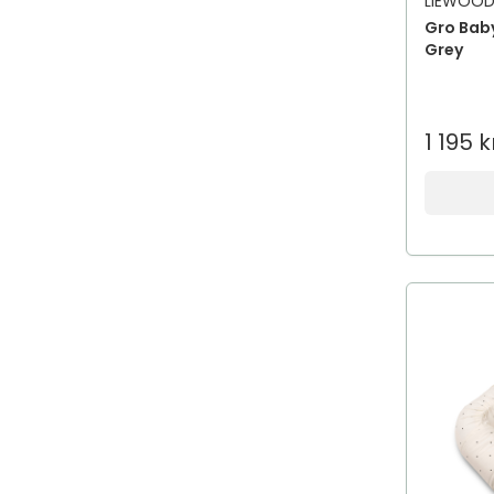
LIEWOO
ADAPTIL
Gro Bab
Grey
Add Pharma
Add Some Re-Boost
AddBaby
1 195 k
addeira
Addiction
Addmino 18
Aden
Adidas
ADJÖ
Adozan
AdTab
AeroChamber Plus Flow-Vu
AeroMoov
Aesop
Aestura