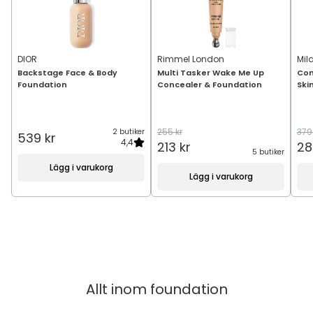
DIOR
Rimmel London
Mil
Backstage Face & Body
Multi Tasker Wake Me Up
Con
Foundation
Concealer & Foundation
Skin
255 kr
379
2 butiker
539 kr
4,4
213 kr
28
5 butiker
Lägg i varukorg
Lägg i varukorg
Allt inom
foundation