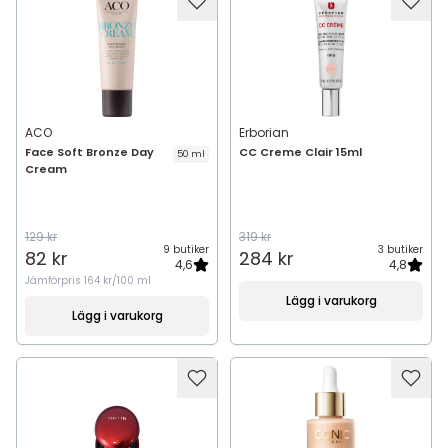
ACO
Erborian
Face Soft Bronze Day
CC Creme Clair 15ml
50 ml
Cream
129 kr
319 kr
9 butiker
3 butiker
82 kr
284 kr
4,6
4,8
Jämförpris
164 kr/100 ml
Lägg i varukorg
Lägg i varukorg