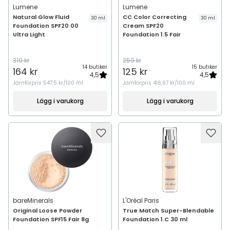
Lumene
Lumene
Natural Glow Fluid
CC Color Correcting
30 ml
30 ml
Foundation SPF20 00
Cream SPF20
Ultra Light
Foundation 1.5 Fair
310 kr
259 kr
14 butiker
15 butiker
164 kr
125 kr
4,5
4,5
Jämförpris
547,5 kr/100 ml
Jämförpris
416,67 kr/100 ml
Lägg i varukorg
Lägg i varukorg
bareMinerals
L'Oréal Paris
Original Loose Powder
True Match Super-Blendable
Foundation SPF15 Fair 8g
Foundation 1.C 30 ml