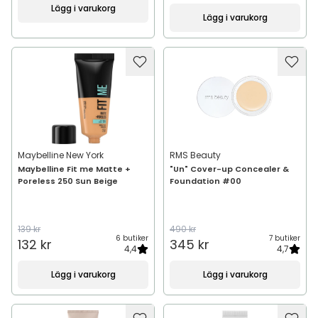
Lägg i varukorg
Lägg i varukorg
Maybelline New York
RMS Beauty
Maybelline Fit me Matte +
"Un" Cover-up Concealer &
Poreless 250 Sun Beige
Foundation #00
139 kr
490 kr
6 butiker
7 butiker
132 kr
345 kr
4,4
4,7
Lägg i varukorg
Lägg i varukorg