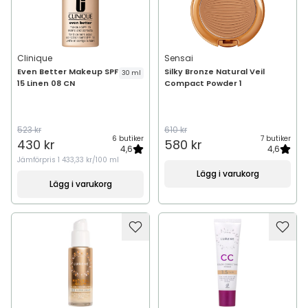
Clinique
Sensai
Even Better Makeup SPF
Silky Bronze Natural Veil
30 ml
15 Linen 08 CN
Compact Powder 1
523 kr
610 kr
6 butiker
7 butiker
430 kr
580 kr
4,6
4,6
Jämförpris
1 433,33 kr/100 ml
Lägg i varukorg
Lägg i varukorg