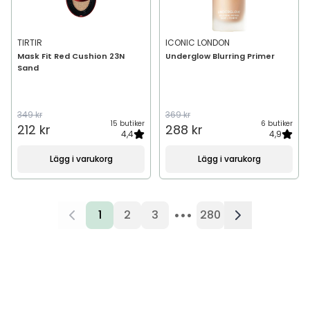
TIRTIR
ICONIC LONDON
Mask Fit Red Cushion 23N
Underglow Blurring Primer
Sand
349 kr
369 kr
15 butiker
6 butiker
212 kr
288 kr
4,4
4,9
Lägg i varukorg
Lägg i varukorg
•••
1
2
3
280