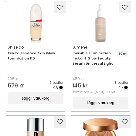
Shiseido
Lumene
Revitalessence Skin Glow
Invisible Illumination
30 ml
Foundation 110
Instant Glow Beauty
Serum Universal Light
795 kr
459 kr
9 butiker
8 butiker
579 kr
145 kr
4,8
4,7
Jämförpris
481,67 kr/100 ml
Lägg i varukorg
Lägg i varukorg