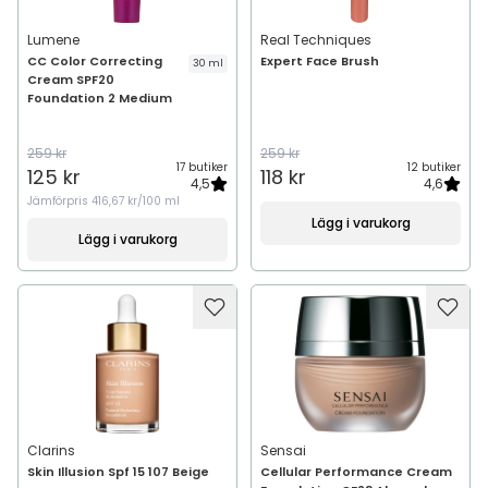
Lumene
Real Techniques
CC Color Correcting
Expert Face Brush
30 ml
Cream SPF20
Foundation 2 Medium
259 kr
259 kr
17 butiker
12 butiker
125 kr
118 kr
4,5
4,6
Jämförpris
416,67 kr/100 ml
Lägg i varukorg
Lägg i varukorg
Clarins
Sensai
Skin Illusion Spf 15 107 Beige
Cellular Performance Cream