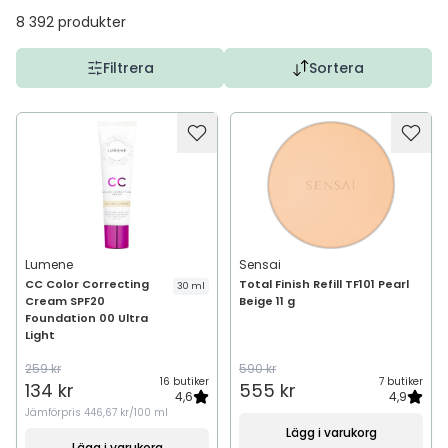
8 392
produkter
Filtrera
Sortera
Lumene
Sensai
CC Color Correcting
Total Finish Refill TF101 Pearl
30 ml
Cream SPF20
Beige 11 g
Foundation 00 Ultra
Light
259 kr
590 kr
16 butiker
7 butiker
134 kr
555 kr
4,6
4,9
Jämförpris
446,67 kr/100 ml
Lägg i varukorg
Lägg i varukorg