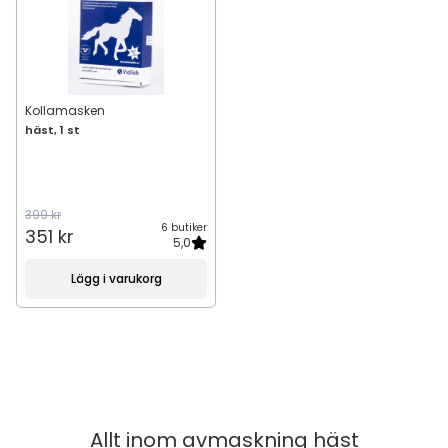
Kollamasken
häst, 1 st
399 kr
6 butiker
351 kr
5,0
Lägg i varukorg
Allt inom
avmaskning häst