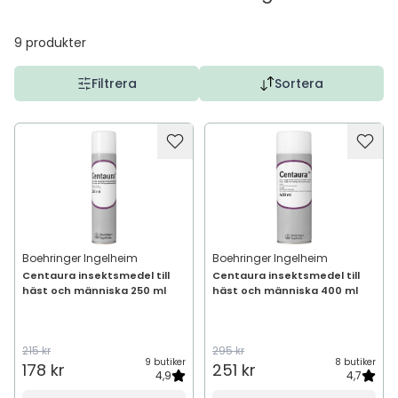
9
produkter
Filtrera
Sortera
Boehringer Ingelheim
Boehringer Ingelheim
Centaura insektsmedel till
Centaura insektsmedel till
häst och människa 250 ml
häst och människa 400 ml
215 kr
295 kr
9 butiker
8 butiker
178 kr
251 kr
4,9
4,7