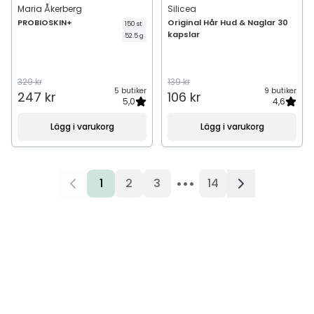
Maria Åkerberg
Silicea
PROBIOSKIN+
Original Hår Hud & Naglar 30
150 st
kapslar
52.5 g
329 kr
139 kr
5 butiker
9 butiker
247 kr
106 kr
5,0
4,6
Lägg i varukorg
Lägg i varukorg
•••
1
2
3
14