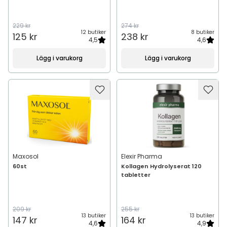
229 kr
274 kr
12 butiker
8 butiker
125 kr
238 kr
4,5
4,6
Lägg i varukorg
Lägg i varukorg
Maxosol
Elexir Pharma
60st
Kollagen Hydrolyserat 120
tabletter
209 kr
255 kr
13 butiker
13 butiker
147 kr
164 kr
4,6
4,9