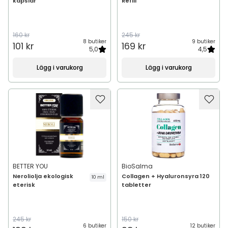
kapslar
Refill
160 kr
245 kr
8 butiker
9 butiker
101 kr
169 kr
5,0
4,5
Lägg i varukorg
Lägg i varukorg
BETTER YOU
BioSalma
Neroliolja ekologisk
Collagen + Hyaluronsyra 120
10 ml
eterisk
tabletter
245 kr
150 kr
6 butiker
12 butiker