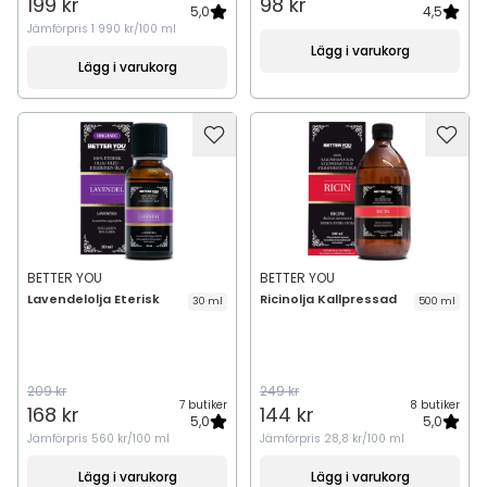
199 kr
98 kr
5,0
4,5
Jämförpris
1 990 kr/100 ml
Lägg i varukorg
Lägg i varukorg
BETTER YOU
BETTER YOU
Lavendelolja Eterisk
Ricinolja Kallpressad
30 ml
500 ml
209 kr
249 kr
7 butiker
8 butiker
168 kr
144 kr
5,0
5,0
Jämförpris
560 kr/100 ml
Jämförpris
28,8 kr/100 ml
Lägg i varukorg
Lägg i varukorg