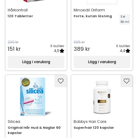
Hårkontroll
Minoxidil Orifarm
120 Tabletter
Forte, kutan lösning
3 st
60 ml
239 kr
395 kr
9 butiker
6 butiker
151 kr
389 kr
4,5
4,4
Lägg i varukorg
Lägg i varukorg
Silicea
Bobbys Hair Care
Original Hår Hud & Naglar 60
Superhair 120 kapslar
kapslar