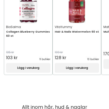
BioSalma
VitaYummy
Mat
Collagen Blueberry Gummies
Hair & Nails Watermelon 60 st
Mul
60 st
135 kr
199 kr
17
103 kr
128 kr
11 butiker
13 butiker
Lägg i varukorg
Lägg i varukorg
Allt inom
hår, hud & naglar