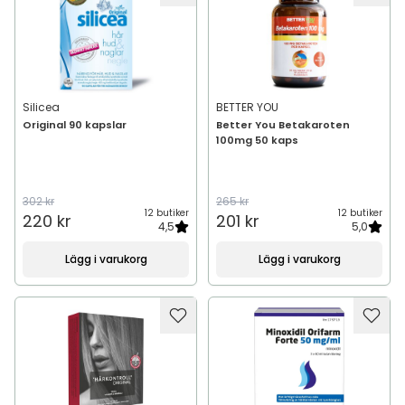
Silicea
BETTER YOU
Original 90 kapslar
Better You Betakaroten
100mg 50 kaps
302 kr
265 kr
12 butiker
12 butiker
220 kr
201 kr
4,5
5,0
Lägg i varukorg
Lägg i varukorg