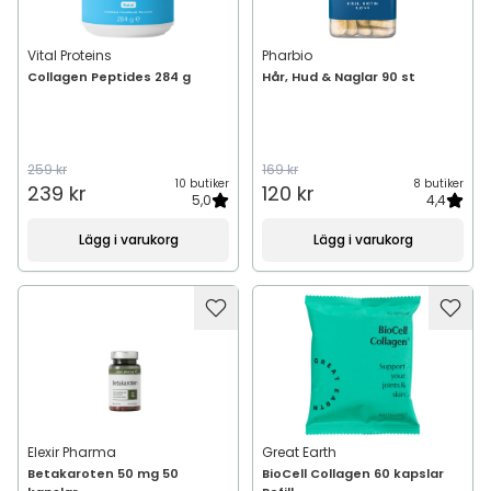
Vital Proteins
Pharbio
Collagen Peptides 284 g
Hår, Hud & Naglar 90 st
259 kr
169 kr
10 butiker
8 butiker
239 kr
120 kr
5,0
4,4
Lägg i varukorg
Lägg i varukorg
Elexir Pharma
Great Earth
Betakaroten 50 mg 50
BioCell Collagen 60 kapslar