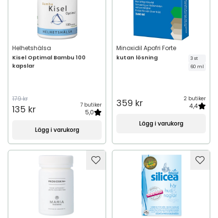
Helhetshälsa
Minoxidil Apofri Forte
Kisel Optimal Bambu 100
kutan lösning
3 st
kapslar
60 ml
179 kr
2 butiker
359 kr
7 butiker
4,4
135 kr
5,0
Lägg i varukorg
Lägg i varukorg