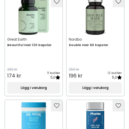
Great Earth
Nordbo
Beautiful Hair 120 kapslar
Double Hair 60 kapslar
282 kr
259 kr
11 butiker
12 butiker
174 kr
196 kr
5,0
5,0
Lägg i varukorg
Lägg i varukorg