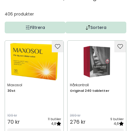
406
produkter
Filtrera
Sortera
Maxosol
Hårkontroll
30st
Original 240 tabletter
109 kr
369 kr
11 butiker
9 butiker
70 kr
276 kr
4,8
4,6