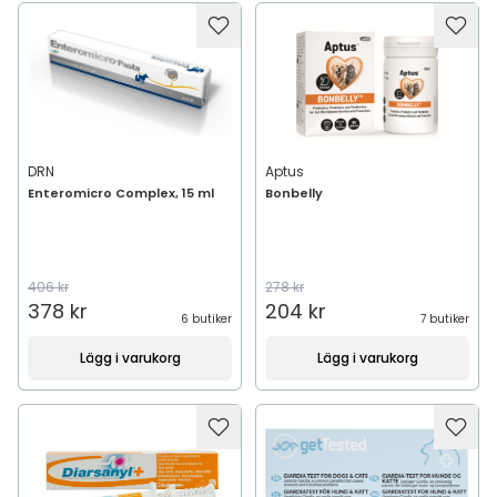
DRN
Aptus
Enteromicro Complex, 15 ml
Bonbelly
406 kr
278 kr
378 kr
204 kr
6 butiker
7 butiker
Lägg i varukorg
Lägg i varukorg