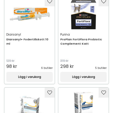
Diarsanyl
Purina
Diarsanyl+ Fodertillskott 10
ProPlan FortiFlora Probiotic
ml
Complement Katt
129 kr
319 kr
98 kr
298 kr
6 butiker
5 butiker
Lägg i varukorg
Lägg i varukorg