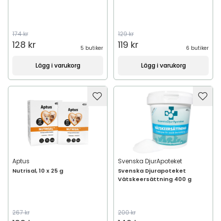
174 kr
129 kr
128 kr
119 kr
5 butiker
6 butiker
Lägg i varukorg
Lägg i varukorg
Aptus
Svenska DjurApoteket
Nutrisal, 10 x 25 g
Svenska Djurapoteket
Vätskeersättning 400 g
267 kr
200 kr