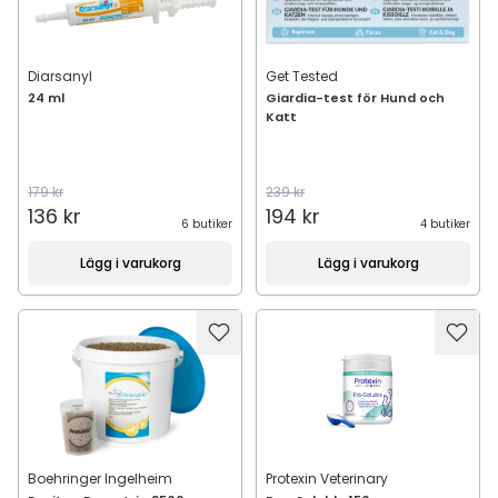
Diarsanyl
Get Tested
24 ml
Giardia-test för Hund och
Katt
179 kr
239 kr
136 kr
194 kr
6 butiker
4 butiker
Lägg i varukorg
Lägg i varukorg
Boehringer Ingelheim
Protexin Veterinary