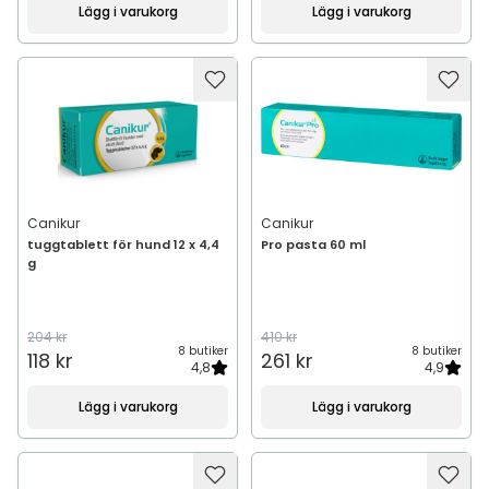
Lägg i varukorg
Lägg i varukorg
Canikur
Canikur
tuggtablett för hund 12 x 4,4
Pro pasta 60 ml
g
204 kr
410 kr
8 butiker
8 butiker
118 kr
261 kr
4,8
4,9
Lägg i varukorg
Lägg i varukorg