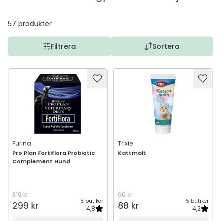
57
produkter
Filtrera
Sortera
Purina
Trixie
Pro Plan Fortiflora Probiotic
Kattmalt
Complement Hund
319 kr
90 kr
5 butiker
5 butiker
299 kr
88 kr
4,8
4,2