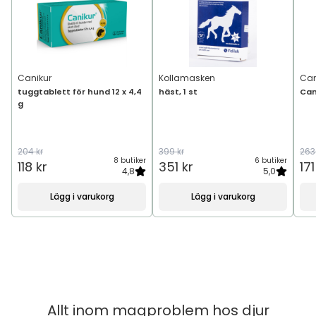
Canikur
Kollamasken
Can
tuggtablett för hund 12 x 4,4
häst, 1 st
Can
g
204 kr
399 kr
263
8 butiker
6 butiker
118 kr
351 kr
171
4,8
5,0
Lägg i varukorg
Lägg i varukorg
Allt inom
magproblem hos djur