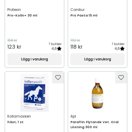
Protexin
Canikur
Pro-Kolin+ 30 ml
Pro Pasta 15 ml
158 kr
190 kr
7 butiker
7 butiker
123 kr
118 kr
4,6
4,6
Lägg i varukorg
Lägg i varukorg
Kollamasken
Apl
häst, 1 st
Paraffin Flytande Vet. Oral
Lösning 300 ml