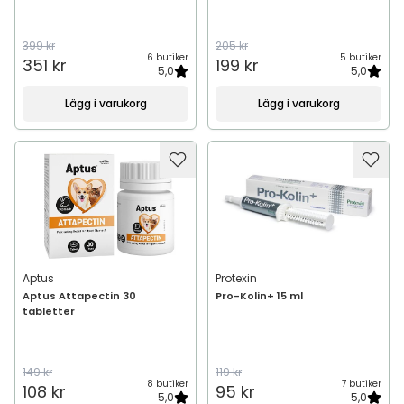
399 kr
205 kr
6 butiker
5 butiker
351 kr
199 kr
5,0
5,0
Lägg i varukorg
Lägg i varukorg
Aptus
Protexin
Aptus Attapectin 30
Pro-Kolin+ 15 ml
tabletter
149 kr
119 kr
8 butiker
7 butiker
108 kr
95 kr
5,0
5,0