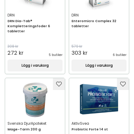
DRN
DRN
DRN Dia-Tab®
Enteromicro Complex 32
Kompletteringsfoder 6
tabletter
tabletter
308 kr
579 kr
272 kr
303 kr
5 butiker
6 butiker
Lägg i varukorg
Lägg i varukorg
Svenska DjurApoteket
AktivSvea
Mage-Tarm 200 g
Probiotic Forte 14 st