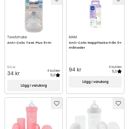
Twistshake
MAM
Anti-Colic Teat Plus 6+m
Anti-Colic Nappflaska Från 0+
månader
50 kr
4 butiker
94 kr
4 butiker
5,0
34 kr
5,0
Lägg i varukorg
Lägg i varukorg