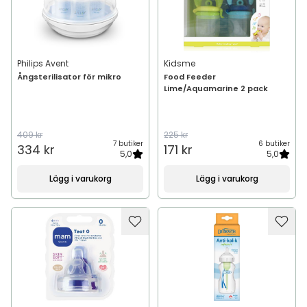
Philips Avent
Kidsme
Ångsterilisator för mikro
Food Feeder
Lime/Aquamarine 2 pack
409 kr
225 kr
7 butiker
6 butiker
334 kr
171 kr
5,0
5,0
Lägg i varukorg
Lägg i varukorg