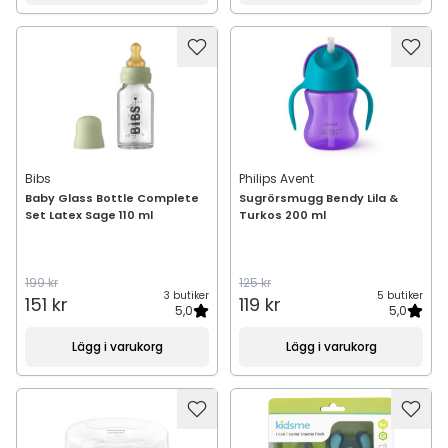
Bibs
Philips Avent
Baby Glass Bottle Complete
Sugrörsmugg Bendy Lila &
Set Latex Sage 110 ml
Turkos 200 ml
199 kr
125 kr
3 butiker
5 butiker
151 kr
119 kr
5,0
5,0
Lägg i varukorg
Lägg i varukorg