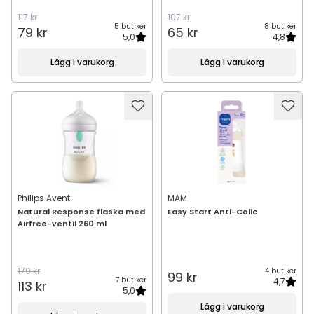
117 kr
107 kr
5 butiker
8 butiker
79 kr
65 kr
5,0
4,8
Lägg i varukorg
Lägg i varukorg
Philips Avent
MAM
Natural Response flaska med
Easy Start Anti-Colic
Airfree-ventil 260 ml
179 kr
4 butiker
99 kr
7 butiker
4,7
113 kr
5,0
Lägg i varukorg