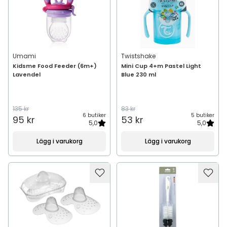
Umami
Twistshake
Kidsme Food Feeder (6m+)
Mini Cup 4+m Pastel Light
Lavendel
Blue 230 ml
135 kr
83 kr
6 butiker
5 butiker
95 kr
53 kr
5,0
5,0
Lägg i varukorg
Lägg i varukorg