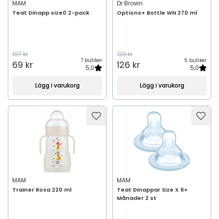
MAM
Dr Brown
Teat Dinapp size0 2-pack
Options+ Bottle WN 270 ml
107 kr
129 kr
7 butiker
5 butiker
69 kr
126 kr
5,0
5,0
Lägg i varukorg
Lägg i varukorg
MAM
MAM
Trainer Rosa 220 ml
Teat Dinappar Size X 6+
Månader 2 st