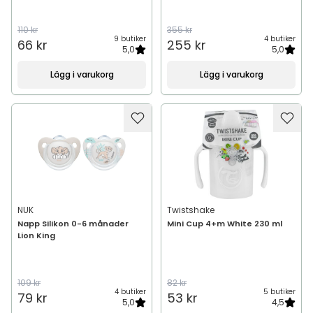
110 kr
355 kr
9 butiker
4 butiker
66 kr
255 kr
5,0
5,0
Lägg i varukorg
Lägg i varukorg
NUK
Twistshake
Napp Silikon 0-6 månader
Mini Cup 4+m White 230 ml
Lion King
109 kr
82 kr
4 butiker
5 butiker
79 kr
53 kr
5,0
4,5