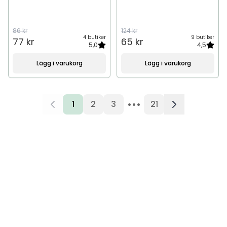
86 kr
124 kr
4 butiker
9 butiker
77 kr
65 kr
5,0
4,5
Lägg i varukorg
Lägg i varukorg
•••
1
2
3
21