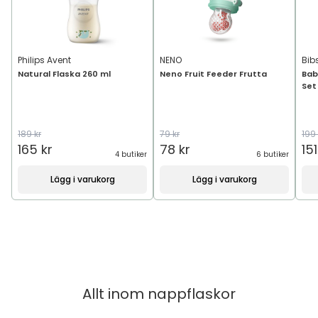
Philips Avent
NENO
Bib
Natural Flaska 260 ml
Neno Fruit Feeder Frutta
Bab
Set
189 kr
79 kr
199 
165 kr
78 kr
151
4 butiker
6 butiker
Lägg i varukorg
Lägg i varukorg
Allt inom
nappflaskor