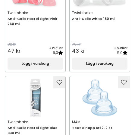
Twistshake
Twistshake
Anti-Colic Pastel Light Pink
Anti-Colic White 180 ml
260 ml
82 kr
70 kr
4 butiker
3 butiker
47 kr
43 kr
5,0
5,0
Lägg i varukorg
Lägg i varukorg
Twistshake
MAM
Anti-Colic Pastel Light Blue
Teat dinapp stl 2, 2 st
330 ml