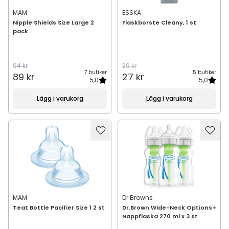
MAM
ESSKA
Nipple Shields Size Large 2
Flaskborste Cleany, 1 st
pack
94 kr
29 kr
7 butiker
5 butiker
89 kr
27 kr
5,0
5,0
Lägg i varukorg
Lägg i varukorg
MAM
Dr Browns
Teat Bottle Pacifier Size 1 2 st
Dr.Brown Wide-Neck Options+
Nappflaska 270 ml x 3 st