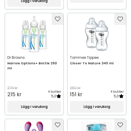
Lägg i varukorg
Dr Browns
Tommee Tippee
Narrow Options+ Bottle 250
Closer To Nature 340 ml
ml
279 kr
250 kr
4 butiker
4 butiker
215 kr
151 kr
5,0
5,0
Lägg i varukorg
Lägg i varukorg