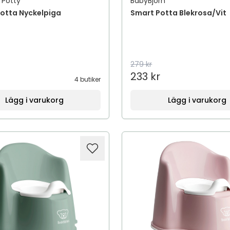
 Potty
BabyBjörn
Potta Nyckelpiga
Smart Potta Blekrosa/Vit
279 kr
233 kr
4 butiker
Lägg i varukorg
Lägg i varukorg