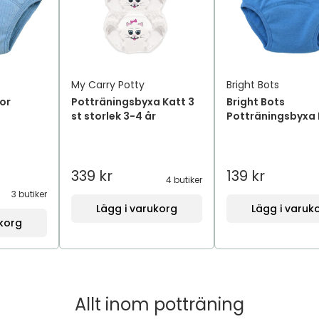
My Carry Potty
Bright Bots
or
Potträningsbyxa Katt 3
Bright Bots
st storlek 3-4 år
Potträningsbyxa 
339 kr
139 kr
4 butiker
3 butiker
Lägg i varukorg
Lägg i varuk
ukorg
Allt inom
potträning