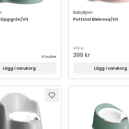
n
BabyBjörn
 Djupgrön/Vit
Pottstol Blekrosa/Vit
419 kr
399 kr
4 butiker
Lägg i varukorg
Lägg i varukorg