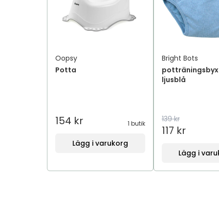
Oopsy
Bright Bots
Potta
potträningsbyx
ljusblå
154 kr
139 kr
1 butik
117 kr
Lägg i varukorg
Lägg i var