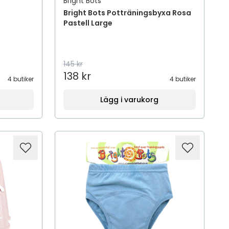
Bright Bots
Bright Bots Potträningsbyxa Rosa
Pastell Large
145 kr
138 kr
4 butiker
4 butiker
Lägg i varukorg