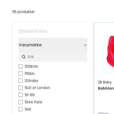
116
produkter
Nollställ filter
Varumärke
100BON
111Skin
12Grabs
2B Baby
1541 of London
Babblar
19-69
1944 Paris
1Aid
399 kr