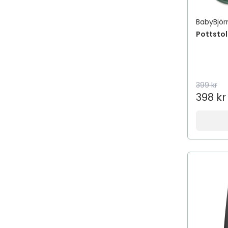
Afnan
BabyBjör
Afnan Perfumes
Pottstol
African Pride
Aftamed
AfteNova
Aftex
399 kr
398 kr
Agadir
Agua de Baleares
Ahava
aigner
Aima Sense
Aimé
AIMX
Aiolos Medical
Air Wick
Air-val international