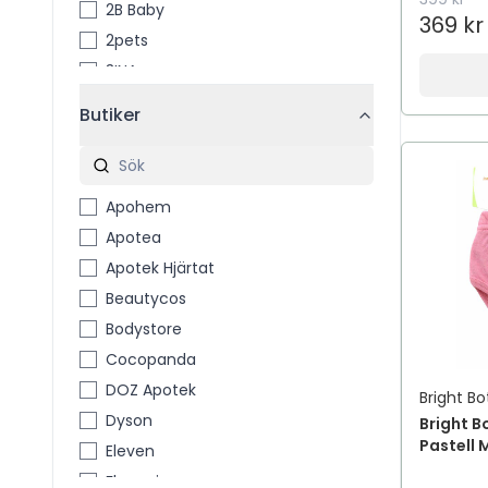
2B Baby
369 kr
2pets
3INA
3M
Butiker
3M™ Coban™
4711
4711 Acqua Colonia
Apohem
4Him & Her
Apotea
5 Days Deo
Apotek Hjärtat
7th Heaven
Beautycos
A Little Lovely Company
Bodystore
A´PIEU
Cocopanda
A-Creme
DOZ Apotek
Bright Bo
A-DERMA
Dyson
Bright B
A-Pro
Pastell
Eleven
A. Vogel
Flaconi