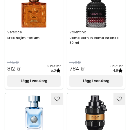
Versace
Valentino
Eros Najim Parfum
Uomo Born In Roma Intense
50 ml
1 415 kr
1 150 kr
9 butiker
10 butiker
812 kr
784 kr
5,0
4,9
Lägg i varukorg
Lägg i varukorg