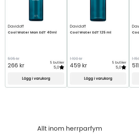
Davidoff
Davidoff
Dav
Cool Water Man EdT 40ml
Cool Water EdT 125 ml
Coo
595 kr
1 100 kr
1 15
5 butiker
5 butiker
266 kr
459 kr
511
5,0
5,0
Lägg i varukorg
Lägg i varukorg
Allt inom
herrparfym