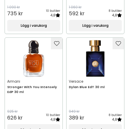
1 090 kr
1 060 kr
10 butiker
8 butiker
735 kr
592 kr
4,8
4,8
Lägg i varukorg
Lägg i varukorg
Armani
Versace
Stronger With You Intensely
Dylan Blue EdT 30 ml
EdP 30 ml
925 kr
949 kr
10 butiker
8 butiker
626 kr
389 kr
4,8
4,8