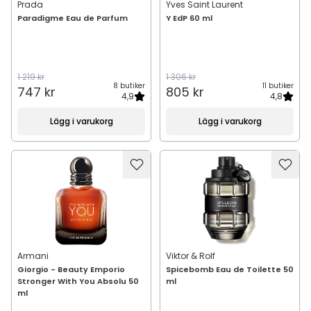
Prada
Yves Saint Laurent
Paradigme Eau de Parfum
Y EdP 60 ml
1 219 kr
1 306 kr
8 butiker
11 butiker
747 kr
805 kr
4,9
4,8
Lägg i varukorg
Lägg i varukorg
Armani
Viktor & Rolf
Giorgio - Beauty Emporio
Spicebomb Eau de Toilette 50
Stronger With You Absolu 50
ml
ml