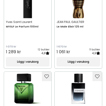
Yves Saint Laurent
JEAN PAUL GAULTIER
MYSLF Le Parfum 100ml
Le Male Elixir 125 ml
1 979 kr
1 670 kr
12 butiker
11 butiker
1 289 kr
1 061 kr
4,8
4,9
Lägg i varukorg
Lägg i varukorg