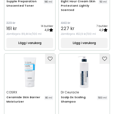
Supple Preparation
Eight Hour Cream Skin
180 ml
50 ml
Unscented Toner
Protectant Lightly
Scented
329 kr
440 kr
14 butiker
7 butiker
161 kr
227 kr
4,8
4,9
Jämförpris
89,44 kr/100 ml
Jämförpris
453,9 kr/100 ml
Lägg i varukorg
Lägg i varukorg
COSRX
Dr Ceuracle
Ceramide Skin Barrier
Scalp Dx Scaling
80 ml
500 ml
Moisturizer
Shampoo