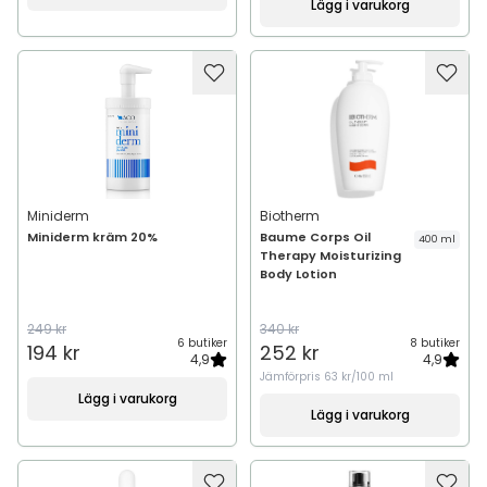
Lägg i varukorg
Miniderm
Biotherm
Miniderm kräm 20%
Baume Corps Oil
400 ml
Therapy Moisturizing
Body Lotion
249 kr
340 kr
6 butiker
8 butiker
194 kr
252 kr
4,9
4,9
Jämförpris
63 kr/100 ml
Lägg i varukorg
Lägg i varukorg