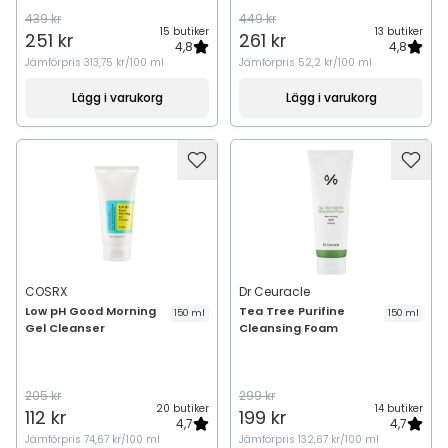
439 kr
449 kr
15 butiker
13 butiker
251 kr
261 kr
4,8
4,8
Jämförpris
313,75 kr/100 ml
Jämförpris
52,2 kr/100 ml
Lägg i varukorg
Lägg i varukorg
COSRX
Dr Ceuracle
Low pH Good Morning
Tea Tree Purifine
150 ml
150 ml
Gel Cleanser
Cleansing Foam
205 kr
299 kr
20 butiker
14 butiker
112 kr
199 kr
4,7
4,7
Jämförpris
74,67 kr/100 ml
Jämförpris
132,67 kr/100 ml