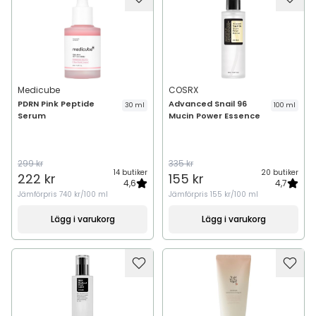
Medicube
COSRX
PDRN Pink Peptide
Advanced Snail 96
30 ml
100 ml
Serum
Mucin Power Essence
299 kr
335 kr
14 butiker
20 butiker
222 kr
155 kr
4,6
4,7
Jämförpris
740 kr/100 ml
Jämförpris
155 kr/100 ml
Lägg i varukorg
Lägg i varukorg