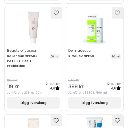
Beauty of Joseon
Dermaceutic
Relief Sun SPF50+
K Ceutic SPF50
50 ml
30 ml
PA++++ Rice +
Probiotics
269 kr
645 kr
21 butiker
12 butiker
119 kr
399 kr
4,8
4,8
Jämförpris
238 kr/100 ml
Jämförpris
1 330 kr/100 ml
Lägg i varukorg
Lägg i varukorg