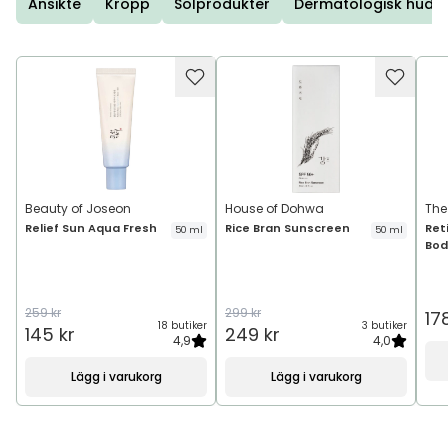
Ansikte
Kropp
Solprodukter
Dermatologisk hudv
Beauty of Joseon
House of Dohwa
The
Relief Sun Aqua Fresh
Rice Bran Sunscreen
Ret
50 ml
50 ml
Bod
259 kr
299 kr
17
18 butiker
3 butiker
145 kr
249 kr
4,9
4,0
Lägg i varukorg
Lägg i varukorg