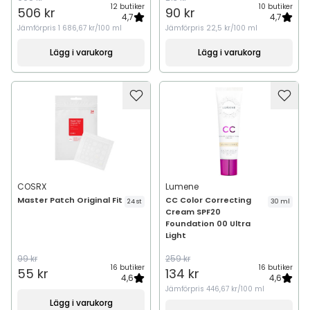
12 butiker
10 butiker
506 kr
90 kr
4,7
4,7
Jämförpris
1 686,67 kr/100 ml
Jämförpris
22,5 kr/100 ml
Lägg i varukorg
Lägg i varukorg
COSRX
Lumene
Master Patch Original Fit
CC Color Correcting
24 st
30 ml
Cream SPF20
Foundation 00 Ultra
Light
99 kr
259 kr
16 butiker
16 butiker
55 kr
134 kr
4,6
4,6
Jämförpris
446,67 kr/100 ml
Lägg i varukorg