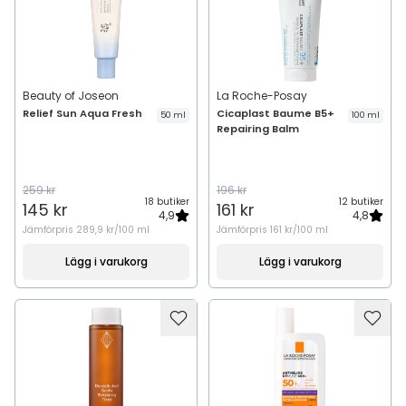
Beauty of Joseon
La Roche-Posay
Relief Sun Aqua Fresh
Cicaplast Baume B5+
50 ml
100 ml
Repairing Balm
259 kr
196 kr
18 butiker
12 butiker
145 kr
161 kr
4,9
4,8
Jämförpris
289,9 kr/100 ml
Jämförpris
161 kr/100 ml
Lägg i varukorg
Lägg i varukorg