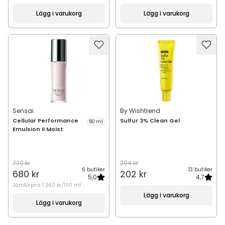
Lägg i varukorg
Lägg i varukorg
Sensai
By Wishtrend
Cellular Performance
Sulfur 3% Clean Gel
50 ml
Emulsion II Moist
720 kr
294 kr
6 butiker
13 butiker
680 kr
202 kr
5,0
4,7
Jämförpris
1 360 kr/100 ml
Lägg i varukorg
Lägg i varukorg