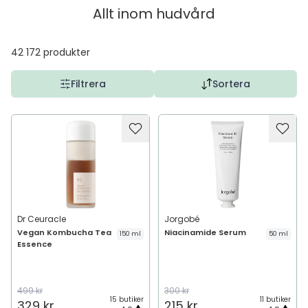
Allt inom
hudvård
42 172
produkter
Filtrera
Sortera
Dr Ceuracle
Jorgobé
Vegan Kombucha Tea
Niacinamide Serum
150 ml
50 ml
Essence
499 kr
300 kr
15 butiker
11 butiker
329 kr
215 kr