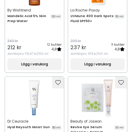
By Wishtrend
La Roche-Posay
Mandelic Acid 5% Skin
UVMune 400 Dark Spots
120 ml
50 ml
Prep Water
Fluid SPF50+
349 kr
299 kr
12 butiker
11 butiker
212 kr
237 kr
4,8
4,8
Jämförpris
176,67 kr/100 ml
Jämförpris
474 kr/100 ml
Lägg i varukorg
Lägg i varukorg
Dr Ceuracle
Beauty of Joseon
Hyal Reyouth Moist Sun
Revive Eye Serum
50 ml
30 ml