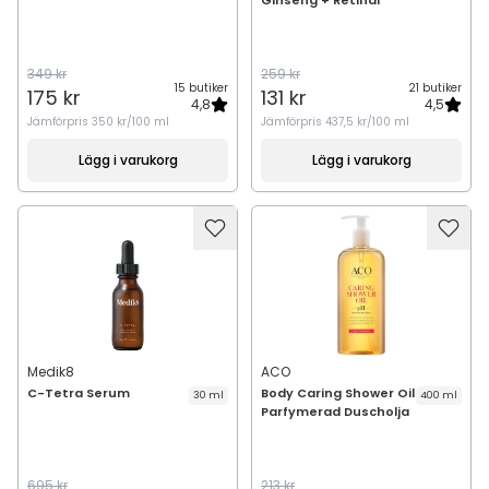
Ginseng + Retinal
349 kr
259 kr
15 butiker
21 butiker
175 kr
131 kr
4,8
4,5
Jämförpris
350 kr/100 ml
Jämförpris
437,5 kr/100 ml
Lägg i varukorg
Lägg i varukorg
Medik8
ACO
C-Tetra Serum
Body Caring Shower Oil
30 ml
400 ml
Parfymerad Duscholja
695 kr
213 kr