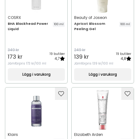
COSRX
Beauty of Joseon
BHA Blackhead Power
Apricot Blossom
100 ml
100 ml
Liquid
Peeling Gel
349 kr
249 kr
19 butiker
19 butiker
173 kr
139 kr
4,7
4,8
Jämförpris
173 kr/100 ml
Jämförpris
139 kr/100 ml
Lägg i varukorg
Lägg i varukorg
Klairs
Elizabeth Arden