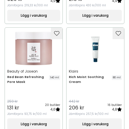
4,9
4,9
Jämförpris
219,33 kr/100 ml
Jämförpris
430 kr/100 ml
Lägg i varukorg
Lägg i varukorg
Beauty of Joseon
Klairs
Red Bean Refreshing
Rich Moist Soothing
140 ml
80 ml
Pore Mask
Cream
259 kr
442 kr
20 butiker
16 butiker
131 kr
206 kr
4,6
4,8
Jämförpris
93,75 kr/100 ml
Jämförpris
257,5 kr/100 ml
Lägg i varukorg
Lägg i varukorg