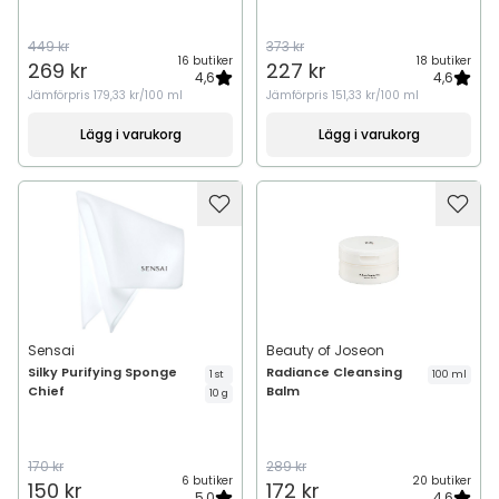
449 kr
373 kr
16 butiker
18 butiker
269 kr
227 kr
4,6
4,6
Jämförpris
179,33 kr/100 ml
Jämförpris
151,33 kr/100 ml
Lägg i varukorg
Lägg i varukorg
Sensai
Beauty of Joseon
Silky Purifying Sponge
Radiance Cleansing
1 st
100 ml
Chief
Balm
10 g
170 kr
289 kr
6 butiker
20 butiker
150 kr
172 kr
5,0
4,6