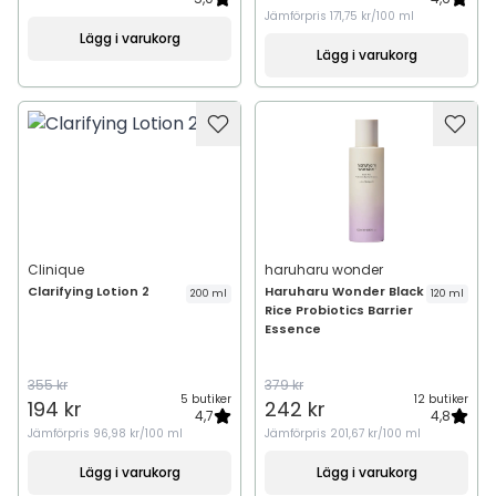
Jämförpris
171,75 kr/100 ml
Lägg i varukorg
Lägg i varukorg
Clinique
haruharu wonder
Clarifying Lotion 2
Haruharu Wonder Black
200 ml
120 ml
Rice Probiotics Barrier
Essence
355 kr
379 kr
5 butiker
12 butiker
194 kr
242 kr
4,7
4,8
Jämförpris
96,98 kr/100 ml
Jämförpris
201,67 kr/100 ml
Lägg i varukorg
Lägg i varukorg