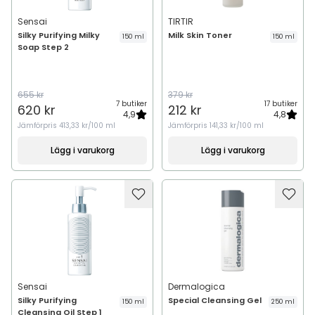
Sensai
TIRTIR
Silky Purifying Milky
Milk Skin Toner
150 ml
150 ml
Soap Step 2
655 kr
379 kr
7 butiker
17 butiker
620 kr
212 kr
4,9
4,8
Jämförpris
413,33 kr/100 ml
Jämförpris
141,33 kr/100 ml
Lägg i varukorg
Lägg i varukorg
Sensai
Dermalogica
Silky Purifying
Special Cleansing Gel
150 ml
250 ml
Cleansing Oil Step 1