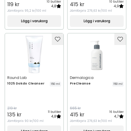
10 butiker
10 butiker
119 kr
415 kr
4,8
4,9
Jämförpris
95,2 kr/100 ml
Jämförpris
276,63 kr/100 ml
Lägg i varukorg
Lägg i varukorg
Round Lab
Dermalogica
1025 Dokdo Cleanser
PreCleanse
150 ml
150 ml
219 kr
665 kr
11 butiker
16 butiker
135 kr
415 kr
4,8
4,7
Jämförpris
90 kr/100 ml
Jämförpris
276,63 kr/100 ml