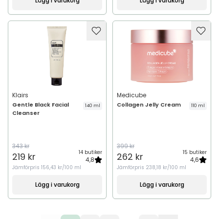
Lägg i varukorg
Lägg i varukorg
Klairs
Medicube
Gentle Black Facial
Collagen Jelly Cream
140 ml
110 ml
Cleanser
343 kr
399 kr
14 butiker
15 butiker
219 kr
262 kr
4,8
4,6
Jämförpris
156,43 kr/100 ml
Jämförpris
238,18 kr/100 ml
Lägg i varukorg
Lägg i varukorg