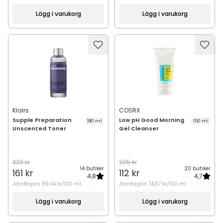
Lägg i varukorg
Lägg i varukorg
Klairs
COSRX
Supple Preparation
Low pH Good Morning
180 ml
150 ml
Unscented Toner
Gel Cleanser
329 kr
205 kr
14 butiker
20 butiker
161 kr
112 kr
4,8
4,7
Jämförpris
89,44 kr/100 ml
Jämförpris
74,67 kr/100 ml
Lägg i varukorg
Lägg i varukorg