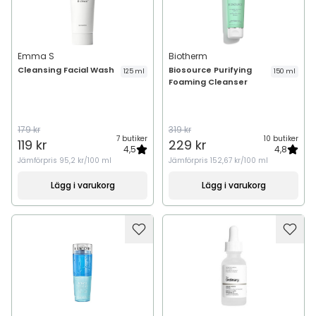
Emma S
Biotherm
Cleansing Facial Wash
Biosource Purifying
125 ml
150 ml
Foaming Cleanser
179 kr
319 kr
7 butiker
10 butiker
119 kr
229 kr
4,5
4,8
Jämförpris
95,2 kr/100 ml
Jämförpris
152,67 kr/100 ml
Lägg i varukorg
Lägg i varukorg