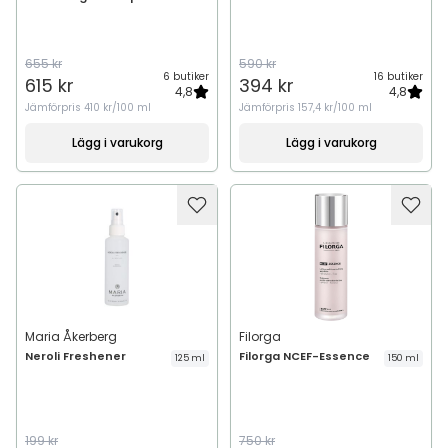
655 kr
590 kr
6 butiker
16 butiker
615 kr
394 kr
4,8
4,8
Jämförpris
410 kr/100 ml
Jämförpris
157,4 kr/100 ml
Lägg i varukorg
Lägg i varukorg
Maria Åkerberg
Filorga
Neroli Freshener
Filorga NCEF-Essence
125 ml
150 ml
199 kr
750 kr