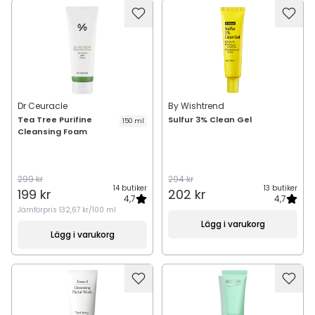
Dr Ceuracle
By Wishtrend
Tea Tree Purifine
Sulfur 3% Clean Gel
150 ml
Cleansing Foam
299 kr
294 kr
14 butiker
13 butiker
199 kr
202 kr
4,7
4,7
Jämförpris
132,67 kr/100 ml
Lägg i varukorg
Lägg i varukorg