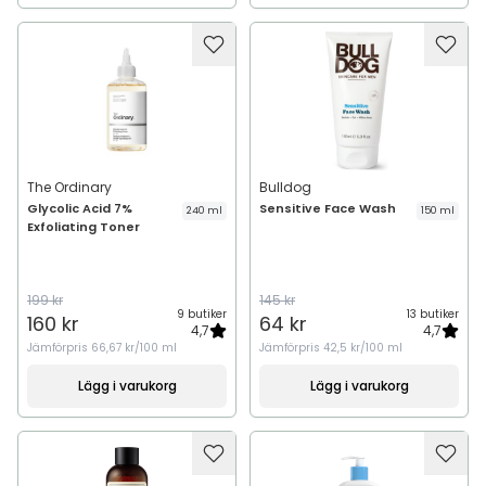
The Ordinary
Bulldog
Glycolic Acid 7%
Sensitive Face Wash
240 ml
150 ml
Exfoliating Toner
199 kr
145 kr
9 butiker
13 butiker
160 kr
64 kr
4,7
4,7
Jämförpris
66,67 kr/100 ml
Jämförpris
42,5 kr/100 ml
Lägg i varukorg
Lägg i varukorg