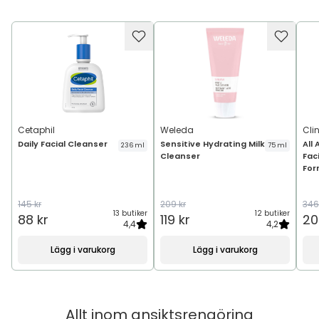
Cetaphil
Weleda
Cli
Daily Facial Cleanser
Sensitive Hydrating Milk
All
236 ml
75 ml
Cleanser
Fac
For
145 kr
209 kr
346
13 butiker
12 butiker
88 kr
119 kr
20
4,4
4,2
Lägg i varukorg
Lägg i varukorg
Allt inom
ansiktsrengöring