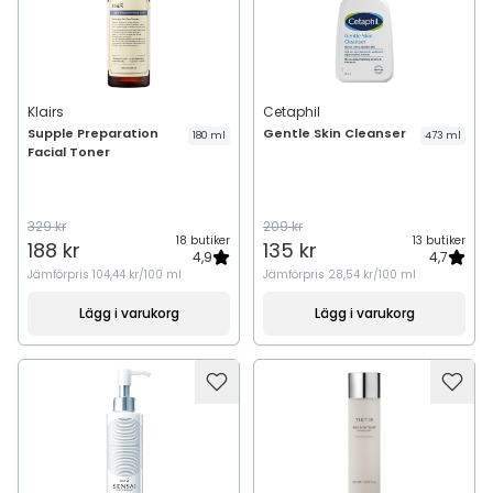
Klairs
Cetaphil
Supple Preparation
Gentle Skin Cleanser
180 ml
473 ml
Facial Toner
329 kr
209 kr
18 butiker
13 butiker
188 kr
135 kr
4,9
4,7
Jämförpris
104,44 kr/100 ml
Jämförpris
28,54 kr/100 ml
Lägg i varukorg
Lägg i varukorg