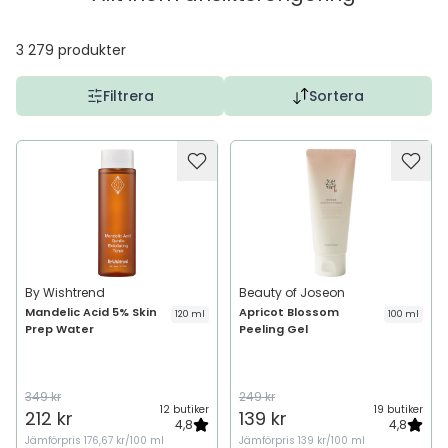
3 279
produkter
Filtrera
Sortera
By Wishtrend
Beauty of Joseon
Mandelic Acid 5% Skin
Apricot Blossom
120 ml
100 ml
Prep Water
Peeling Gel
349 kr
249 kr
12 butiker
19 butiker
212 kr
139 kr
4,8
4,8
Jämförpris
176,67 kr/100 ml
Jämförpris
139 kr/100 ml