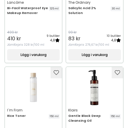
Lancôme
The Ordinary
Bi-Facil Waterproof Eye
Salicylic Acid 2%
125 ml
30 ml
Makeup Remover
Solution
499 kr
99 kr
9 butiker
10 butiker
410 kr
83 kr
4,8
4,8
Jämförpris
328 kr/100 ml
Jämförpris
276,67 kr/100 ml
Lägg i varukorg
Lägg i varukorg
I´m From
Klairs
Rice Toner
Gentle Black Deep
150 ml
150 ml
Cleansing Oil