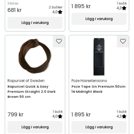
799 kr
1 butik
1 895 kr
2 butiker
4,3
681 kr
4,0
Lägg i varukorg
Lägg i varukorg
Rapunzel of Sweden
Poze Hairextensions
Rapunzel Quick & Easy
Poze Tape On Premium 50cm
Premium Straight 2.0 Dark
1N Midnight Black
Brown 50 cm
1 butik
1 butik
799 kr
1 895 kr
4,0
4,3
Lägg i varukorg
Lägg i varukorg