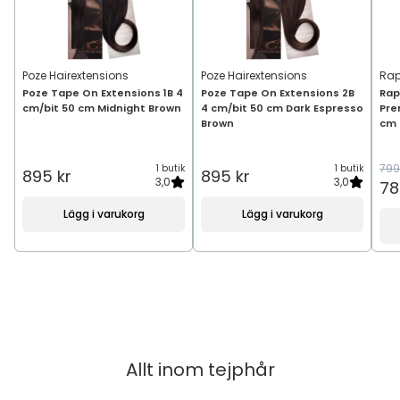
Poze Hairextensions
Poze Hairextensions
Rap
Poze Tape On Extensions 1B 4
Poze Tape On Extensions 2B
Rap
cm/bit 50 cm Midnight Brown
4 cm/bit 50 cm Dark Espresso
Pre
Brown
cm
799
1 butik
1 butik
895 kr
895 kr
3,0
3,0
78
Lägg i varukorg
Lägg i varukorg
Allt inom
tejphår