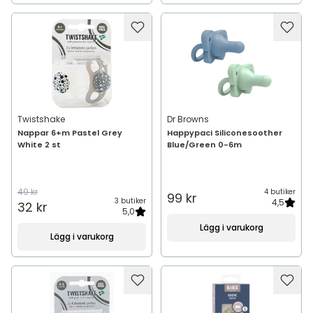
Twistshake
Dr Browns
Nappar 6+m Pastel Grey
Happypaci Siliconesoother
White 2 st
Blue/Green 0-6m
49 kr
4 butiker
99 kr
3 butiker
4,5
32 kr
5,0
Lägg i varukorg
Lägg i varukorg