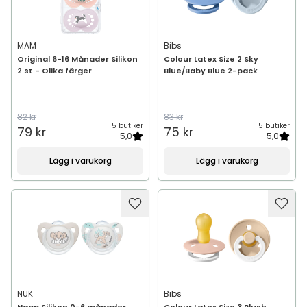
MAM
Bibs
Original 6-16 Månader Silikon
Colour Latex Size 2 Sky
2 st - Olika färger
Blue/Baby Blue 2-pack
82 kr
83 kr
5 butiker
5 butiker
79 kr
75 kr
5,0
5,0
Lägg i varukorg
Lägg i varukorg
NUK
Bibs