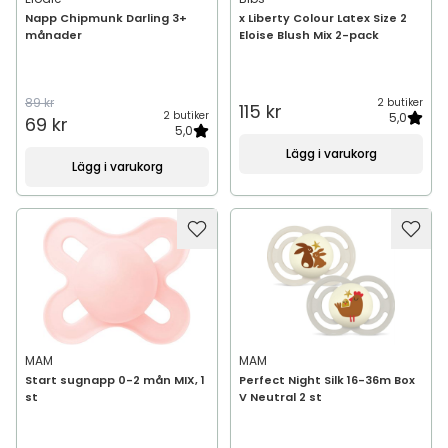
Napp Chipmunk Darling 3+
x Liberty Colour Latex Size 2
månader
Eloise Blush Mix 2-pack
89 kr
2 butiker
115 kr
2 butiker
5,0
69 kr
5,0
Lägg i varukorg
Lägg i varukorg
MAM
MAM
Start sugnapp 0-2 mån MIX, 1
Perfect Night Silk 16-36m Box
st
V Neutral 2 st