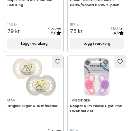
Napp Silikon 0-6 månader
Colour Latex Size 3 Blush
Lion King
GLOW/Vanilla GLOW 2-pack
109 kr
155 kr
4 butiker
7 butiker
79 kr
75 kr
5,0
4,5
Lägg i varukorg
Lägg i varukorg
MAM
Twistshake
Original Night 6-16 månader
Nappar 6+m Pastel Light Pink
Lavendel 2 st
59 kr
3 butiker