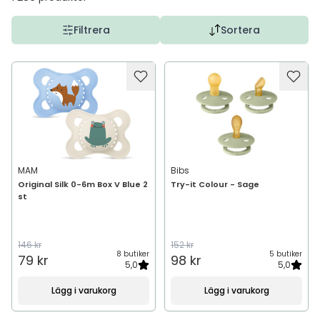
Filtrera
Sortera
MAM
Bibs
Original Silk 0-6m Box V Blue 2
Try-it Colour - Sage
st
146 kr
152 kr
8 butiker
5 butiker
79 kr
98 kr
5,0
5,0
Lägg i varukorg
Lägg i varukorg