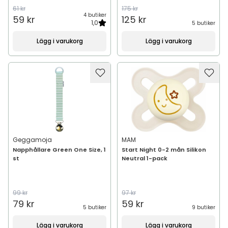
61 kr
175 kr
4 butiker
59 kr
125 kr
1,0
5 butiker
Lägg i varukorg
Lägg i varukorg
Geggamoja
MAM
Napphållare Green One Size, 1
Start Night 0-2 mån Silikon
st
Neutral 1-pack
99 kr
97 kr
79 kr
59 kr
5 butiker
9 butiker
Lägg i varukorg
Lägg i varukorg