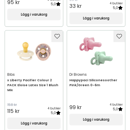
95 kr
4 butiker
5,0
33 kr
5,0
Lägg i varukorg
Lägg i varukorg
Bibs
Dr Browns
x Liberty Pacifier Colour 2
Happypaci Siliconesoother
PACK Eloise Latex Size 1 Blush
Pink/Green 0-6m
Mix
158 kr
4 butiker
99 kr
4 butiker
5,0
115 kr
5,0
Lägg i varukorg
Lägg i varukorg