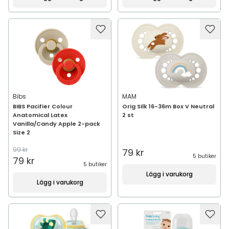
Bibs
MAM
BIBS Pacifier Colour
Orig Silk 16-36m Box V Neutral
Anatomical Latex
2 st
Vanilla/Candy Apple 2-pack
Size 2
99 kr
79 kr
5 butiker
79 kr
5 butiker
Lägg i varukorg
Lägg i varukorg