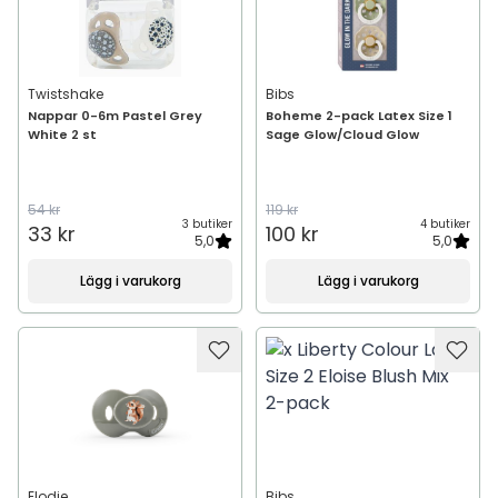
Twistshake
Bibs
Nappar 0-6m Pastel Grey
Boheme 2-pack Latex Size 1
White 2 st
Sage Glow/Cloud Glow
54 kr
119 kr
3 butiker
4 butiker
33 kr
100 kr
5,0
5,0
Lägg i varukorg
Lägg i varukorg
Elodie
Bibs