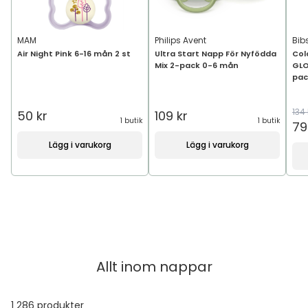
MAM
Philips Avent
Bib
Air Night Pink 6-16 mån 2 st
Ultra Start Napp För Nyfödda
Col
Mix 2-pack 0-6 mån
GLO
pac
134 
50 kr
109 kr
1 butik
1 butik
79
Lägg i varukorg
Lägg i varukorg
Allt inom
nappar
1 286
produkter