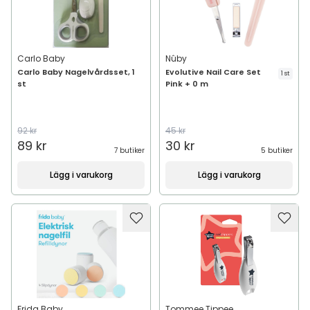
Carlo Baby
Nûby
Carlo Baby Nagelvårdsset, 1
Evolutive Nail Care Set
1 st
st
Pink + 0 m
92 kr
45 kr
89 kr
30 kr
7 butiker
5 butiker
Lägg i varukorg
Lägg i varukorg
Frida Baby
Tommee Tippee