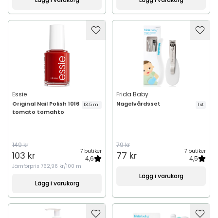
Essie
Frida Baby
Original Nail Polish 1016
Nagelvårdsset
13.5 ml
1 st
tomato tomahto
149 kr
79 kr
7 butiker
7 butiker
103 kr
77 kr
4,6
4,5
Jämförpris
762,96 kr/100 ml
Lägg i varukorg
Lägg i varukorg