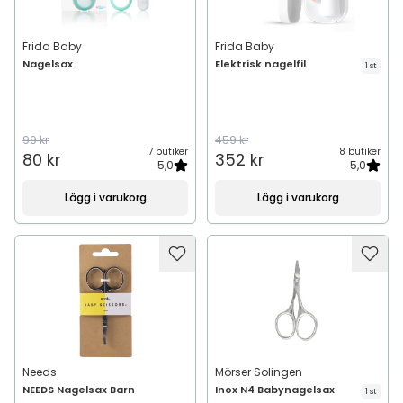
Frida Baby
Frida Baby
Nagelsax
Elektrisk nagelfil
1 st
99 kr
459 kr
7 butiker
8 butiker
80 kr
352 kr
5,0
5,0
Lägg i varukorg
Lägg i varukorg
Needs
Mörser Solingen
NEEDS Nagelsax Barn
Inox N4 Babynagelsax
1 st