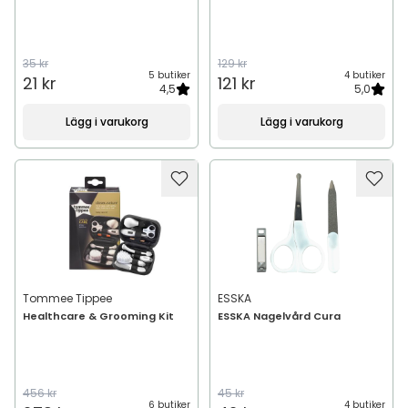
35 kr
129 kr
5 butiker
4 butiker
21 kr
121 kr
4,5
5,0
Lägg i varukorg
Lägg i varukorg
Tommee Tippee
ESSKA
Healthcare & Grooming Kit
ESSKA Nagelvård Cura
456 kr
45 kr
6 butiker
4 butiker