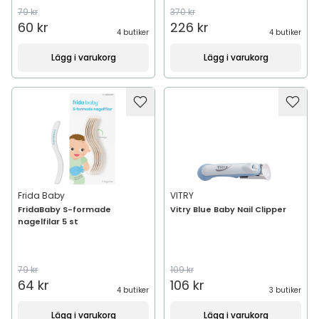
79 kr
370 kr
60 kr
226 kr
4 butiker
4 butiker
Lägg i varukorg
Lägg i varukorg
Frida Baby
VITRY
FridaBaby S-formade
Vitry Blue Baby Nail Clipper
nagelfilar 5 st
79 kr
109 kr
64 kr
106 kr
4 butiker
3 butiker
Lägg i varukorg
Lägg i varukorg