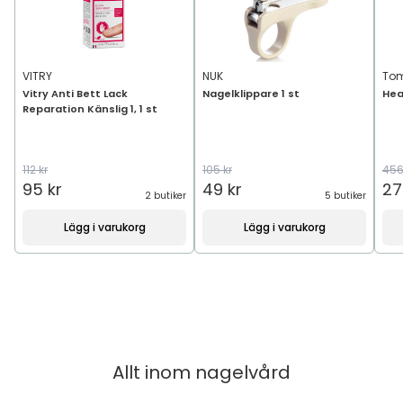
VITRY
NUK
Tom
Vitry Anti Bett Lack
Nagelklippare 1 st
Hea
Reparation Känslig 1, 1 st
112 kr
105 kr
456
95 kr
49 kr
27
2 butiker
5 butiker
Lägg i varukorg
Lägg i varukorg
Allt inom
nagelvård