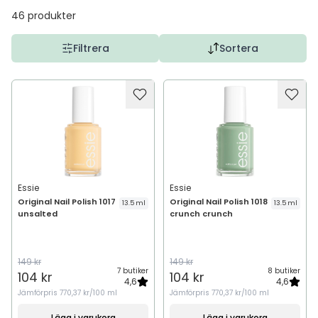
46
produkter
Filtrera
Sortera
Essie
Essie
Original Nail Polish 1017
Original Nail Polish 1018
13.5 ml
13.5 ml
unsalted
crunch crunch
149 kr
149 kr
7 butiker
8 butiker
104 kr
104 kr
4,6
4,6
Jämförpris
770,37 kr/100 ml
Jämförpris
770,37 kr/100 ml
Lägg i varukorg
Lägg i varukorg