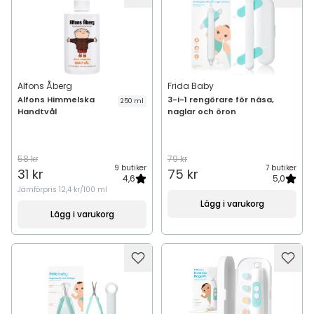
Alfons Åberg
Frida Baby
Alfons Himmelska
3-i-1 rengörare för näsa,
250 ml
Handtvål
naglar och öron
58 kr
79 kr
9 butiker
7 butiker
31 kr
75 kr
4,6
5,0
Jämförpris
12,4 kr/100 ml
Lägg i varukorg
Lägg i varukorg