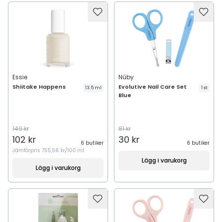
Essie
Nûby
Shiitake Happens
Evolutive Nail Care Set
13.5 ml
1 st
Blue
149 kr
81 kr
102 kr
30 kr
6 butiker
6 butiker
Jämförpris
755,56 kr/100 ml
Lägg i varukorg
Lägg i varukorg