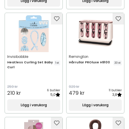
Lägg i varukorg
Lägg i varukorg
Invisibobble
Remington
Heatless Curling Set Baby
Hårrullar PROluxe H9100
1 st
20 st
Curl
259 kr
929 kr
6 butiker
11 butiker
210 kr
479 kr
5,0
3,8
Lägg i varukorg
Lägg i varukorg