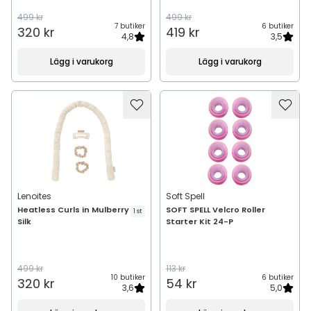
499 kr
499 kr
7 butiker
6 butiker
320 kr
419 kr
4,8
3,5
Lägg i varukorg
Lägg i varukorg
Lenoites
Soft Spell
Heatless Curls in Mulberry
SOFT SPELL Velcro Roller
1 st
Silk
Starter Kit 24-P
499 kr
113 kr
10 butiker
6 butiker
320 kr
54 kr
3,6
5,0