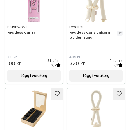
Brushworks
Lenoites
Heatless Curler
Heatless Curls Unicorn
1 st
Golden Sand
135 kr
499 kr
5 butiker
9 butiker
100 kr
320 kr
3,5
5,0
Lägg i varukorg
Lägg i varukorg