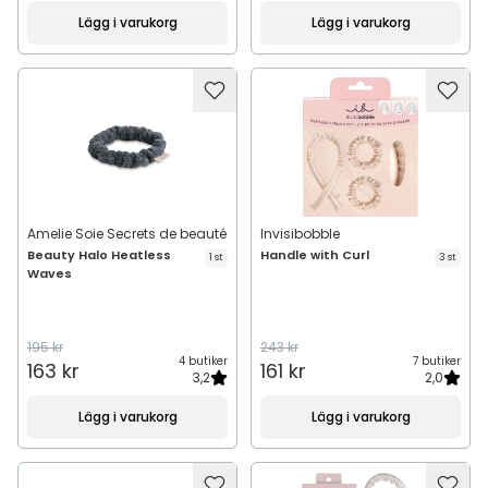
Lägg i varukorg
Lägg i varukorg
Amelie Soie Secrets de beauté
Invisibobble
Beauty Halo Heatless
Handle with Curl
1 st
3 st
Waves
195 kr
243 kr
4 butiker
7 butiker
163 kr
161 kr
3,2
2,0
Lägg i varukorg
Lägg i varukorg