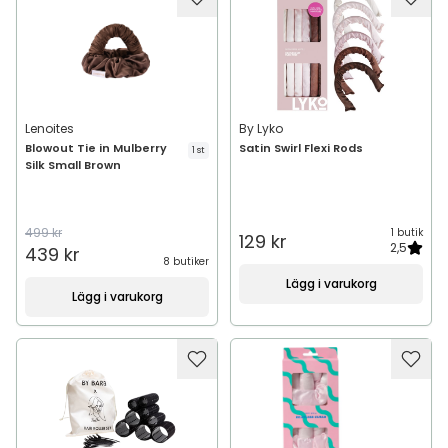
Lenoites
By Lyko
Blowout Tie in Mulberry
Satin Swirl Flexi Rods
1 st
Silk Small Brown
499 kr
1 butik
129 kr
2,5
439 kr
8 butiker
Lägg i varukorg
Lägg i varukorg