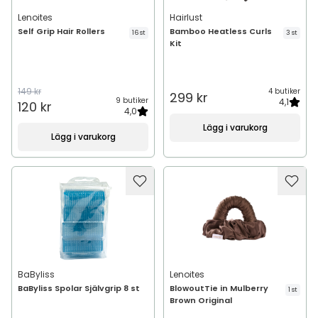
Lenoites
Hairlust
Self Grip Hair Rollers
Bamboo Heatless Curls
16 st
3 st
Kit
149 kr
4 butiker
299 kr
9 butiker
4,1
120 kr
4,0
Lägg i varukorg
Lägg i varukorg
BaByliss
Lenoites
BaByliss Spolar Självgrip 8 st
BlowoutTie in Mulberry
1 st
Brown Original