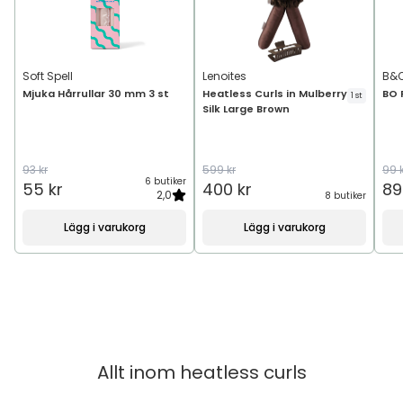
Soft Spell
Lenoites
B&O
Mjuka Hårrullar 30 mm 3 st
Heatless Curls in Mulberry
BO 
1 st
Silk Large Brown
93 kr
599 kr
99 
6 butiker
55 kr
400 kr
89
2,0
8 butiker
Lägg i varukorg
Lägg i varukorg
Allt inom
heatless curls