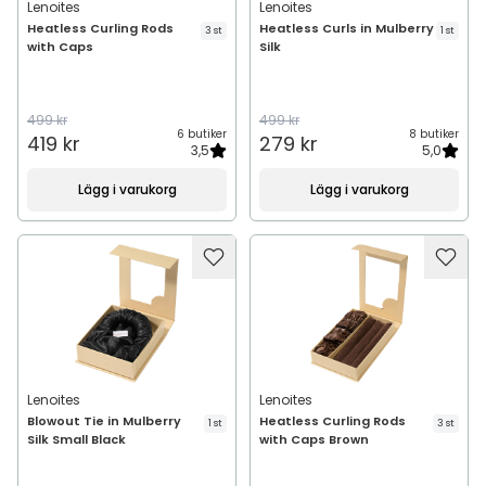
Lenoites
Lenoites
Heatless Curling Rods
Heatless Curls in Mulberry
3 st
1 st
with Caps
Silk
499 kr
499 kr
6 butiker
8 butiker
419 kr
279 kr
3,5
5,0
Lägg i varukorg
Lägg i varukorg
Lenoites
Lenoites
Blowout Tie in Mulberry
Heatless Curling Rods
1 st
3 st
Silk Small Black
with Caps Brown