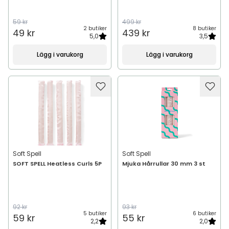
59 kr
499 kr
2 butiker
8 butiker
49 kr
439 kr
5,0
3,5
Lägg i varukorg
Lägg i varukorg
Soft Spell
Soft Spell
SOFT SPELL Heatless Curls 5P
Mjuka Hårrullar 30 mm 3 st
92 kr
93 kr
5 butiker
6 butiker
59 kr
55 kr
2,2
2,0