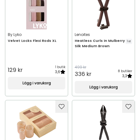
By Lyko
Lenoites
Velvet Locks Flexi Rods XL
Heatless Curls in Mulberry
1 st
Silk Medium Brown
499 kr
1 butik
129 kr
8 butiker
3,6
336 kr
3,3
Lägg i varukorg
Lägg i varukorg