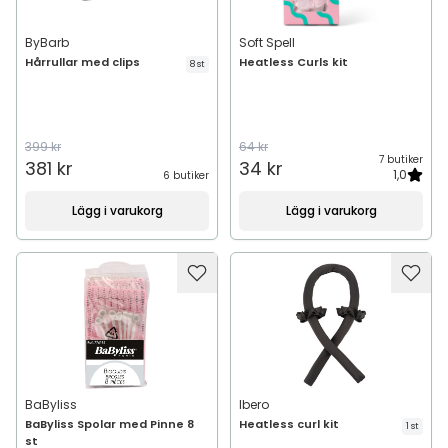
ByBarb
Soft Spell
Hårrullar med clips
Heatless Curls kit
8 st
399 kr
64 kr
7 butiker
381 kr
34 kr
1,0
6 butiker
Lägg i varukorg
Lägg i varukorg
BaByliss
Ibero
BaByliss Spolar med Pinne 8
Heatless curl kit
1 st
st