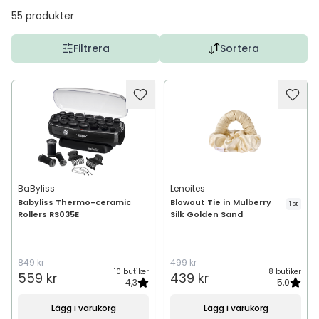
55
produkter
Filtrera
Sortera
BaByliss
Lenoites
Babyliss Thermo-ceramic
Blowout Tie in Mulberry
1 st
Rollers RS035E
Silk Golden Sand
849 kr
499 kr
10 butiker
8 butiker
559 kr
439 kr
4,3
5,0
Lägg i varukorg
Lägg i varukorg