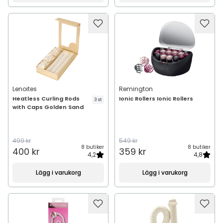
Lenoites
Remington
Heatless Curling Rods
Ionic Rollers Ionic Rollers
3 st
with Caps Golden Sand
499 kr
549 kr
8 butiker
8 butiker
400 kr
359 kr
4,2
4,8
Lägg i varukorg
Lägg i varukorg