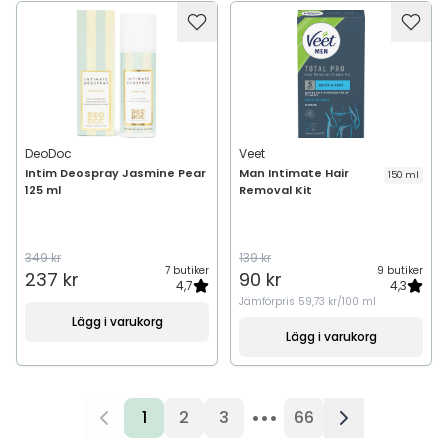
DeoDoc
Veet
Intim Deospray Jasmine Pear
Man Intimate Hair
150 ml
125 ml
Removal Kit
349 kr
139 kr
7 butiker
9 butiker
237 kr
90 kr
4,7
4,3
Jämförpris
59,73 kr/100 ml
Lägg i varukorg
Lägg i varukorg
•••
1
2
3
66