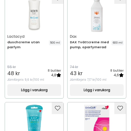
Lactacyd
Dax
duschcreme utan
DAX Tvättcreme med
500 ml
600 ml
parfym
pump, oparfymerad
55 kr
74 kr
8 butiker
8 butiker
48 kr
43 kr
4,8
4,6
Jämförpris
9,6 kr/100 ml
Jämförpris
7,17 kr/100 ml
Lägg i varukorg
Lägg i varukorg