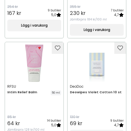
254 kr
355 kr
9 butiker
7 butiker
167 kr
230 kr
5,0
4,7
Jämförpris
184 kr/100 ml
Lägg i varukorg
Lägg i varukorg
RFSU
DeoDoc
Intim Relief Balm
Deowipes Violet Cotton 10 st
50 ml
85 kr
130 kr
14 butiker
9 butiker
64 kr
69 kr
5,0
4,7
Jämförpris
128 kr/100 ml