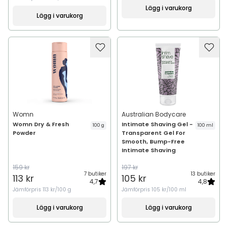
Lägg i varukorg
Lägg i varukorg
Womn
Australian Bodycare
Womn Dry & Fresh
Intimate Shaving Gel -
100 g
100 ml
Powder
Transparent Gel For
Smooth, Bump-Free
Intimate Shaving
159 kr
197 kr
7 butiker
13 butiker
113 kr
105 kr
4,7
4,8
Jämförpris
113 kr/100 g
Jämförpris
105 kr/100 ml
Lägg i varukorg
Lägg i varukorg