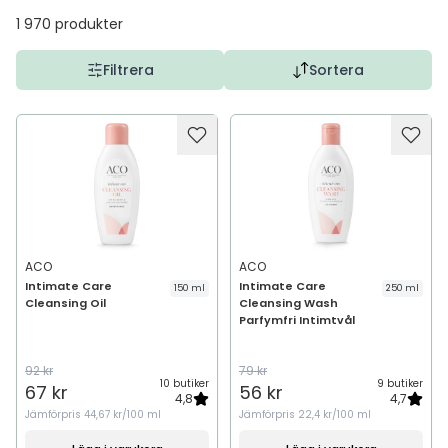
1 970
produkter
Filtrera
Sortera
ACO
ACO
Intimate Care
Intimate Care
150 ml
250 ml
Cleansing Oil
Cleansing Wash
Parfymfri Intimtvål
92 kr
79 kr
10 butiker
9 butiker
67 kr
56 kr
4,8
4,7
Jämförpris
44,67 kr/100 ml
Jämförpris
22,4 kr/100 ml