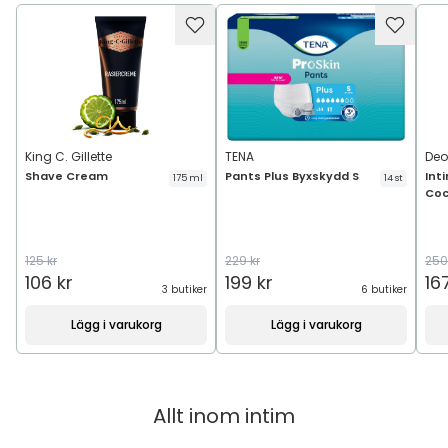
King C. Gillette
TENA
De
Shave Cream
Pants Plus Byxskydd S
Int
175 ml
14 st
Co
125 kr
229 kr
250
106 kr
199 kr
16
3 butiker
6 butiker
Lägg i varukorg
Lägg i varukorg
Allt inom
intim