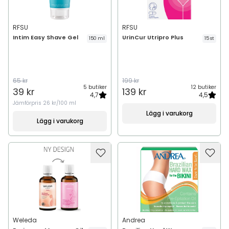
RFSU
RFSU
Intim Easy Shave Gel
UrinCur Utripro Plus
150 ml
15 st
65 kr
199 kr
5 butiker
12 butiker
39 kr
139 kr
4,7
4,5
Jämförpris
26 kr/100 ml
Lägg i varukorg
Lägg i varukorg
Weleda
Andrea