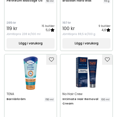
Perineum Massage Oil
Brazilian Hard Wax
50 ml
113 g
285 kr
167 kr
15 butiker
9 butiker
119 kr
100 kr
5,0
4,6
Jämförpris
238 kr/100 ml
Jämförpris
88,5 kr/100 g
Lägg i varukorg
Lägg i varukorg
TENA
No Hair Crew
Barriärkräm
Intimate Hair Removal
150 ml
100 ml
Cream