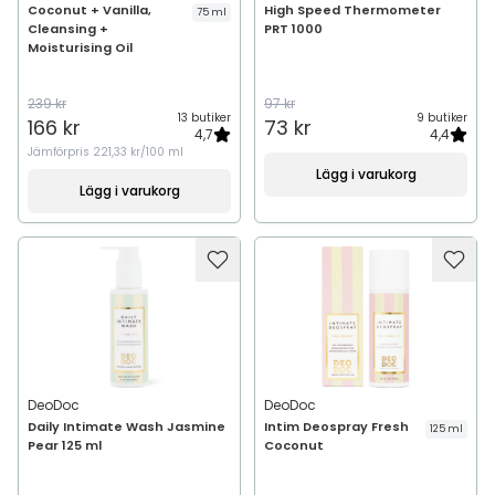
Coconut + Vanilla,
High Speed Thermometer
75 ml
Cleansing +
PRT 1000
Moisturising Oil
239 kr
97 kr
13 butiker
9 butiker
166 kr
73 kr
4,7
4,4
Jämförpris
221,33 kr/100 ml
Lägg i varukorg
Lägg i varukorg
DeoDoc
DeoDoc
Daily Intimate Wash Jasmine
Intim Deospray Fresh
125 ml
Pear 125 ml
Coconut