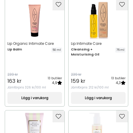
Lip Organic Intimate Care
Lip Intimate Care
Lip Balm
Cleansing +
50 ml
75 ml
Moisturising Oil
239 kr
239 kr
13 butiker
13 butiker
163 kr
159 kr
4,9
4,3
Jämförpris
326 kr/100 ml
Jämförpris
212 kr/100 ml
Lägg i varukorg
Lägg i varukorg