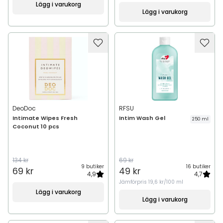
Lägg i varukorg
Lägg i varukorg
DeoDoc
RFSU
Intimate Wipes Fresh
Intim Wash Gel
250 ml
Coconut 10 pcs
134 kr
69 kr
9 butiker
16 butiker
69 kr
49 kr
4,9
4,7
Jämförpris
19,6 kr/100 ml
Lägg i varukorg
Lägg i varukorg