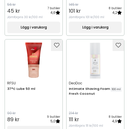
56 kr
145 kr
7 butiker
8 butiker
45 kr
101 kr
4,6
4,2
Jämförpris
30 kr/100 ml
Jämförpris
101 kr/100 ml
Lägg i varukorg
Lägg i varukorg
RFSU
DeoDoc
37°C Lube 50 ml
Intimate Shaving Foam
100 ml
Fresh Coconut
90 kr
214 kr
9 butiker
8 butiker
89 kr
111 kr
5,0
4,9
Jämförpris
111 kr/100 ml