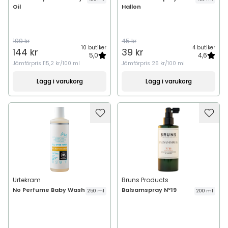
Oil
Hallon
199 kr
45 kr
10 butiker
4 butiker
144 kr
39 kr
5,0
4,6
Jämförpris
115,2 kr/100 ml
Jämförpris
26 kr/100 ml
Lägg i varukorg
Lägg i varukorg
Urtekram
Bruns Products
No Perfume Baby Wash
Balsamspray Nº19
250 ml
200 ml