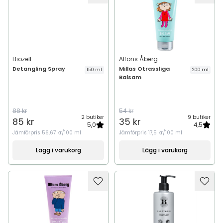
Biozell
Alfons Åberg
Detangling Spray
Millas Otrassliga
150 ml
200 ml
Balsam
88 kr
54 kr
2 butiker
9 butiker
85 kr
35 kr
5,0
4,5
Jämförpris
56,67 kr/100 ml
Jämförpris
17,5 kr/100 ml
Lägg i varukorg
Lägg i varukorg