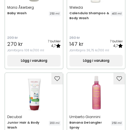
Maria Åkerberg
Weleda
Baby Wash
Calendula Shampoo &
250 ml
400 ml
Body Wash
299 kr
260 kr
7 butiker
7 butiker
270 kr
147 kr
4,7
4,7
Jämförpris
108 kr/100 ml
Jämförpris
36,75 kr/100 ml
Lägg i varukorg
Lägg i varukorg
Decubal
Umberto Giannini
Junior Hair & Body
Banana Detangler
200 ml
250 ml
Wash
Spray