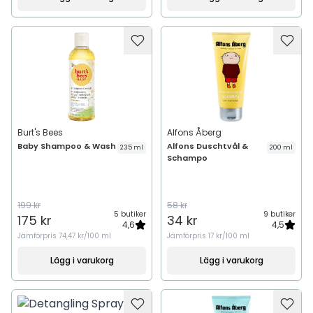
Burt's Bees
Alfons Åberg
Baby Shampoo & Wash
Alfons Duschtvål &
235 ml
200 ml
Schampo
199 kr
58 kr
5 butiker
9 butiker
175 kr
34 kr
4,6
4,5
Jämförpris
74,47 kr/100 ml
Jämförpris
17 kr/100 ml
Lägg i varukorg
Lägg i varukorg