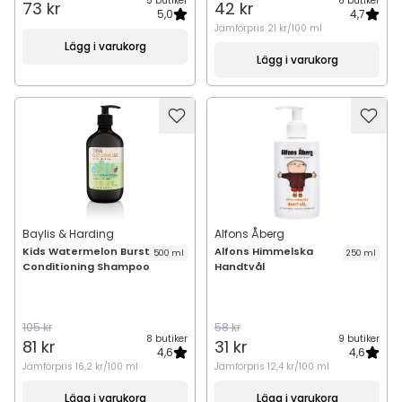
5 butiker
6 butiker
73 kr
42 kr
5,0
4,7
Jämförpris
21 kr/100 ml
Lägg i varukorg
Lägg i varukorg
Baylis & Harding
Alfons Åberg
Kids Watermelon Burst
Alfons Himmelska
500 ml
250 ml
Conditioning Shampoo
Handtvål
105 kr
58 kr
8 butiker
9 butiker
81 kr
31 kr
4,6
4,6
Jämförpris
16,2 kr/100 ml
Jämförpris
12,4 kr/100 ml
Lägg i varukorg
Lägg i varukorg