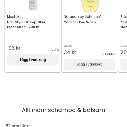
Mustela
Natusan by Johnson's
Bjö
Hair Styler &amp; Skin
Top-to-Toe Wash
Per
Freshener - 200 ml
Con
49 kr
289
103 kr
1 butik
34 kr
20
7 butiker
Lägg i varukorg
Lägg i varukorg
Allt inom
schampo & balsam
182
produkter