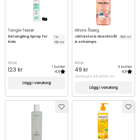
Tangle Teezer
Alfons Åberg
Detangling Spray for
Jättestora duschtvål
1 st
500 ml
Kids
& schampo
150 ml
191 kr
69 kr
7 butiker
9 butiker
123 kr
49 kr
4,6
4,6
Jämförpris
9,8 kr/100 ml
Lägg i varukorg
Lägg i varukorg