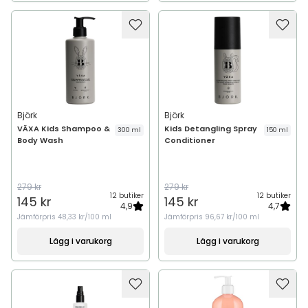
Björk
Björk
VÄXA Kids Shampoo &
Kids Detangling Spray
300 ml
150 ml
Body Wash
Conditioner
279 kr
279 kr
12 butiker
12 butiker
145 kr
145 kr
4,9
4,7
Jämförpris
48,33 kr/100 ml
Jämförpris
96,67 kr/100 ml
Lägg i varukorg
Lägg i varukorg