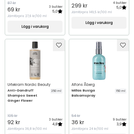
87 kr
4 butiker
299 kr
3 butiker
5,0
69 kr
5,0
Jämförpris
149,5 kr/100 ml
Jämförpris
27,6 kr/100 ml
Lägg i varukorg
Lägg i varukorg
Urtekram Nordic Beauty
Alfons Åberg
Anti-Dandruff
Millas Busiga
250 ml
150 ml
Shampoo Sweet
Balsamspray
Ginger Flower
105 kr
54 kr
3 butiker
9 butiker
92 kr
36 kr
4,8
3,9
Jämförpris
36,8 kr/100 ml
Jämförpris
24 kr/100 ml