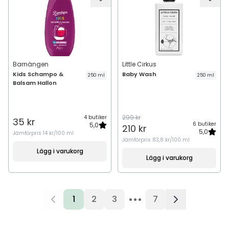
Barnängen
Little Cirkus
Kids Schampo &
Baby Wash
250 ml
250 ml
Balsam Hallon
299 kr
4 butiker
35 kr
6 butiker
5,0
210 kr
5,0
Jämförpris
14 kr/100 ml
Jämförpris
83,8 kr/100 ml
Lägg i varukorg
Lägg i varukorg
•••
1
2
3
7