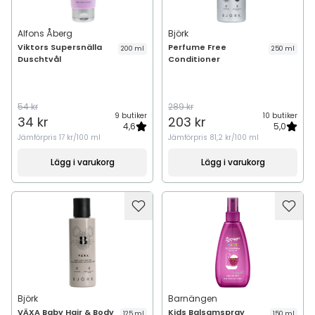
Alfons Åberg
Björk
Viktors Supersnälla
Perfume Free
200 ml
250 ml
Duschtvål
Conditioner
54 kr
289 kr
9 butiker
10 butiker
34 kr
203 kr
4,6
5,0
Jämförpris
17 kr/100 ml
Jämförpris
81,2 kr/100 ml
Lägg i varukorg
Lägg i varukorg
Björk
Barnängen
VÄXA Baby Hair & Body
Kids Balsamspray
125 ml
150 ml