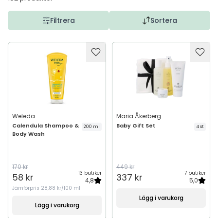
Filtrera
Sortera
Weleda
Maria Åkerberg
Calendula Shampoo &
Baby Gift Set
200 ml
4 st
Body Wash
170 kr
449 kr
13 butiker
7 butiker
58 kr
337 kr
4,8
5,0
Jämförpris
28,88 kr/100 ml
Lägg i varukorg
Lägg i varukorg