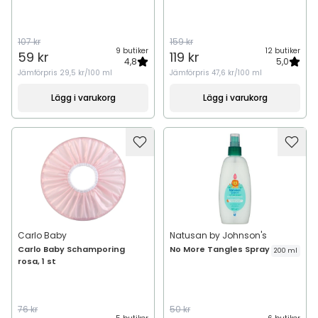
107 kr
159 kr
9 butiker
12 butiker
59 kr
119 kr
4,8
5,0
Jämförpris
29,5 kr/100 ml
Jämförpris
47,6 kr/100 ml
Lägg i varukorg
Lägg i varukorg
Carlo Baby
Natusan by Johnson's
Carlo Baby Schamporing
No More Tangles Spray
200 ml
rosa, 1 st
76 kr
50 kr