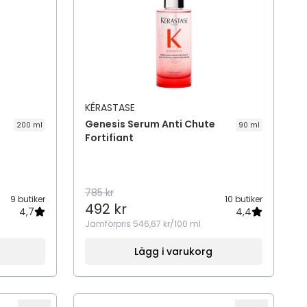
KÉRASTASE
Genesis Serum Anti Chute
200 ml
90 ml
Fortifiant
785 kr
9 butiker
10 butiker
492 kr
4,7
4,4
Jämförpris
546,67 kr/100 ml
Lägg i varukorg