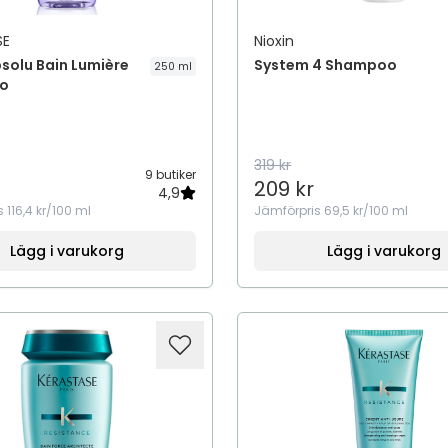
SE
Nioxin
solu Bain Lumière
System 4 Shampoo
250 ml
o
319 kr
9 butiker
209 kr
4,9
s
116,4 kr/100 ml
Jämförpris
69,5 kr/100 ml
Lägg i varukorg
Lägg i varukorg