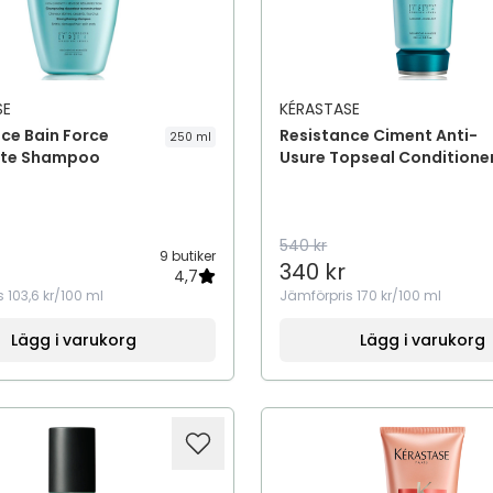
SE
KÉRASTASE
ce Bain Force
Resistance Ciment Anti-
250 ml
cte Shampoo
Usure Topseal Conditione
540 kr
9 butiker
340 kr
4,7
s
103,6 kr/100 ml
Jämförpris
170 kr/100 ml
Lägg i varukorg
Lägg i varukorg