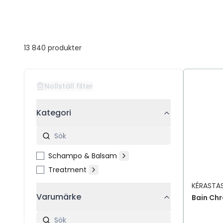
13 840
produkter
Nollställ filter
Kategori
Schampo & Balsam
Treatment
KÉRASTA
Varumärke
Bain Ch