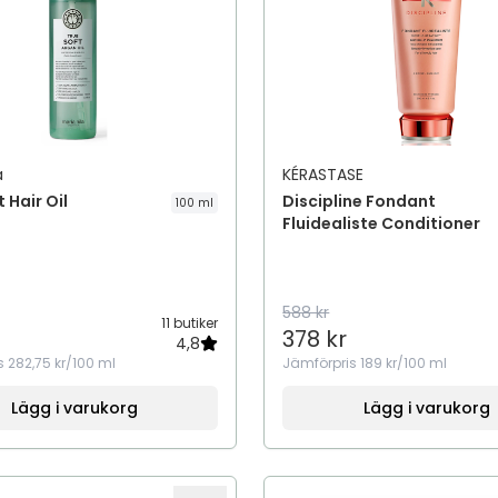
a
KÉRASTASE
 Hair Oil
Discipline Fondant
100 ml
Fluidealiste Conditioner
588 kr
11 butiker
378 kr
4,8
s
282,75 kr/100 ml
Jämförpris
189 kr/100 ml
Lägg i varukorg
Lägg i varukorg