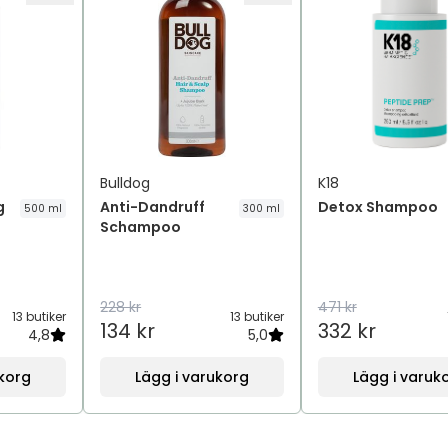
Bulldog
K18
g
Anti-Dandruff
Detox Shampoo
500 ml
300 ml
Schampoo
228 kr
471 kr
13 butiker
13 butiker
134 kr
332 kr
4,8
5,0
ukorg
Lägg i varukorg
Lägg i varuk