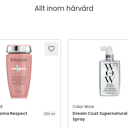
Allt inom
hårvård
SE
Color Wow
roma Respect
Dream Coat Supernatural
250 ml
Spray