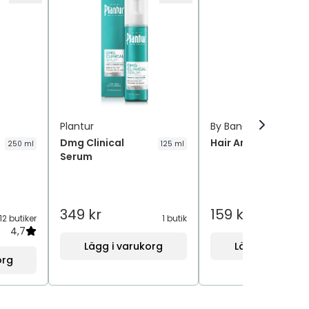
Plantur
By Bangerhead
Dmg Clinical
Hair And Body Oil
250 ml
125 ml
Serum
349 kr
159 kr
12 butiker
1 butik
2
4,7
Lägg i varukorg
Lägg i varukor
org