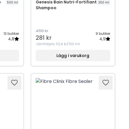
o
Genesis Bain Nutri-Fortifiant
500 ml
250 ml
Shampoo
466 kr
13 butiker
9 butiker
281 kr
4,8
4,9
Jämförpris
112,4 kr/100 ml
Lägg i varukorg