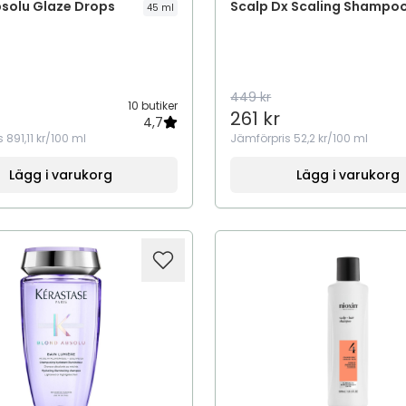
bsolu Glaze Drops
Scalp Dx Scaling Shampo
45 ml
449 kr
10 butiker
261 kr
4,7
s
891,11 kr/100 ml
Jämförpris
52,2 kr/100 ml
Lägg i varukorg
Lägg i varukorg