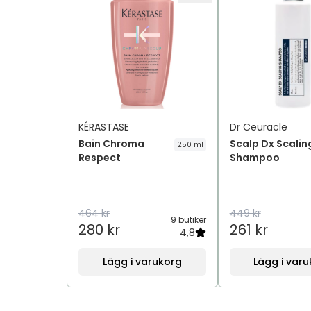
KÉRASTASE
Dr Ceuracle
Bain Chroma
Scalp Dx Scalin
250 ml
Respect
Shampoo
464 kr
449 kr
9 butiker
280 kr
261 kr
4,8
Lägg i varukorg
Lägg i var