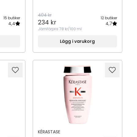
404 kr
15 butiker
12 butiker
234 kr
4,4
4,7
Jämförpris
78 kr/100 ml
Lägg i varukorg
KÉRASTASE