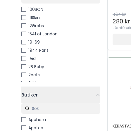
100BON
464 kr
111Skin
280 kr
12Grabs
Jämförpri
1541 of London
19-69
1944 Paris
1Aid
2B Baby
2pets
3INA
3M
Butiker
3M™ Coban™
4711
4711 Acqua Colonia
Apohem
4Him & Her
KÉRASTA
Apotea