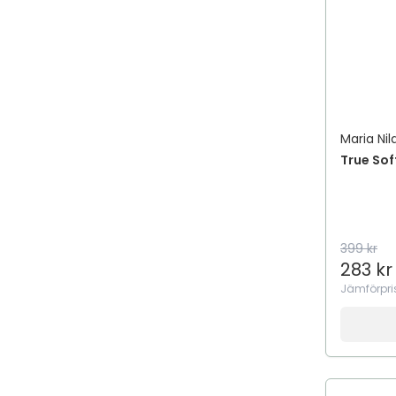
Adidas
ADJÖ
Adozan
AdTab
AeroChamber Plus Flow-Vu
AeroMoov
Maria Nil
True Soft
Aesop
Aestura
Afnan
Afnan Perfumes
399 kr
African Pride
283 kr
Aftamed
Jämförpri
AfteNova
Aftex
Agadir
Agua de Baleares