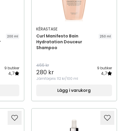
KÉRASTASE
Curl Manifesto Bain
200 ml
250 ml
r
Hydratation Douceur
Shampoo
466 kr
9 butiker
9 butiker
280 kr
4,7
4,7
Jämförpris
112 kr/100 ml
Lägg i varukorg