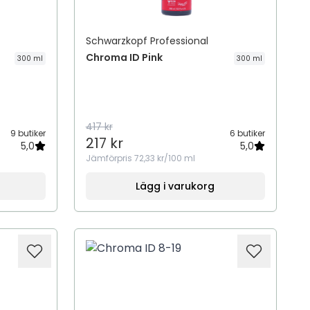
Schwarzkopf Professional
Chroma ID Pink
300 ml
300 ml
417 kr
9 butiker
6 butiker
217 kr
5,0
5,0
Jämförpris
72,33 kr/100 ml
Lägg i varukorg