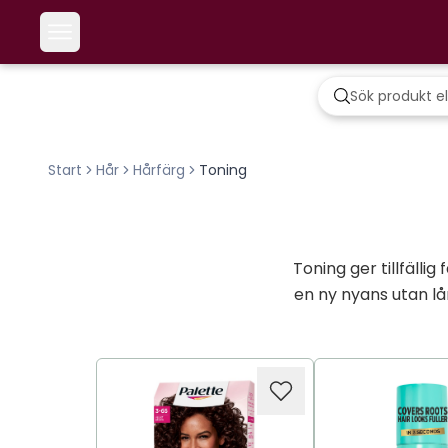
Start
Hår
Hårfärg
Toning
Toning ger tillfälli
en ny nyans utan l