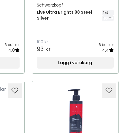
Schwarzkopf
Live Ultra Brights 98 Steel
1 st
Silver
50 ml
100 kr
3 butiker
8 butiker
93 kr
4,8
4,4
Lägg i varukorg