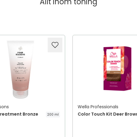
Allt inom
toning
sons
Wella Professionals
Treatment Bronze
Color Touch Kit Deer Brow
200 ml