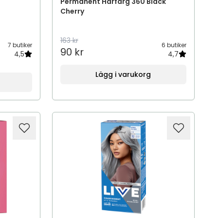
Permanent Hårfärg 360 Black
Cherry
163 kr
7 butiker
6 butiker
90 kr
4,5
4,7
Lägg i varukorg