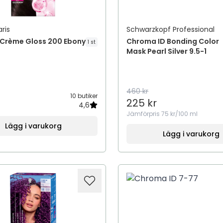
aris
Schwarzkopf Professional
 Crème Gloss 200 Ebony
Chroma ID Bonding Color
1 st
Mask Pearl Silver 9.5-1
460 kr
10 butiker
225 kr
4,6
Jämförpris
75 kr/100 ml
Lägg i varukorg
Lägg i varukorg