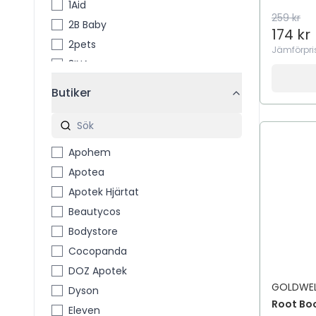
1Aid
259 kr
2B Baby
174 kr
2pets
Jämförpri
3INA
3M
Butiker
3M™ Coban™
4711
4711 Acqua Colonia
Apohem
4Him & Her
Apotea
5 Days Deo
Apotek Hjärtat
7th Heaven
Beautycos
A Little Lovely Company
Bodystore
A´PIEU
Cocopanda
A-Creme
DOZ Apotek
A-DERMA
GOLDWEL
Dyson
A-Pro
Root Bo
Eleven