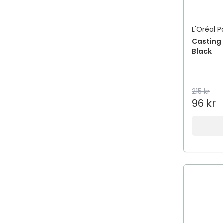
Adapt
ADAPTIL
L'Oréal P
Add Pharma
Casting
Add Some Re-Boost
Black
AddBaby
addeira
215 kr
Addiction
96 kr
Addmino 18
Aden
Adidas
ADJÖ
Adozan
AdTab
AeroChamber Plus Flow-Vu
AeroMoov
Aesop