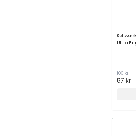
Aestura
Afnan
Afnan Perfumes
African Pride
Schwarz
Aftamed
Ultra Br
AfteNova
Aftex
Agadir
100 kr
Agua de Baleares
87 kr
Ahava
aigner
Aima Sense
Aimé
AIMX
Aiolos Medical
Air Wick