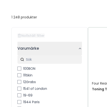
1 248
produkter
Nollställ filter
Varumärke
100BON
111Skin
12Grabs
Four Rea
1541 of London
Toning 
19-69
1944 Paris