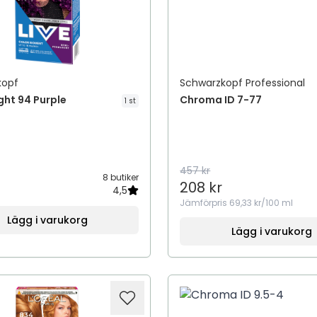
kopf
Schwarzkopf Professional
ight 94 Purple
Chroma ID 7-77
1 st
457 kr
8 butiker
208 kr
4,5
Jämförpris
69,33 kr/100 ml
Lägg i varukorg
Lägg i varukorg