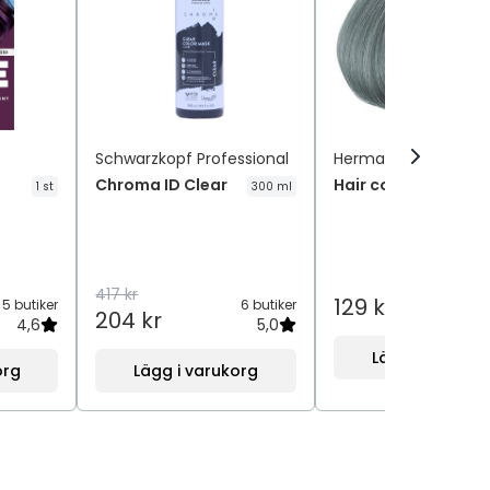
Schwarzkopf Professional
Herman´s Amazing
Chroma ID Clear
Hair color Gilda Gr
1 st
300 ml
417 kr
129 kr
5 butiker
6 butiker
204 kr
4,6
5,0
Lägg i varukor
org
Lägg i varukorg