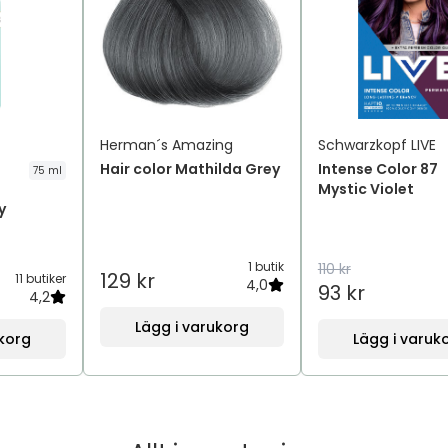
Herman´s Amazing
Schwarzkopf LIVE
Hair color Mathilda Grey
Intense Color 87
75 ml
Mystic Violet
y
1 butik
110 kr
129 kr
11 butiker
4,0
93 kr
4,2
Lägg i varukorg
ukorg
Lägg i varuk