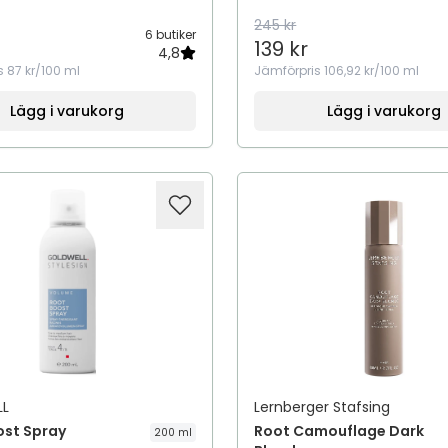
245 kr
6 butiker
139 kr
4,8
s
87 kr/100 ml
Jämförpris
106,92 kr/100 ml
Lägg i varukorg
Lägg i varukorg
L
Lernberger Stafsing
ost Spray
Root Camouflage Dark
200 ml