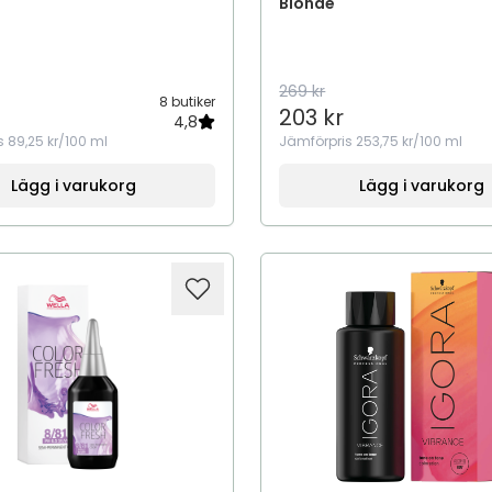
Blonde
269 kr
8 butiker
203 kr
4,8
s
89,25 kr/100 ml
Jämförpris
253,75 kr/100 ml
Lägg i varukorg
Lägg i varukorg