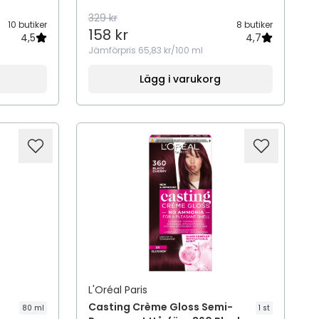
329 kr
10 butiker
8 butiker
158 kr
4,5
4,7
Jämförpris
65,83 kr/100 ml
Lägg i varukorg
L'Oréal Paris
Casting Crème Gloss Semi-
80 ml
1 st