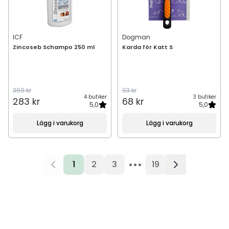
ICF
Dogman
Zincoseb Schampo 250 ml
Karda för Katt S
369 kr
93 kr
4 butiker
3 butiker
283 kr
68 kr
5,0
5,0
Lägg i varukorg
Lägg i varukorg
•••
1
2
3
19