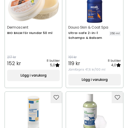
Dermoscent
Douxo Skin & Coat Spa
BIO BALM för Hundar 50 ml
Ultra-safe 2-in-1
250 ml
Schampo & Balsam
217 kr
191 kr
8 butiker
8 butiker
152 kr
119 kr
5,0
4,0
Jämförpris
47,6 kr/100 ml
Lägg i varukorg
Lägg i varukorg