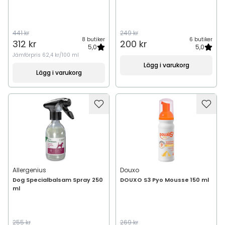
441 kr
249 kr
8 butiker
6 butiker
312 kr
200 kr
5,0
5,0
Jämförpris
62,4 kr/100 ml
Lägg i varukorg
Lägg i varukorg
Allergenius
Douxo
Dog Specialbalsam Spray 250
DOUXO S3 Pyo Mousse 150 ml
ml
255 kr
269 kr