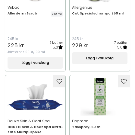
Virbac
Allergenius
Allerderm Scrub
Cat Specialschampo 250 ml
250 ml
245 kr
245 kr
7 butiker
7 butiker
225 kr
229 kr
5,0
5,0
Jämförpris
90 kr/100 ml
Lägg i varukorg
Lägg i varukorg
Douxo Skin & Coat Spa
Dogman
DOUXO Skin & Coat Spa Ultra-
Tasspray, 50 ml
safe Multipurpose