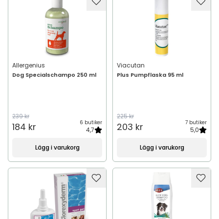
Allergenius
Viacutan
Dog Specialschampo 250 ml
Plus Pumpflaska 95 ml
239 kr
225 kr
6 butiker
7 butiker
184 kr
203 kr
4,7
5,0
Lägg i varukorg
Lägg i varukorg