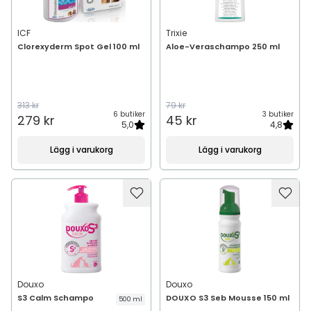
ICF
Trixie
Clorexyderm Spot Gel 100 ml
Aloe-Veraschampo 250 ml
313 kr
79 kr
6 butiker
3 butiker
279 kr
45 kr
5,0
4,8
Lägg i varukorg
Lägg i varukorg
Douxo
Douxo
S3 Calm Schampo
DOUXO S3 Seb Mousse 150 ml
500 ml