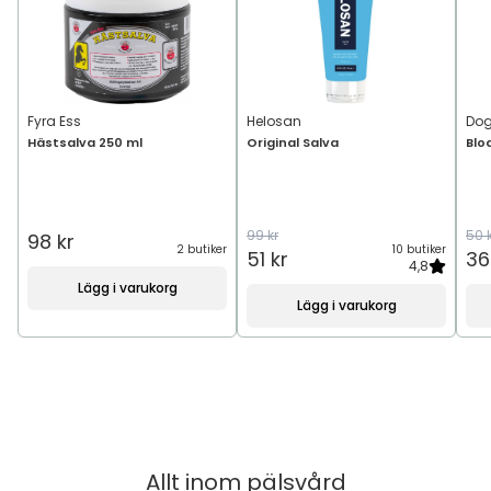
Fyra Ess
Helosan
Do
Hästsalva 250 ml
Original Salva
Blo
99 kr
50 
98 kr
2 butiker
10 butiker
51 kr
36
4,8
Lägg i varukorg
Lägg i varukorg
Allt inom
pälsvård