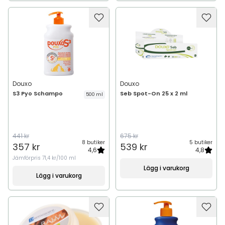
Douxo
Douxo
S3 Pyo Schampo
Seb Spot-On 25 x 2 ml
500 ml
441 kr
675 kr
8 butiker
5 butiker
357 kr
539 kr
4,6
4,8
Jämförpris
71,4 kr/100 ml
Lägg i varukorg
Lägg i varukorg