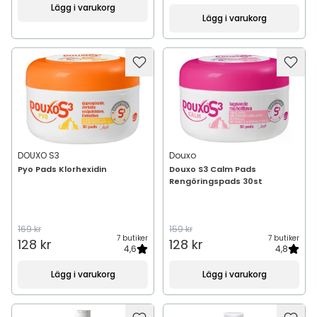
Lägg i varukorg
Lägg i varukorg
DOUXO S3
Douxo
Pyo Pads Klorhexidin
Douxo S3 Calm Pads
Rengöringspads 30st
169 kr
159 kr
7 butiker
7 butiker
128 kr
128 kr
4,6
4,8
Lägg i varukorg
Lägg i varukorg