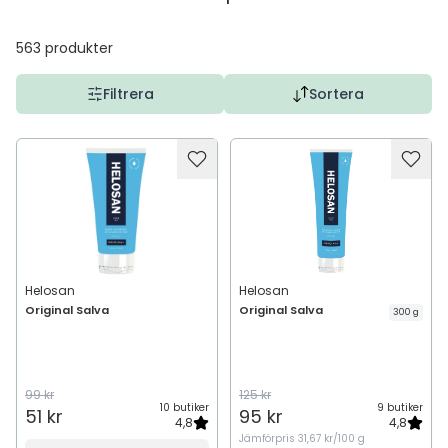
563
produkter
Filtrera
Sortera
Helosan
Helosan
Original Salva
Original Salva
300 g
99 kr
125 kr
10 butiker
9 butiker
51 kr
95 kr
4,8
4,8
Jämförpris
31,67 kr/100 g