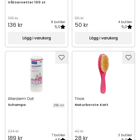
Våtservetter 100 st
195 kr
65 kr
8 butiker
4 butiker
136 kr
50 kr
5,0
5,0
Lägg i varukorg
Lägg i varukorg
Allerderm Oat
Trixie
Schampo
Naturborste Katt
250 ml
224 kr
42 kr
7 butiker
3 butiker
189 kr
28 kr
4,5
5,0