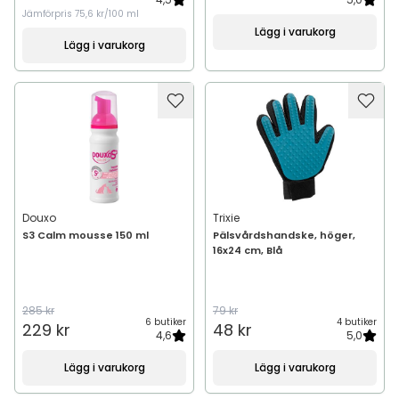
Jämförpris
75,6 kr/100 ml
Lägg i varukorg
Lägg i varukorg
Douxo
Trixie
S3 Calm mousse 150 ml
Pälsvårdshandske, höger,
16x24 cm, Blå
285 kr
79 kr
6 butiker
4 butiker
229 kr
48 kr
4,6
5,0
Lägg i varukorg
Lägg i varukorg