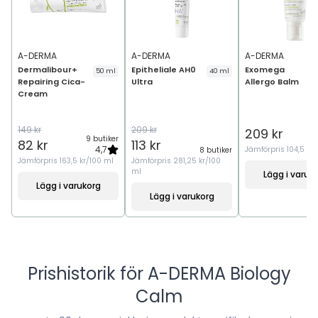
A-DERMA
A-DERMA
A-DERMA
Dermalibour+
Epitheliale AH0
Exomega
50 ml
40 ml
Repairing Cica-
Ultra
Allergo Balm
Cream
149 kr
209 kr
209 kr
9 butiker
82 kr
113 kr
4,7
Jämförpris
104,5 kr
8 butiker
Jämförpris
163,5 kr/100 ml
Jämförpris
281,25 kr/100
ml
Lägg i varuk
Lägg i varukorg
Lägg i varukorg
Prishistorik för
A-DERMA Biology
Calm