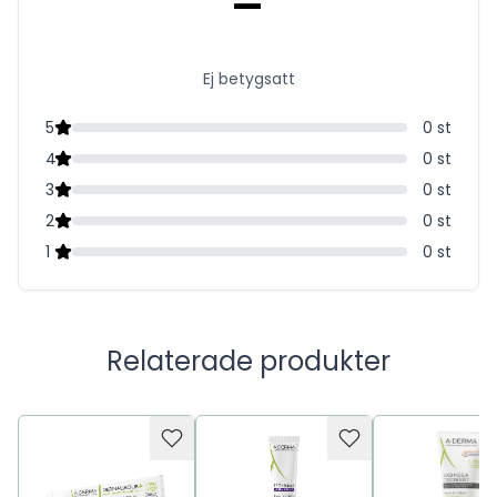
-
Ej betygsatt
5
0
st
4
0
st
3
0
st
2
0
st
1
0
st
Relaterade produkter