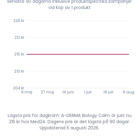
senaste
90
dagarna inklusive produktspecifika kampanjer
vid köp av 1 produkt
226 kr
221 kr
215 kr
210 kr
204 kr
9 maj
27 maj
14 juni
1 juli
19 juli
6 aug.
Lägsta pris för dagkräm: A-DERMA Biology Calm är just nu
215 kr hos Med24. Dagens pris är det lägsta på 90 dagar.
Uppdaterad 5 augusti 2026.