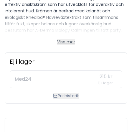
effektiv ansiktskräm som har utvecklats för överaktiv och
intolerant hud. Krämen är berikad med kolanöt och
ekologiskt Rhealba® Havreväxtextrakt som tillsammans
tillför fukt, skapar balans och lugnar överkänslig hud.
Dessutom har A-Derma Biology Calm ingen tillsatt parfym
och har testats på allergisk och intolerant hud. Egenskaper
Visa mer
• Har en lugnande effekt på huden • Utan tillsatt parfym •
Testad på allergisk och intolerant hud • Lätt konsistens
Användning: Applicera morgon och kväll på ansikte, hals
Ej i lager
och ögonområdet. Innehåll: 40 ml
215 kr
Med24
Ej i lager
Prishistorik