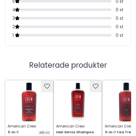
5
0
st
4
0
st
3
0
st
2
0
st
1
0
st
Relaterade produkter
American Crew
American Crew
American Crew
3-In-1
Hair Detox Shampoo
3-in-1 Tea Tree
450 ml