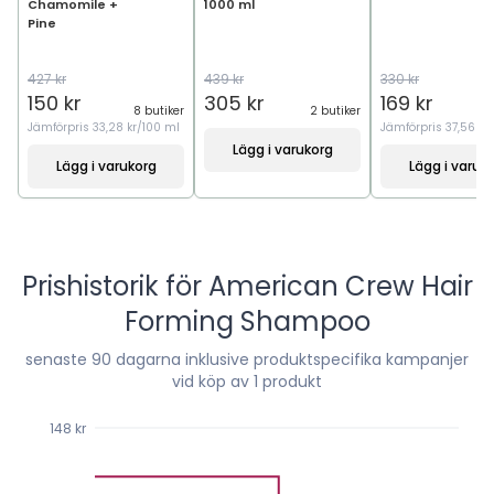
Chamomile +
1000 ml
Pine
427 kr
439 kr
330 kr
5
150 kr
305 kr
169 kr
8 butiker
2 butiker
Jämförpris
33,28 kr/100 ml
Jämförpris
37,56 kr
Lägg i varukorg
Lägg i varukorg
Lägg i varuk
Prishistorik för
American Crew Hair
Forming Shampoo
senaste
90
dagarna inklusive produktspecifika kampanjer
vid köp av 1 produkt
148 kr