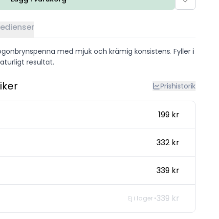
redienser
 ögonbrynspenna med mjuk och krämig konsistens. Fyller i
turligt resultat.
iker
Prishistorik
199 kr
332 kr
339 kr
339 kr
Ej i lager •