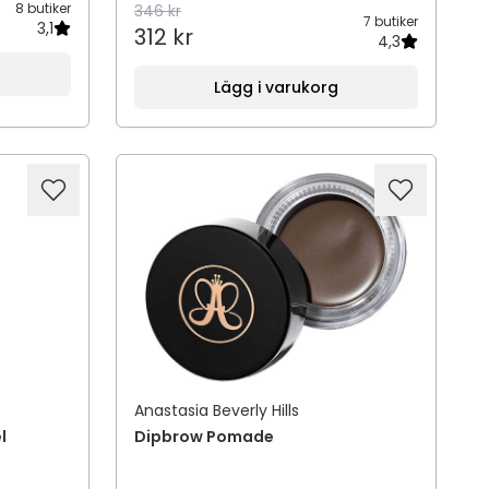
8 butiker
346 kr
7 butiker
3,1
312 kr
4,3
Lägg i varukorg
Anastasia Beverly Hills
l
Dipbrow Pomade