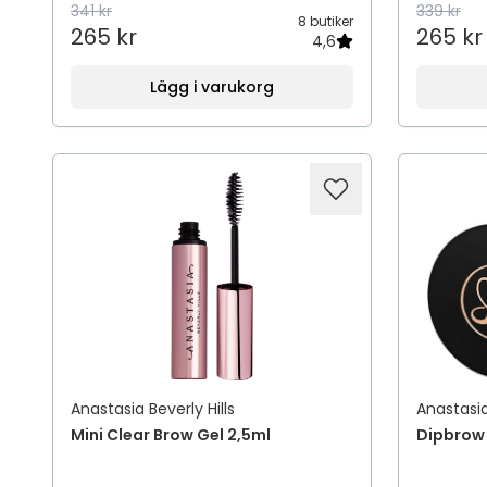
341 kr
339 kr
8 butiker
265 kr
265 kr
4,6
Lägg i varukorg
Anastasia Beverly Hills
Anastasia
Mini Clear Brow Gel 2,5ml
Dipbrow