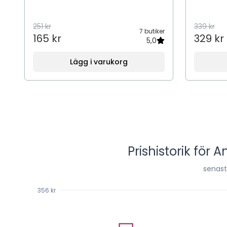
251 kr
339 kr
7 butiker
165 kr
329 kr
5,0
Lägg i varukorg
Prishistorik för
An
senas
356 kr