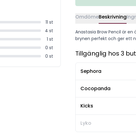
Omdöme
Beskrivning
Ing
11
st
4
st
Anastasia Brow Pencil är en
brynen perfekt och ger ett na
1
st
0
st
Tillgänglig hos 3 but
0
st
Sephora
Cocopanda
Kicks
Lyko