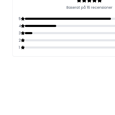
Baserat på 16 recensioner
5
4
3
2
1