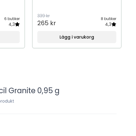
339 kr
6 butiker
8 butiker
265 kr
4,3
4,3
Lägg i varukorg
il Granite 0,95 g
produkt